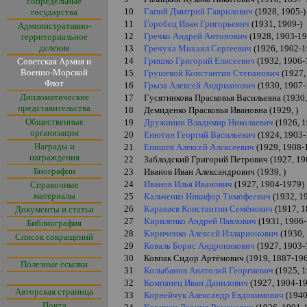
сопредельные
10
Гапий Дмитрий Гаврилович
(1928, 1905-)
государства
11
Горобец Иван Григорьевич
(1931, 1909-)
Административно-
12
Гречко Андрей Антонович
(1928, 1903-19
территориальное
деление
13
Гречуха Михаил Сергеевич
(1926, 1902-1
14
Гришко Григорий Елисеевич
(1932, 1906-
Советская Армия и
Военно-Морской
15
Грушевой Константин Степанович
(1927,
Флот
16
Грыза Алексей Андрианович
(1930, 1907-
Дипломатические
17
Гусятникова Прасковья Васильевна (1930
представительства
18
Демиденко Прасковья Ивановна (1929,
)
Общественные
19
Дружинин Владимир Николаевич
(1926, 
организации
20
Енютин Георгий Васильевич
(1924, 1903-
Награды и
21
Епишев Алексей Алексеевич
(1929, 1908-
награждения
22
Заблодский Григорий Петрович (1927, 19
Биографии
23
Иванов Иван Александрович (1939,
)
24
Иванов Илья Иванович
(1927, 1904-1979)
Справочные
материалы
25
Кальченко Никифор Тимофеевич
(1932, 1
26
Караваев Константин Семёнович
(1917, 1
Документы и статьи
27
Кириленко Андрей Павлович
(1931, 1906
Библиография
28
Кириченко Алексей Илларионович
(1930,
Список сокращений
29
Коваль Борис Андроникович
(1927, 1903-
30
Ковпак Сидор Артёмович (1919, 1887-19
Полезные ссылки
31
Колыбанов Анатолий Георгиевич
(1925, 
32
Компанец Иван Данилович
(1927, 1904-1
Авторская страница
33
Корнейчук Александр Евдокимович
(1940
Почта