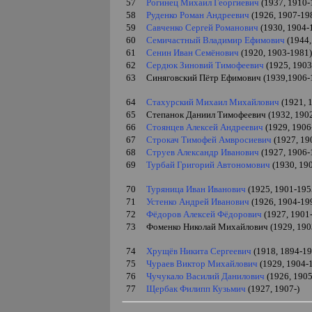
57
Рогинец Михаил Георгиевич
(1937, 1910-
58
Руденко Роман Андреевич
(1926, 1907-19
59
Савченко Сергей Романович
(1930, 1904-
60
Семичастный Владимир Ефимович
(1944,
61
Сенин Иван Семёнович
(1920, 1903-1981
62
Сердюк Зиновий Тимофеевич
(1925, 1903
63
Синяговский Пётр Ефимович (1939,1906-
64
Стахурский Михаил Михайлович
(1921, 
65
Степанок Даниил Тимофеевич (1932,
190
66
Стоянцев Алексей Андреевич
(1929, 1906
67
Строкач Тимофей Амвросиевич
(1927, 19
68
Струев Александр Иванович
(1927, 1906-
69
Турбай Григорий Автономович
(1930, 190
70
Туряница Иван Иванович
(1925,
1901-195
71
Устенко Андрей Иванович
(1926, 1904-19
72
Фёдоров Алексей Фёдорович
(1927, 1901
73
Фоменко Николай Михайлович (1929,
190
74
Хрущ
ё
в Никита Сергеевич
(1918, 1894-19
75
Чураев Виктор Михайлович
(1929, 1904-
76
Чучукало Василий Данилович
(1926,
1905
77
Щербак Филипп Кузьмич
(1927, 1907-)