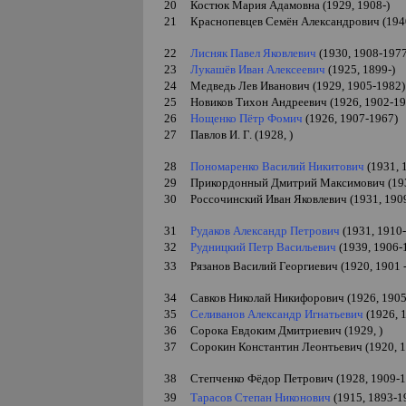
20
Костюк М
ария Адамовна
(1929,
1908-
)
21
Краснопевцев Сем
ё
н Александрович (194
22
Лисняк Павел Яковлевич
(1930, 1908-197
23
Лукаш
ё
в Иван Алексеевич
(1925,
1899-
)
24
Медведь Лев Иванович (1929, 1905-1982)
25
Новиков Тихон Андреевич (1926, 1902-19
26
Нощенко Пётр Фомич
(1926, 1907-1967)
27
Павлов И.
Г.
(1928,
)
28
Пономаренко Василий Никитович
(1931,
1
29
Прикордонный Дмитрий Максимович (193
30
Россочинский Иван Яковлевич (1931, 190
31
Рудаков Александр Петрович
(1931, 1910
32
Рудницкий Петр Васильевич
(1939, 1906-
33
Рязанов Василий Георгиевич (1920, 1901
34
Савков Николай Никифорович (1926,
1905
35
Селиванов Александр Игнатьевич
(1926, 
36
Сорока Евдоким Дмитриевич (1929,
)
37
Сорокин Константин Леонтьевич (1920, 
38
Степченко Фёдор Петрович (1928, 1909-
39
Тарасов Степан Никонович
(1915, 1893-1