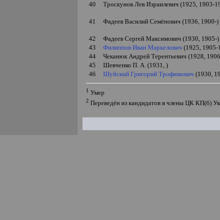
40
Троскунов Лев Израилевич (1925, 1903-1
41
Фадеев Василий Семёнович (1936,
1900-
)
42
Фадеев Сергей Максимович (1930, 1905-)
43
Филиппов Иван Маркелович
(1925, 1905-
44
Чеканюк Андрей Терентьевич (1928, 1906
45
Шевченко П.
А.
(1931
,
)
46
Шуйский Григорий Трофимович
(1930, 1
1
Умер
2
Переведён из кандидатов в члены ЦК КП(б) У