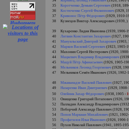
34
Корниец Леонид Романович
(1926, 1901-
35
Коротченко Демьян Сергеевич
(1918, 189
36
Костюченко Сергей Филиппович
(1929, 1
37
Кривонос Пётр Фёдорович
(1929, 1910-1
38
Кузнецов
Виктор Александрович
(1939,
)
39
Кухаренко Лидия Ивановна (1939, 1906-1
40
Литвин Константин Захарович
(1927, 190
41
Мануильский Дмитрий Захарович
(1903, 
42
Марков Василий Сергеевич
(1923, 1905-1
43
Махонин Сергей Нестерович (1920, 1900
44
Мацкевич Владимир Владимирович
(1939
45
Мацуй Пётр Афанасьевич
(1926, 1905-
19
46
Мельников Леонид Георгиевич
(1928, 19
47
Мельников Семён Иванович (1926, 1902-
48
Мжаванадзе Василий Павлович
(1927, 19
49
Назаренко Иван Дмитриевич
(1929, 1908-
50
Олейник Захар Фёдорович
(1938, 1905
-
1
51
Онищенко Григорий Потапович (1926, 19
52
Палладин Александр Владимирович (1932
53
Поборчий Александр Павлович (1928,
190
54
Попов Маркиан Михайлович
(1921, 1902
55
Профатилов Илья Иванович
(1926, 1906-1
56
Пухов Николай Павлович (1941, 1895-195