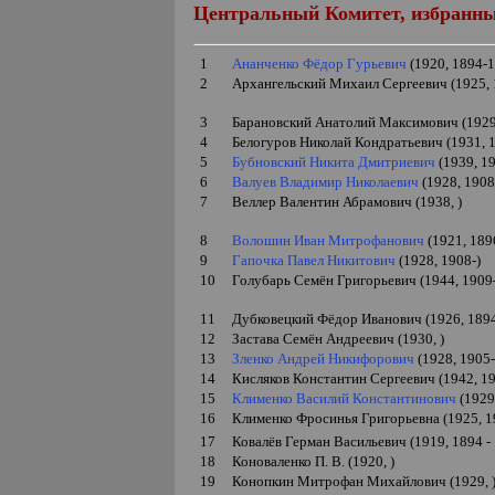
Центральный Комитет, избранн
1
Ананченко Фёдор Гурьевич
(1920, 1894-
2
Архангельский Михаил Сергеевич (1925, 
3
Барановский Анатолий Максимович (1929
4
Белогуров Николай Кондратьевич (1931, 
5
Бубновский Никита Дмитриевич
(1939, 19
6
Валуев Владимир Николаевич
(1928, 190
7
Веллер Валентин Абрамович (1938,
)
8
Волошин Иван Митрофанович
(1921,
189
9
Гапочка Павел Никитович
(1928, 1908-)
10
Голубарь Семён Григорьевич (1944,
1909
11
Дубковецкий Фёдор Иванович (1926, 189
12
Застава Семён Андреевич (1930,
)
13
Зленко Андрей Никифорович
(1928, 1905-
14
Кисляков Константин Сергеевич (1942, 19
15
Клименко Василий Константинович
(1929
16
Клименко
Фросинья Григорьевна
(1925,
1
17
Ковалёв Герман Васильевич (1919, 1894
-
18
Коноваленко П.
В.
(1920,
)
19
Конопкин Митрофан Михайлович (1929,