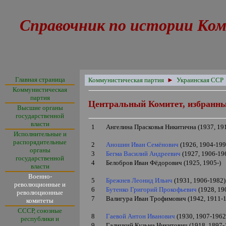
Справочник по истории Ком
Главная страница
Коммунистическая партия
►
Украинская ССР
Коммунистическая
партия
Центральный Комитет, избранн
Высшие органы
государственной
власти
1
Ангелина Прасковья Никитична (1937, 19
Исполнительные и
распорядительные
2
Аношин Иван Семёнович
(1926, 1904-199
органы
3
Бегма Василий Андреевич
(1927, 1906-19
государственной
4
Белобров Иван Фёдорович (1925, 1905-)
власти
Военно-
5
Брежнев Леонид Ильич
(1931, 1906-1982)
революционные и
6
Бутенко Григорий Прокофьевич
(1928, 19
революционные
7
Валигура Иван Трофимович (1942, 1911-
комитеты
СССР, союзные
8
Гаевой Антон Иванович
(1930, 1907-1962
республики и
9
Галицкий Кузьма Никитович (1918, 1897-