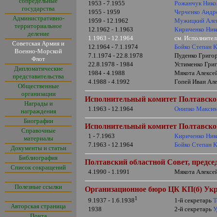
сопредельные
1953 - 7.1955
Рожанчук Нико
государства
1955 - 1959
Черченко Андр
Административно-
1959 - 12.1962
Мужицкий Але
территориальное
12.1962 - 1.1963
Кириченко Ник
деление
1.1963 - 12.1964
см. Исполните
Советская Армия и
12.1964 - 7.1.1974
Бойко Степан 
Военно-Морской
7.1.1974 - 22.8.1978
Пуденко Григор
Флот
22.8.1978 - 1984
Устименко Григ
Дипломатические
1984 - 4.1988
Мякота Алексей
представительства
4.1988 - 4.1992
Гопей Иван Але
Общественные
организации
Исполнительный комитет
Полтавск
Награды и
1.1963 - 12.1964
Онипко Максим
награждения
Биографии
Исполнительный комитет
Полтавск
Справочные
1 - 7.1963
Кириченко Ник
материалы
7.1963 - 12.1964
Бойко Степан 
Документы и статьи
Библиография
Полтавский областной Совет, предсе
Список сокращений
4.1990 - 1.1991
Мякота Алексей
Полезные ссылки
Организационное бюро ЦК КП(б) Укр
1
1-й секретарь
Т
9.1937 - 1.6.1938
Авторская страница
1938
2-й секретарь
У
Почта