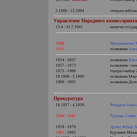
5.1986 - 12.1994
генерал-лейте
Управление Народного комиссариата 
15.4 - 31.7.1941
капитан госуд
1948
Чередниченко
1951
полковник
Алек
1954 - 1957
полковник
Клоч
1957 - 1973
полковник - ге
1973 - 1988
генерал-майор
10.1988 - 5.1990
полковник Марч
1990 - 1991
полковник Дол
Прокуратура
10.1937 - 4.1939
Фёдоров Алекс
1944 - 1945
Руденко Семён
1959 - 1970
Дунец Фёдор 
1981
- 1985
Бурлаков Михаи