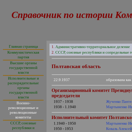
Справочник по истории Ком
Главная страница
1.
Административно-территориальное деление
Коммунистическая
2.
СССР, союзные республики и сопредельные г
партия
Высшие органы
Полтавская область
государственной
власти
Исполнительные и
22.9.1937
образована ка
распорядительные
органы
Организационный комитет Президиум
государственной
председатели
власти
1937 - 1938
Жученко Панте
Военно-
1938 - 1.1940
Мартыненко И
революционные и
революционные
комитеты
Исполнительный комитет
Полтавск
СССР, союзные
1.1940 - 1950
Мартыненко И
республики и
1950 - 1953
Коваль Алексе