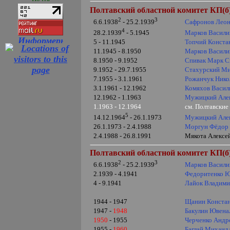
Полтавский областной комитет КП(б)
2
3
Сафронов Леон
6.6.1938
- 25.2.1939
4
Марков Васили
28.2.1939
- 5.1945
5 - 11.1945
Топчий Конста
11.1945 - 8.1950
Марков Васили
8.1950 - 9.1952
Спивак Марк 
9.1952 - 29.7.1955
Стахурский М
7.1955 - 3.1.1961
Рожанчук Нико
3.1.1961 - 12.1962
Комяхов Васил
12.1962 - 1.1963
Мужицкий Але
1.1963 - 12.1964
см. Полтавски
5
Мужицкий Але
14.12.1964
- 26.1.1973
26.1.1973 - 2.4.1988
Моргун Фёдор
2.4.1988 - 26.8.1991
Мякота Алексей
Полтавский областной комитет КП(б)
2
3
Марков Васили
6.6.1938
- 25.2.1939
2.1939 - 4.1941
Федоритенко 
4 - 9.1941
Лайок Владим
1944 - 1947
Щанин Констан
1947 -
1948
Бакулин Ювена
1950
- 1955
Черченко Андр
1955 -
1960
Баглай Михаил