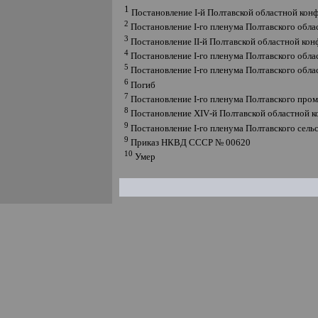
1
Постановление
I
-й Полтавской областной конф
2
Постановление
I
-го пленума Полтавского обл
3
Постановление
II
-й Полтавской областной кон
4
Постановление
I
-го пленума Полтавского обл
5
Постановление
I
-го пленума Полтавского обл
6
Погиб
7
Постановление
I
-го пленума Полтавского про
8
Постановление
XIV
-й Полтавской областной 
9
Постановление
I
-го пленума Полтавского сел
9
Приказ НКВД СССР № 00620
10
Умер