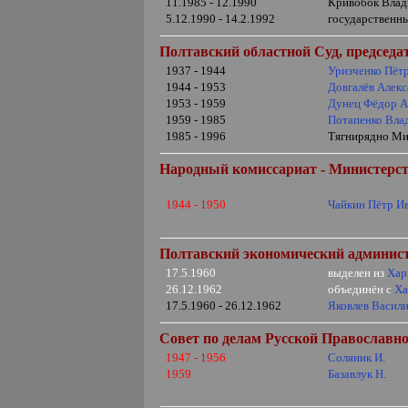
11.1985 - 12.1990
Кривобок Влади
5.12.1990 - 14.2.1992
государственн
Полтавский областной Суд, председа
1937 - 1944
Уризченко Пёт
1944 - 1953
Довгалёв Алек
1953 - 1959
Дунец Фёдор 
1959 - 1985
Потапенко Вла
1985 - 1996
Тягнирядно Ми
Народный комиссариат - Министерс
1944 - 1950
Чайкин Пётр И
Полтавский экономический админист
17.5.1960
выделен из
Хар
26.12.1962
объединён с
Ха
17.5.1960 - 26.12.1962
Яковлев Васил
Совет по делам Русской Православ
1947 - 1956
Соляник И.
1959
Базавлук Н.