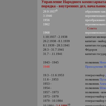
Управление Народного комиссариата 
порядка - внутренних дел, начальник
9
образовано
ка
29.9.1937
3.1946
переименовано
1956
преобразовано
1962
переименовано
Совета
1968
переименовано
1.10.1937 - 2.1938
капитан милиц
26.2.1938 - 8.1.1939
капитан - майо
8.1.1939 - 28.3.1941
капитан госуда
28.3 - 31.7.1941
Фёдоров
31.7 - .11.1941
капитан госуд
1943 - 1945
полковник
Неи
1948
Приходченко Н
19.3 - 11.6.1953
генерал-майор
11.6 - .1953
полковник
Пуга
1953 -
полковник
Алек
1954 -
полковник
Шли
1957 - 1973
полковник - ко
1973 - 1979
генерал-майор
1979 - 10.1984
генерал-майор 
10
генерал-майор 
10.1984 -
2.4.1986