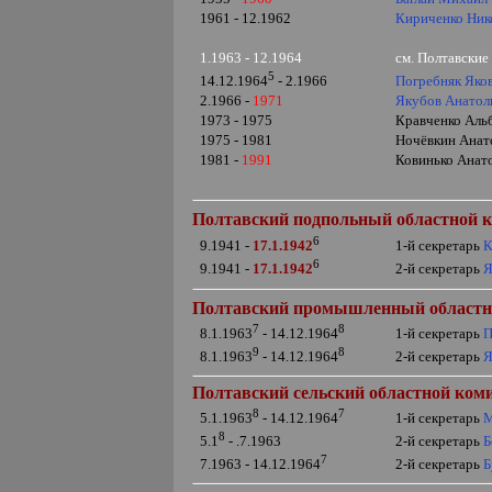
1961 - 12.1962
Кириченко Ник
1.1963 - 12.1964
см. Полтавски
5
Погребняк Яко
14.12.1964
- 2.1966
2.1966 -
1971
Якубов Анатол
1973 - 1975
Кравченко Альб
1975 - 1981
Ночёвкин Анато
1981 -
1991
Ковинько Анато
Полтавский подпольный областной к
6
1-й секретарь
К
9.1941 -
17.1.1942
6
2-й секретарь
Я
9.1941 -
17.1.1942
Полтавский
промышленный областн
7
8
1-й секретарь
П
8.1.1963
- 14.12.1964
9
8
2-й секретарь
Я
8.1.1963
- 14.12.1964
Полтавский сельский областной ком
8
7
1-й секретарь
М
5.1.1963
- 14.12.1964
8
2-й секретарь
Б
5.1
- .7.1963
7
2-й секретарь
Б
7.1963 - 14.12.1964