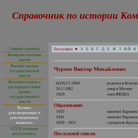
Справочник по истории Ком
Главная страница
Биографии
►
А
Б
В
Г
Д
Е
Ж
З
И-Й
К
Коммунистическая
партия
Высшие органы
Чураев Виктор Михайлович
государственной
власти
Исполнительные и
6(19).11.1904
родился в Белгор
распорядительные
26.2.1982
умер в Москве
органы
1929
член ВКП(б)
государственной
власти
Образование
Военно-
1935
окончил Харьков
революционные и
19
41
окончил Украинск
революционные
комитеты
1950 - 1951
слушатель Курсо
СССР, союзные
Послужной список
республики и