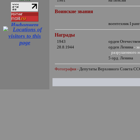
1981
на пенсии
Воинские звания
воентехник
I
ранг
Награды
1943
орден Отечеств
28.8.1944
орден Ленина
-
з
разрушенного н
5 орд. Ленина
Фотография -
Депутаты Верховного Совета С