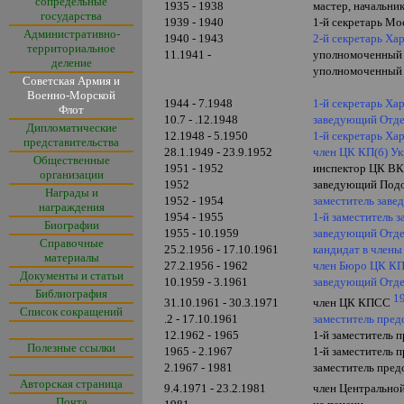
сопредельные
1935 - 1938
мастер, начальни
государства
1939 - 1940
1-й секретарь Мо
Административно-
1940 - 1943
2-й секретарь Ха
территориальное
11.1941 -
уполномоченный 
деление
уполномоченный 
Советская Армия и
Военно-Морской
1944 - 7.1948
1-й секретарь Ха
Флот
10.7 - .12.1948
заведующий Отд
Дипломатические
12.1948 - 5.1950
1-й секретарь Ха
представительства
28.1.1949 - 23.9.1952
член ЦК КП(б) У
Общественные
1951 - 1952
инспектор ЦК ВК
организации
1952
заведующий Подо
Награды и
1952 - 1954
заместитель зав
награждения
1954 - 1955
1-й заместитель
Биографии
1955 - 10.1959
заведующий Отд
Справочные
25.2.1956 - 17.10.1961
кандидат в член
материалы
27.2.1956 - 1962
член Бюро ЦК К
Документы и статьи
10.1959 - 3.1961
заведующий Отде
Библиография
1
31.10.1961 - 30.3.1971
член ЦК КПСС
Список сокращений
.2 - 17.10.1961
заместитель пре
12.1962 - 1965
1-й заместитель
Полезные ссылки
1965 - 2.1967
1-й заместитель 
2.1967 - 1981
заместитель пред
Авторская страница
9.4.1971 - 23.2.1981
член Центрально
Почта