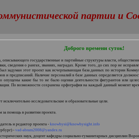
оммунистической партии и Сове
Доброго времени суток!
а, описывающего государственные и партийные структуры власти, общественн
ки, сведения о рангах, званиях, наградах. Кроме того, до сих пор не испра
 был задуман этот проект как исчерпывающая база данных по истории Комму
зов и предписаний. Наличие персоналий в базе данных определяется должно
ьно опущены какие бы то не было оценки деятельности фигурантов или целе
мация. По возможности сохранена орфография на каждый данный момент врем
т исключительно исследовательские и образовательные цели.
 за помощь в развитии проекта.
оздатель и редактор проекта -
knowbysi@knowbysight.info
рбург) -
vad-abram2008@yandex.ru
 исторических наук, доцент кафедры социально-гуманитарных дисциплин Воро