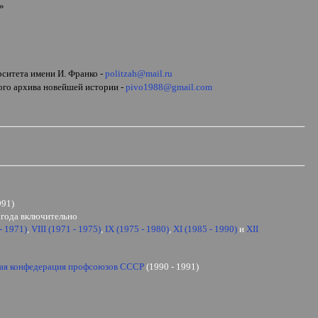
»
ерситета имени
И. Франко
-
politzah@mail.ru
ого архива новейшей истории -
pivo1988@gmail.com
991)
1 года включительно
- 1971)
,
VIII
(1971 - 1975)
,
IX
(1975 - 1980)
,
XI
(1985 - 1990)
и
XII
щая конфедерация профсоюзов СССР
(1990 - 1991)