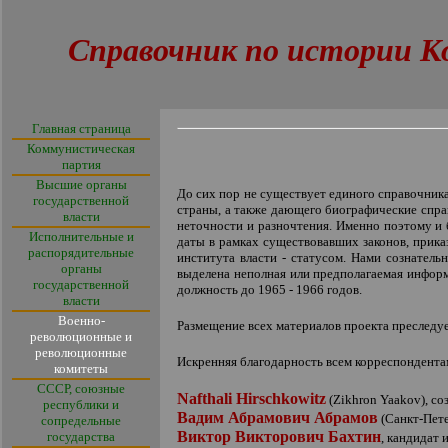
Справочник по истории К
Главная страница
Коммунистическая
партия
Высшие органы
До сих пор не существует единого справочник
государственной
страны, а также дающего биографические справ
власти
неточности и разночтения. Именно поэтому и
Исполнительные и
даты в рамках существовавших законов, прика
распорядительные
института власти - статусом. Нами сознател
органы
выделена неполная или предполагаемая инфор
государственной
должность до 1965 - 1966 годов.
власти
Военно-
Размещение всех материалов проекта преследуе
революционные и
революционные
Искренняя благодарность всем корреспондентам
комитеты
СССР, союзные
Nafthali Hirschkowitz
(
Zikhron Yaakov
), с
республики и
В
адим Абрамович Абрамов
(Санкт-Пете
сопредельные
Виктор Викторович Бахтин
государства
, кандидат