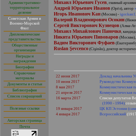
Михаил Юрьевич Гусев
Административно-
, главный архив
территориальное
Андрей Юрьевич Иванов
(Орёл), автор
деление
Игорь Иванович Кан
(Москва) -
igor.kan
Советская Армия и
В
алерий Владимирович Осокин
(Нижн
Военно-Морской
Сергей Викторович Кузнецов
(Алма-Ат
Флот
Михаил Михайлович Паночко
, канди
Дипломатические
Никита Юрьевич Пивоваров
(Москва),
представительства
Вадим Викторович Фуфаев
(Екатеринбу
Общественные
Ruslan Şevcenco
(
Cişinău
), доктор историче
организации
Награды и
награждения
Биографии
Справочные
2
2
июня 2017
Доклад начальника 
материалы
10
июня 2017
Руководство Коммун
Документы и статьи
8
мая 2017
Коммунистическая п
Библиография
21 апреля 2017
Коммунистическая п
Список сокращений
16 марта 2017
Списки депутатов В
(1990 - 1994)
созыв
Полезные ссылки
19 января 2017
ЦК КП Эстонии (сам
4
января 2017
Всероссийский
(1917
Авторская страница
Почта