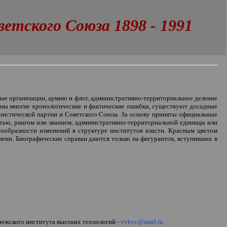
тского Союза 1898 - 1991
ые организации, армию и флот, административно-территориальное деление
влены многие хронологические и фактические ошибки, существуют досадные
нистической партии и Советского Союза. За основу приняты официальные
стью, рангом или званием, административно-территориальной единицы или
сообразности изменений в структуре институтов власти. Красным цветом
ени. Биографические справки даются только на фигурантов, вступивших в
нежского института высоких технологий -
vvbvc@mail.ru