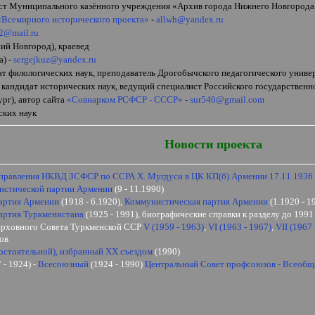
ист Муниципального казённого учреждения
«
Архив города Нижнего Новгорода
«
Всемирного исторического проекта
»
-
allwh@yandex.ru
12@mail.ru
ий Новгород), краевед
а)
-
sergejkuz@yandex.ru
дат филологических наук, преподаватель Дрогобычского педагогического унив
 кандидат исторических наук, ведущий специалист Российского государственн
рг), автор сайта
«
Совнарком РСФСР - СССР
»
-
sur540@gmail.com
ских наук
Новости проекта
Управления НКВД ЗСФСР по ССРА Х. Мугдуси в ЦК КП(б) Армении 17.11.1936
истической партии Армении
(9 - 11.1990)
артия Армении
(1918 - 6.1920),
Коммунистическая партия Армении
(1.1920 - 1
артия Туркменистана
(1925 - 1991), биографические справки к разделу до 199
ерховного Совета Туркменской ССР
V
(1959 - 1963)
,
VI
(1963 - 1967)
,
VII
(1967 
ов
остоятельной), избранный ХХ съездом
(1990)
 - 1924) -
Всесоюзный
(1924 - 1990)
Центральный Совет профсоюзов - Всеоб