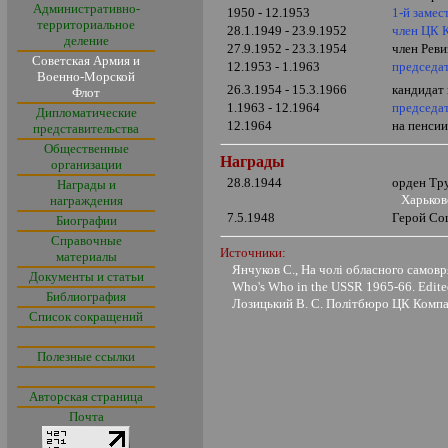
Административно-
1950 - 12.1953
1-й замес
территориальное
28.1.1949 - 23.9.1952
член ЦК 
деление
27.9.1952 - 23.3.1954
член Рев
Советская Армия и
12.1953 - 1.1963
председа
Военно-Морской
26.3.1954 - 15.3.1966
кандидат
Флот
1.1963 - 12.1964
председат
Дипломатические
12.1964
на пенси
представительства
Общественные
Награды
организации
28.8.1944
орден Тр
Награды и
Харьков
награждения
7.5.1948
Герой Со
Биографии
Справочные
Источники:
материалы
Янчуков С., На чолi обласного самовр
Документы и статьи
Who's Who in the USSR 1965-66. Edited b
Библиография
Лозицький В. С. Пол
i
тбюро ЦК Комп
Список сокращений
Полезные ссылки
Авторская страница
Почта