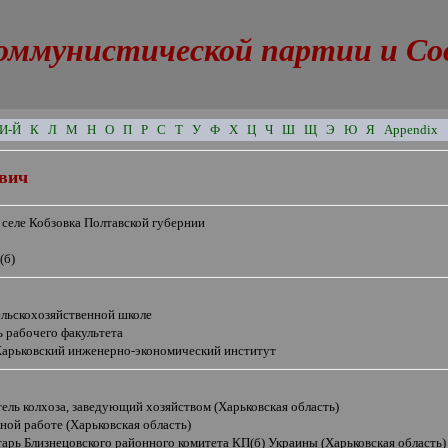
оммунистической партии и Сове
И-Й
К
Л
М
Н
О
П
Р
С
Т
У
Ф
Х
Ц
Ч
Ш
Щ
Э
Ю
Я
Appendix
вич
 селе Кобзовка Полтавской губернии
(б)
ельскохозяйственной школе
 рабочего факультета
Харьковский инженерно-экономический институт
ель колхоза, заведующий хозяйством (Харьковская область)
ной работе (Харьковская область)
тарь Близнецовского районного комитета КП(б) Украины (Харьковская область)