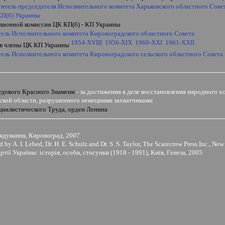
титель председателя Исполнительного комитета Харьковского областного Сове
КП(б) Украины
изионной комиссии ЦК КП(б) - КП Украины
тель Исполнительного комитета Кировоградского областного Совета
1954-
XVIII
1956-XIX
1960-XXI
1961-XXII
 в члены ЦК КП Украины
ель Исполнительного комитета Кировоградского сельского областного Совета
и
удового Красного Знамени
-
за достижения в деле восстановления народного х
ской области, разрушенного немецкими захватчиками
циалистического Труда, орден Ленина
ядування, Кировоград, 2007
y A. I. Lebed, Dr. H. E. Schulz and Dr. S. S. Taylor, The Scarecrow Press Inc., N
арт
i
ї Україны:
i
стор
i
я, особи, стосунки (1918 - 1991), Київ, Генеза, 2005