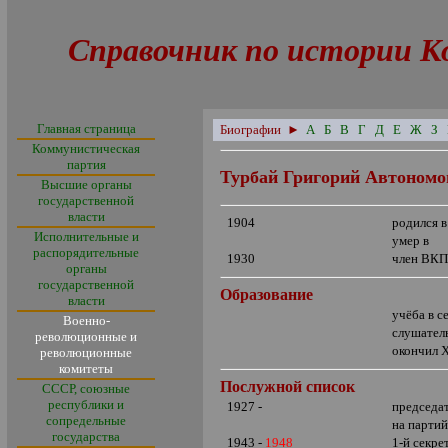
Справочник по истории К
Главная страница
Биографии
►
А
Б
В
Г
Д
Е
Ж
З
Коммунистическая
партия
Турбай Григорий Автономо
Высшие органы
государственной
власти
1904
родился в
Исполнительные и
умер в
распорядительные
1930
член ВКП
органы
государственной
Образование
власти
учёба в с
Военно-
слушатель
революционные и
окончил 
революционные
комитеты
Послужной список
СССР, союзные
республики и
1927 -
председат
сопредельные
на партий
государства
1943 -
1948
1-й секре