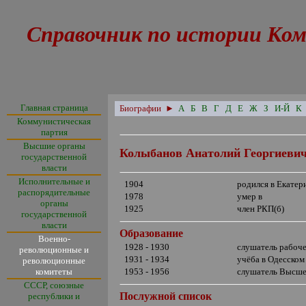
Справочник по истории Ком
Главная страница
Биографии
►
А
Б
В
Г
Д
Е
Ж
З
И-Й
К
Коммунистическая
партия
Высшие органы
Колыбанов Анатолий Георгиеви
государственной
власти
Исполнительные и
1904
родился в Екатер
распорядительные
1978
умер в
органы
1925
член РКП(б)
государственной
власти
Образование
Военно-
1928 - 1930
слушатель рабоче
революционные и
1931 - 1934
учёба в Одесском
революционные
комитеты
1953 - 1956
слушатель Высше
СССР, союзные
Послужной список
республики и