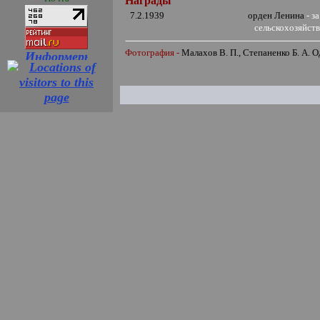
Награды
7.2.1939
орден Ленина
- з
сельскохозяйст
Фотография -
Малахов В. П., Степаненко Б. А. Од