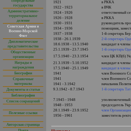
сопредельные
1921
в РККА
государства
1922 - 1923
в ВЧК
Административно-
1924 - 1926
ответственный с
территориальное
1926 - 1928
в РККА
деление
1930 - 1931
руководитель про
Советская Армия и
1934 - 1936
помощник, замест
Военно-Морской
1937 - 1938
1-й секретарь Бе
Флот
1938 - 26.1.1939
2-й секретарь Од
Дипломатические
18.6.1938 - 13.5.1940
кандидат в член
представительства
25.1.1939 - 23.7.1945
1-й секретарь Од
Общественные
17.5.1940 - 23.3.1954
член ЦК КП(б) У
организации
Награды и
21.3.1939 - 5.10.1952
кандидат в член
награждения
17.5.1940 - 25.1.1949
кандидат в член
Биографии
1941
член Военного Со
1941
член Военного Со
Справочные
материалы
1941 - 3.1942
начальник Полит
9.3.1942 - 8.7.1943
1-й секретарь Та
Документы и статьи
Библиография
7.1945 - 1948
уполномоченный
Список сокращений
1948 - 1953
председатель Укр
28.1.1949 - 23.9.1952
член Организаци
Полезные ссылки
1956 - 1961
заместитель рек
Авторская страница
Почта