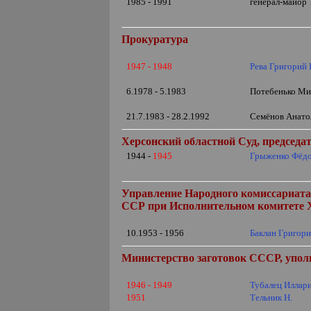
1985 - 1991
генерал-майор 
Прокуратура
1947 - 1948
Рева Григорий
6.1978 - 5.1983
Потебенько Мих
21.7.1983 - 28.2.1992
Семёнов Анато
Херсонский областной Суд, председа
1944 -
1945
Грыженко Фёд
Управление Народного комиссариата
ССР при Исполнительном комитете Х
10.1953 - 1956
Баклан Григор
Министерство заготовок СССР, упо
1946 - 1949
Тубалец Иллар
1951
Тельник Н.