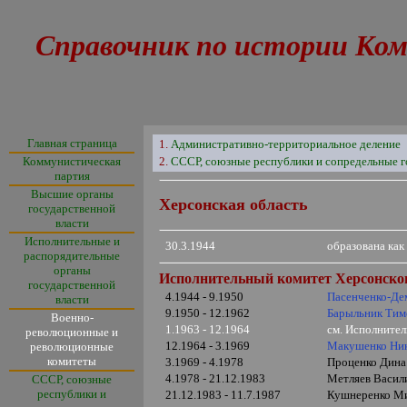
Справочник по истории Ком
Главная страница
1.
Административно-территориальное деление
Коммунистическая
2.
СССР, союзные республики и сопредельные г
партия
Высшие органы
Херсонская область
государственной
власти
Исполнительные и
30.3.1944
образована ка
распорядительные
органы
Исполнительный комитет Херсонско
государственной
4.1944 - 9.1950
Пасенченко-Де
власти
9.1950 - 12.1962
Барыльник Тим
Военно-
1.1963 - 12.1964
см. Исполните
революционные и
12.1964 - 3.1969
Макушенко Ник
революционные
комитеты
3.1969 - 4.1978
Проценко Дина
4.1978 - 21.12.1983
Метляев Васили
СССР, союзные
республики и
21.12.1983 - 11.7.1987
Кушнеренко Ми