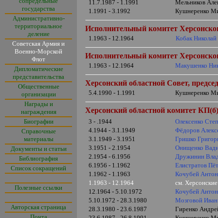
сопредельные
11.7.1987 - 1.1991
Мельников Але
государства
1.1991 - 3.1992
Кушнеренко Ми
Административно-
территориальное
Исполнительный комитет
Херсонско
деление
1.1963 - 12.1964
Кобак Николай
Советская Армия и
Военно-Морской
Исполнительный комитет
Херсонско
Флот
1.1963 - 12.1964
Макушенко Ник
Дипломатические
представительства
Херсонский областной Совет, предсе
Общественные
5.4.1990 - 1.1991
Кушнеренко Ми
организации
Награды и
Херсонский областной комитет КП(б)
награждения
Биографии
3 - .1944
Олексенко Сте
4.1944 - 3.1.1949
Фёдоров Алекс
Справочные
материалы
3.1.1949 - 3.1951
Гришко Григор
3.1951 - 2.1954
Онищенко Вад
Документы и статьи
2.1954 - 6.1956
Дружинин Вла
Библиография
6.1956 - 1.1962
Елистратов Пё
Список сокращений
1.1962 - 1.1963
Кочубей Антон
1.1963 - 12.1964
см. Херсонски
Полезные ссылки
12.1964 - 5.10.1972
Кочубей Антон
5.10.1972 - 28.3.1980
Мозговой Иван
Авторская страница
28.3.1980 - 23.6.1987
Гиренко Андрей
Почта
23.6.1987 - 26.8.1991
Кушнеренко Ми