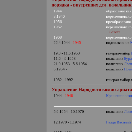
порядка - внутренних дел, начальник
1944
образовано ка
3.1946
переименовано
1956
преобразовано
1962
переименовано
Совета
1968
переименовано
22.4.1944 -
1945
подполковник
19.3 - 11.6.1953
генерал-майор
11.6 - .9.1953
полковник
Бурл
21.9.1953 - 5.6.1954
полковник
Логв
6.1954 -
полковник
Позн
1982 - 1992
генерал-майор
Управление Народного комиссариата 
1944 -
1948
Крашенинников
5.6.1954 - 10.1970
полковник
Логв
12.1970 - 1.1974
Галда Василий