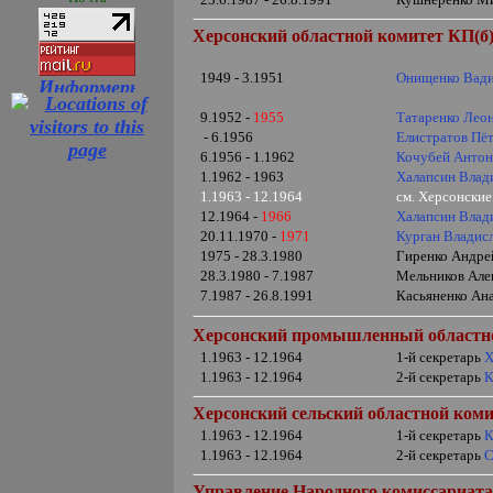
Херсонский областной комитет КП(б)
1949 - 3.1951
Онищенко Вад
9.1952 -
1955
Татаренко Лео
- 6.1956
Елистратов Пё
6.1956 - 1.1962
Кочубей Антон
1.1962 - 1963
Халапсин Влад
1.1963 - 12.1964
см. Херсонски
12.1964 -
1966
Халапсин Влад
20.11.1970 -
1971
Курган Владис
1975 - 28.3.1980
Гиренко Андрей
28.3.1980 - 7.1987
Мельников Але
7.1987 - 26.8.1991
Касьяненко Ана
Херсонский
промышленный областн
1.1963 - 12.1964
1-й секретарь
Х
1.1963 - 12.1964
2-й секретарь
К
Херсонский сельский областной ком
1.1963 - 12.1964
1-й секретарь
К
1.1963 - 12.1964
2-й секретарь
С
Управление Народного комиссариата 