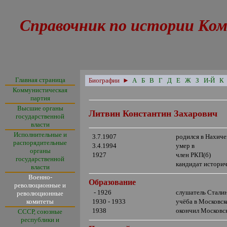
Справочник по истории Ком
Главная страница
Биографии
►
А
Б
В
Г
Д
Е
Ж
З
И-Й
К
Коммунистическая
партия
Высшие органы
Литвин Константин Захарович
государственной
власти
Исполнительные и
3.7.1907
родился в Нахиче
распорядительные
3.4.1994
умер в
органы
1927
член РКП(б)
государственной
кандидат историч
власти
Военно-
Образование
революционные и
- 1926
слушатель Сталин
революционные
комитеты
1930 - 1933
учёба в Московск
1938
окончил Московс
СССР, союзные
республики и