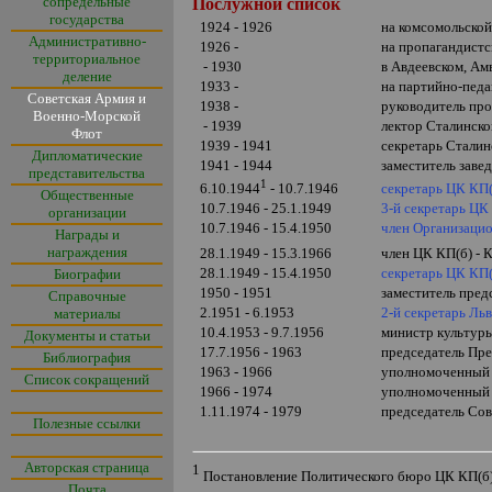
сопредельные
Послужной список
государства
1924 - 1926
на комсомольской
Административно-
1926 -
на пропагандистс
территориальное
- 1930
в Авдеевском, Ам
деление
1933 -
на партийно-педа
Советская Армия и
1938 -
руководитель пр
Военно-Морской
- 1939
лектор Сталинско
Флот
1939 - 1941
секретарь Сталин
Дипломатические
1941 - 1944
заместитель зав
представительства
1
секретарь ЦК КП(
6.10.1944
- 10.7.1946
Общественные
10.7.1946 - 25.1.1949
3-й секретарь ЦК
организации
10.7.1946 - 15.4.1950
член Организаци
Награды и
награждения
28.1.1949 - 15.3.1966
член ЦК КП(б) -
28.1.1949 - 15.4.1950
секретарь ЦК КП(
Биографии
1950 - 1951
заместитель пре
Справочные
2.1951 - 6.1953
2-й секретарь Ль
материалы
10.4.1953 - 9.7.1956
министр культур
Документы и статьи
17.7.1956 - 1963
председатель Пр
Библиография
1963 - 1966
уполномоченный 
Список сокращений
1966 - 1974
уполномоченный 
1.11.1974 - 1979
председатель Со
Полезные ссылки
Авторская страница
1
Постановление Политического бюро ЦК КП(б
Почта