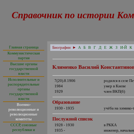
Справочник по истории Ком
Главная страница
Биографии
►
А
Б
В
Г
Д
Е
Ж
З
И-Й
К
Коммунистическая
партия
Высшие органы
Клименко Василий Константино
государственной
власти
Исполнительные и
7(20).8.1906
родился в селе П
распорядительные
1984
умер в Киеве
органы
1929
член ВКП(б)
государственной
власти
Образование
Военно-
1930 - 1935
учёба на химико-
революционные и
революционные
Послужной список
комитеты
СССР, союзные
1928 - 1930
в РККА
республики и
1935 -
инженер, начальн