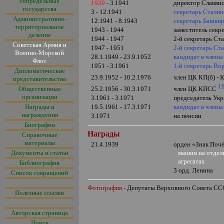
сопредельные
1939
- 3.1941
директор Славянс
государства
3 - 12.1941
секретарь Стали
Административно-
12.1941 - 8.1943
секретарь Башки
территориальное
1943 - 1944
заместитель секр
деление
1944 - 1947
2-й секретарь Ст
Советская Армия и
1947 - 1951
2-й секретарь Ст
Военно-Морской
28.1.1949 - 23.9.1952
кандидат в член
Флот
1951 - 3.1961
1-й секретарь Во
Дипломатические
23.9.1952 - 10.2.1976
член ЦК КП(б) -
представительства
1
Общественные
25.2.1956 - 30.3.1971
член ЦК КПСС
организации
3.1961 - 3.1971
председатель Укр
Награды и
19.5.1961 - 17.3.1971
кандидат в член
награждения
3.1971
на пенсии
Биографии
Награды
Справочные
материалы
21.4.1939
орден
«
Знак Поч
Документы и статьи
машин на отдельн
агрегатах
Библиография
3 орд. Ленина
Список сокращений
Фотография -
Депутаты Верховного Совета С
Полезные ссылки
Авторская страница
Почта