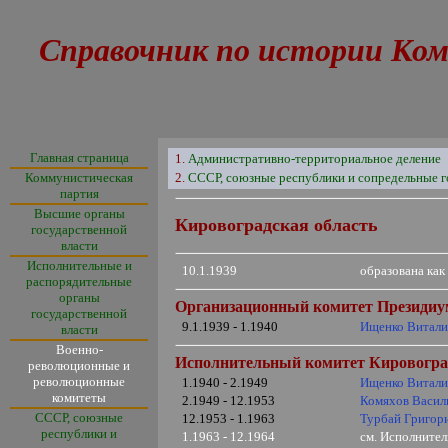
Справочник по истории Ком
Главная страница
1.
Административно-территориальное деление
Коммунистическая
2.
СССР, союзные республики и сопредельные г
партия
Высшие органы
Кировоградская область
государственной
власти
Исполнительные и
10.1.1939
образована ка
распорядительные
органы
Организационный
комитет
Президиу
государственной
9.1.1939 - 1.1940
Ищенко Витали
власти
Военно-
Исполнительный комитет
Кировогра
революционные и
революционные
1.1940 - 2.1949
Ищенко Витали
комитеты
2.1949 - 12.1953
Комяхов Васил
СССР, союзные
12.1953 - 1.1963
Турбай Григор
республики и
1.1963 - 12.1964
см. Исполните