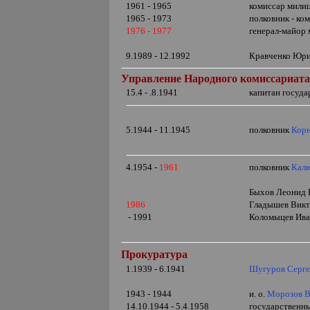
1961 - 1965
комиссар мили
1965 - 1973
полковник - ко
1976 - 1977
генерал-майор
9.1989 - 12.1992
Кравченко Юри
Управление Народного комиссариата 
15.4 - .8.1941
капитан госуд
5.1944 - 11.1945
полковник
Корн
4.1954 -
1961
полковник
Кал
Быхов Леонид В
1986
Гладышев Вик
- 1991
Коломыцев Ив
Прокуратура
1.1939 - 6.1941
Шугуров Серге
1943 - 1944
и. о.
Морозов В
14.10.1944 - 5.4.1958
государственн