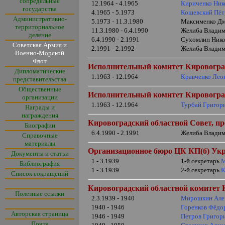
сопредельные
12.1964 - 4.1965
Кириченко Ник
государства
4.1965 - 5.1973
Кошевский Пёт
Административно-
5.1973 - 11.3.1980
Максименко Дм
территориальное
11.3.1980 - 6.4.1990
Желиба Владим
деление
6.4.1990 - 2.1991
Сухомлин Никол
Советская Армия и
2.1991 - 2.1992
Желиба Владим
Военно-Морской
Флот
Исполнительный комитет
Кировогра
Дипломатические
1.1963 - 12.1964
Кравченко Лео
представительства
Общественные
Исполнительный комитет
Кировогра
организации
1.1963 - 12.1964
Турбай Григор
Награды и
награждения
Кировоградский областной Совет, пр
Биографии
6.4.1990 - 2.1991
Желиба Владим
Справочные
материалы
Организационное
бюро
ЦК КП(б) Укр
Документы и статьи
1 - 3.1939
1-й секретарь
М
Библиография
1 - 3.1939
2-й секретарь
К
Список сокращений
Кировоградский областной комитет К
Полезные ссылки
2.3.1939 - 1940
Мирошкин Але
1940 - 1946
Горенков Фёдо
Авторская страница
1946 - 1949
Петров Григор
Почта