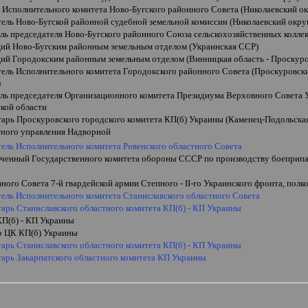
 Исполнительного комитета Ново-Бугского районного Совета (Николаевский ок
ель Ново-Бугской районной судебной земельной комиссии (Николаевский окру
ль председателя Ново-Бугского районного Союза сельскохозяйственных коллек
ий Ново-Бугским районным земельным отделом (Украинская ССР)
ий Городокским районным земельным отделом (Винницкая область - Проскуро
тель Исполнительного комитета Городокского районного Совета (Проскуровск
)
ель председателя Организационного комитета Президиума Верховного Совета 
ой области
тарь Проскуровского городского комитета КП(б) Украины (Каменец-Подольская
стного управления Надворной
тель Исполнительного комитета Ровенского областного Совета
ченный Государственного комитета обороны СССР по производству боеприп
ного Совета 7-й гвардейской армии Степного -
II
-го Украинского фронта, полк
тель Исполнительного комитета Станиславского областного Совета
тарь Станиславского областного комитета КП(б) - КП Украины
КП(б) - КП Украины
р ЦК КП(б) Украины
тарь Станиславского областного комитета КП(б) - КП Украины
тарь Закарпатского областного комитета КП Украины