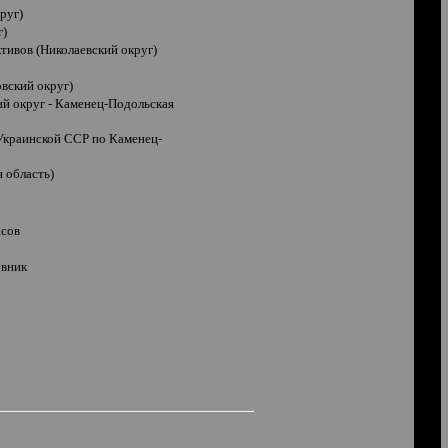
руг)
г)
тивов (Николаевский округ)
вский округ)
ий округ - Каменец-Подольская
Украинской ССР по Каменец-
 область)
асов
овник