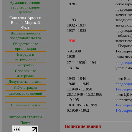
Административно-
1928 -
секретарь
территориальное
председат
деление
заместите
Советская Армия и
- 1931
заведующ
Военно-Морской
1932 - 1937
заведующ
Флот
1937 - 1938
председа
Дипломатические
область
представительства
1938
заместит
Общественные
Подольск
организации
- 9.1939
1-й секре
Награды и
1939
глава ме
награждения
1
председа
27.11.1939
- 1941
Биографии
1.8.1941 -
уполномо
Справочные
материалы
1943 - 1946
член Воен
Документы и статьи
1946 - 1.1949
председа
Библиография
1.1949 - 1.1950
1-й секре
Список сокращений
28.1.1949 - 15.3.1966
член ЦК 
- 9.1951
инспекто
Полезные ссылки
18.9.1951 - 6.1959
1-й секре
6.1959 - 1962
1-й секре
Авторская страница
Почта
Воинские звания