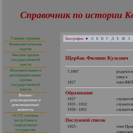
Справочник по истории К
Главная страница
Биографии
►
А
Б
В
Г
Д
Е
Ж
З
Коммунистическая
партия
Высшие органы
Щербак Филипп Кузьмич
государственной
власти
Исполнительные и
7.1907
родился 
распорядительные
умер в
органы
1927
член ВКП
государственной
власти
Образование
Военно-
1927
слушатель
революционные и
1931 - 1932
слушател
революционные
комитеты
1950 - 1951
слушател
СССР, союзные
Послужной список
республики и
сопредельные
1925 -
член Пра
государства
секретарь