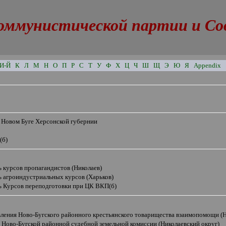
оммунистической партии и Сове
И-Й
К
Л
М
Н
О
П
Р
С
Т
У
Ф
Х
Ц
Ч
Ш
Щ
Э
Ю
Я
Appendix
в Новом Буге Херсонской губернии
(б)
 курсов пропагандистов (Николаев)
ь агроиндустриальных курсов (Харьков)
ь Курсов переподготовки при ЦК ВКП(б)
вления Ново-Бугского районного крестьянского товарищества взаимопомощи (Н
 Ново-Бугской районной судебной земельной комиссии (Николаевский округ)