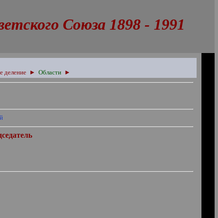
тского Союза 1898 - 1991
е деление
►
Области
►
ей
дседатель