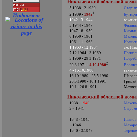
Николаевский областной комит
5.1938 - 2.1939
Старыг
1
Бутыри
2.1939 -
1942
1942 - 3.1944
ваканси
3.1944 - 1947
Филипп
1947 - 8.1950
Кириле
8.1950 - 1961
Маленк
1961 - 1.1963
Иващен
1.1963 - 12.1964
см. Ни
7.12.1964 - 3.1969
Поплёв
3.1969 - 29.3.1971
Погреб
2
Васляе
29.3.1971 -
4.10.1980
4 - 16.10.1980
ваканси
16.10.1980 - 25.5.1990
Шараев
25.5.1990 - 10.1.1991
Грицай
10.1 - 26.8.1991
Матвее
Николаевский областной комит
1938 -
1940
Максим
2 - .1941
Сыромо
1943 - 1945
Иванов
- 1946
Макаро
1946 - 3.1947
Тереще