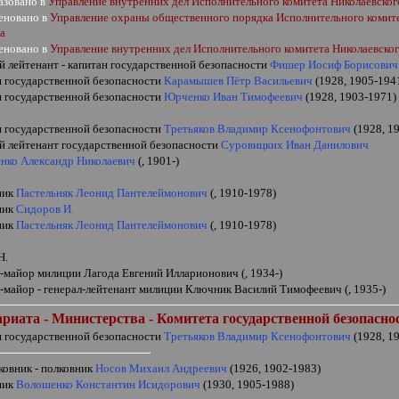
азовано в
Управление внутренних дел Исполнительного комитета
Николаевско
еновано в
Управление охраны общественного порядка Исполнительного комит
а
еновано в
Управление внутренних дел Исполнительного комитета
Николаевско
й лейтенант - капитан государственной безопасности
Фишер Иосиф Борисович
н государственной безопасности
Карамышев Пётр Васильевич
(1928, 1905-194
н государственной безопасности
Юрченко Иван Тимофеевич
(1928, 1903-1971)
н государственной безопасности
Третьяков Владимир Ксенофонтович
(1928, 1
й лейтенант государственной безопасности
Суровицких Иван Данилович
нко Александр Николаевич
(, 1901-)
ник
Пастельняк Леонид Пантелеймонович
(, 1910-1978)
ник
Сидоров И.
ник
Пастельняк Леонид Пантелеймонович
(, 1910-1978)
Н.
л-майор милиции Лагода Евгений Илларионович (, 1934-)
л-майор - генерал-лейтенант милиции Ключник Василий Тимофеевич (, 1935-)
риата - Министерства - Комитета государственной безопасно
н государственной безопасности
Третьяков Владимир Ксенофонтович
(1928, 1
ковник - полковник
Носов Михаил Андреевич
(1926, 1902-1983)
ник
Волошенко Константин Исидорович
(1930, 1905-1988)