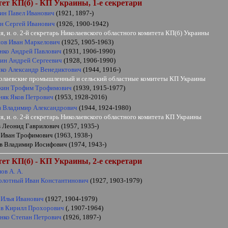
ет КП(б) - КП Украины, 1-е секретари
ин Павел Иванович
(1921, 1897-)
н Сергей Иванович
(1926, 1900-1942)
я, и. о. 2-й секретарь Николаевского областного комитета КП(б) Украины
ов Иван Маркелович
(1925, 1905-1963)
нко Андрей Павлович
(1931, 1906-1990)
ин Андрей Сергеевич
(1928, 1906-1990)
ко Александр Венедиктович
(1944, 1916-)
колаевские промышленный и сельский областные комитеты КП Украины
кин Трофим Трофимович
(1939, 1915-1977)
няк Яков Петрович
(1953, 1928-2016)
в Владимир Александрович
(1944, 1924-1980)
я, и. о. 2-й секретарь Николаевского областного комитета КП Украины
 Леонид Гаврилович (1957, 1935-)
 Иван Трофимович (1963, 1938-)
в Владимир Иосифович (1974, 1943-)
ет КП(б) - КП Украины, 2-е секретари
ов А. А.
лотный Иван Константинович
(1927, 1903-1979)
 Илья Иванович
(1927, 1904-1979)
в Кирилл Прохорович
(, 1907-1964)
нко Степан Петрович
(1926, 1897-)