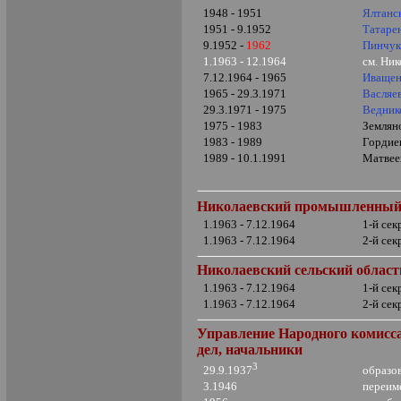
1948 - 1951
Ялтанс
1951 - 9.1952
Татаре
9.1952 -
1962
Пинчук
1.1963 - 12.1964
см. Ни
7.12.1964 - 1965
Иващен
1965 - 29.3.1971
Васляе
29.3.1971 - 1975
Ведник
1975 - 1983
Землян
1983 - 1989
Гордие
1989 - 10.1.1991
Матвее
Николаевский
промышленный 
1.1963 - 7.12.1964
1-й се
1.1963 - 7.12.1964
2-й се
Николаевский сельский облас
1.1963 - 7.12.1964
1-й се
1.1963 - 7.12.1964
2-й се
Управление Народного комисса
дел, начальники
3
образо
29.9.1937
3.1946
переим