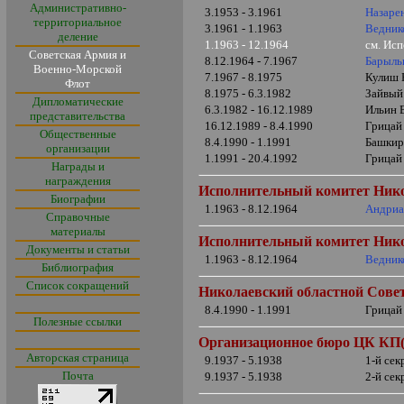
Административно-
3.1953 - 3.1961
Назаре
территориальное
3.1961 - 1.1963
Ведник
деление
1.1963 - 12.1964
см. Ис
Советская Армия и
8.12.1964 - 7.1967
Барыль
Военно-Морской
7.1967 - 8.1975
Кулиш 
Флот
8.1975 - 6.3.1982
Зайвый
Дипломатические
6.3.1982 - 16.12.1989
Ильин 
представительства
16.12.1989 - 8.4.1990
Грицай
Общественные
8.4.1990 - 1.1991
Башкир
организации
1.1991 - 20.4.1992
Грицай
Награды и
награждения
Исполнительный комитет
Ник
Биографии
1.1963 - 8.12.1964
Андриа
Справочные
материалы
Исполнительный комитет
Ник
Документы и статьи
1.1963 - 8.12.1964
Ведник
Библиография
Список сокращений
Николаевский областной Совет
8.4.1990 - 1.1991
Грицай
Полезные ссылки
Организационное бюро ЦК КП(б
Авторская страница
9.1937 - 5.1938
1-й се
Почта
9.1937 - 5.1938
2-й се