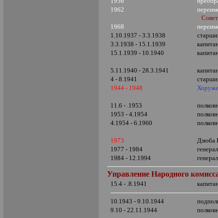
1956
преобр
1962
переим
Совет
1968
переим
1.10.1937 - 3.3.1938
старши
3.3.1938 - 15.1.1939
капита
15.1.1939 - 10.1940
капита
5.11.1940 - 28.3.1941
капита
4 - 8.1941
старши
1944 - 1948
Хоруже
11.6 - .1953
полков
1953 - 4.1954
полков
4.1954 - 6.1960
полков
1973
Дзюба 
1977 - 1984
генера
1984 - 12.1994
генера
Управление Народного комисса
15.4 - .8.1941
капита
10.1943 - 9.10.1944
подпол
9.10 - 22.11.1944
полков