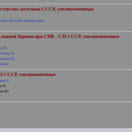
стерство заготовок СССР, уполномоченные
енко Василий Дмитриевич
ославной Церкви при СНК - СМ СССР, уполномоченные
о
к М.
иченко В.
верхий В.
ков Б.
СМ СССР, уполномоченные
ков Б.
н В.
ин Ю.