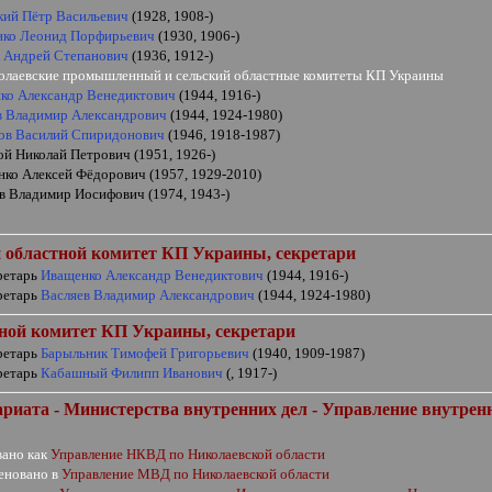
кий Пётр Васильевич
(1928, 1908-)
нко Леонид Порфирьевич
(1930, 1906-)
 Андрей Степанович
(1936, 1912-)
колаевские промышленный и сельский областные комитеты КП Украины
ко Александр Венедиктович
(1944, 1916-)
в Владимир Александрович
(1944, 1924-1980)
ов Василий Спиридонович
(1946, 1918-1987)
ой Николай Петрович (1951, 1926-)
нко Алексей Фёдорович (1957, 1929-2010)
в Владимир Иосифович (1974, 1943-)
областной комитет КП Украины,
секретари
кретарь
Иващенко Александр Венедиктович
(1944, 1916-)
кретарь
Васляев Владимир Александрович
(1944, 1924-1980)
тной комитет КП Украины, секретари
кретарь
Барыльник Тимофей Григорьевич
(1940, 1909-1987)
кретарь
Кабашный Филипп Иванович
(, 1917-)
риата - Министерства внутренних дел - Управление внутренн
вано
как
Управление НКВД по Николаевской области
еновано в
Управление МВД по
Николаевской
области