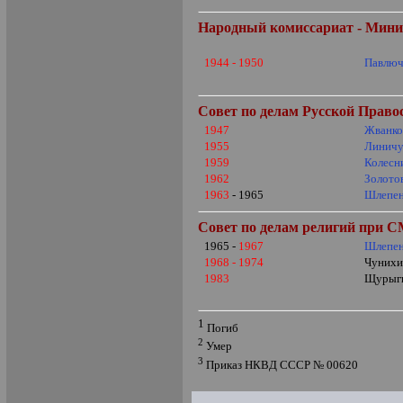
Народный комиссариат - Мини
1944 - 1950
Павлюч
Совет по делам Русской Прав
1947
Жванк
1955
Линичу
1959
Колесн
1962
Золото
1963
- 1965
Шлепен
Совет по делам религий при 
1965 -
1967
Шлепен
1968 - 1974
Чунихи
1983
Щурыг
1
Погиб
2
Умер
3
Приказ НКВД СССР № 00620