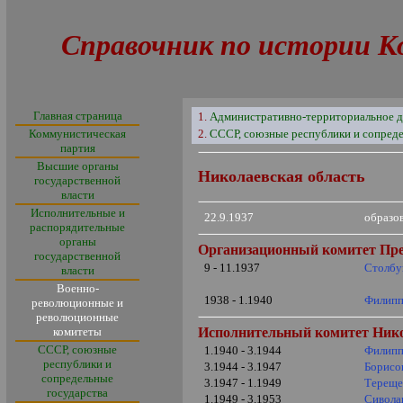
Справочник по истории К
Главная страница
1.
Административно-территориальное д
Коммунистическая
2.
СССР, союзные республики и сопреде
партия
Высшие органы
Николаевская область
государственной
власти
Исполнительные и
22.9.1937
образо
распорядительные
органы
Организационный комитет Пр
государственной
9 - 11.1937
Столбу
власти
Военно-
1938 - 1.1940
Филипп
революционные и
революционные
комитеты
Исполнительный комитет
Ник
СССР, союзные
1.1940 - 3.1944
Филипп
республики и
3.1944 - 3.1947
Борисо
сопредельные
3.1947 - 1.1949
Тереще
государства
1.1949 - 3.1953
Сивола