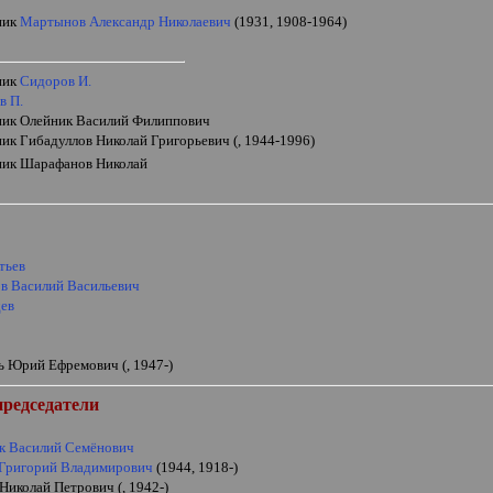
ник
Мартынов Александр Николаевич
(1931, 1908-1964)
ник
Сидоров И.
в П.
ник Олейник Василий Филиппович
ник Гибадуллов Николай Григорьевич (, 1944-1996)
ник Шарафанов Николай
тьев
в Василий Васильевич
ев
ь Юрий Ефремович (, 1947-)
председатели
к Василий Семёнович
 Григорий Владимирович
(1944, 1918-)
Николай Петрович (, 1942-)