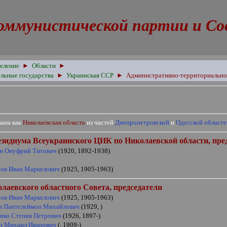
оммунистической партии и Сове
еление
►
Области
►
льные государства
►
Украинская ССР
►
Административно-территориально
вана как
Николаевская область
из частей
Днепропетровской
и
Одесской област
езидиума Всеукраинского ЦИК
по
Николаевской области, пре
н Онуфрий Титович
(1920, 1892-1938)
ов Иван Маркелович
(1925, 1905-1963)
олаевского
областного Совета, председатели
ов Иван Маркелович
(1925, 1905-1963)
в Пантелеймон Михайлович
(1929, )
нко Степан Петрович
(1926, 1897-)
п Михаил Иванович
(, 1909-)