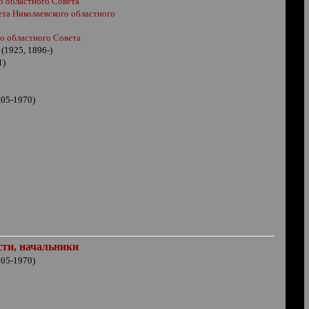
го
областного Совета
ета
Николаевского
областного
го
областного Совета
(1925, 1896-)
1)
905-1970)
сти, начальники
905-1970)