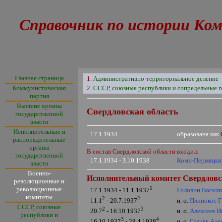
Справочник по истории Ком
Главная страница
1.
Административно-территориальное деление
Коммунистическая
2.
СССР, союзные республики и сопредельные г
партия
Высшие органы
Свердловская область
государственной
власти
Исполнительные и
17.1.1934
образована как
распорядительные
органы
В состав Свердловской области входил:
государственной
17.1.1934 - 3.10.1938
Коми-Пермяцки
власти
Военно-
Исполнительный комитет Свердловск
революционные и
1
революционные
Головин Васил
17.1.1934 - 11.1.1937
комитеты
2
2
и. о.
Плинокос Г
11.1
- 20.7.1937
СССР, союзные
2
3
и. о.
Алексеев И
20.7
- 16.10.1937
республики и
3
4
и. о.
Грачёв Але
16.10.1937
- 28.4.1938