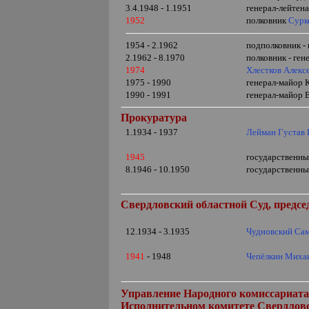
3.4.1948 - 1.1951
генерал-лейтен
1952
полковник
Сурк
1954 - 2.1962
подполковник -
2.1962 - 8.1970
полковник - ге
1974
Хлестков Алекс
1975 - 1990
генерал-майор 
1990 - 1991
генерал-майор 
Прокуратура
1.1934 - 1937
Лейман Густав
1945
государственн
8.1946 - 10.1950
государственн
Свердловский областной Суд, предсе
12.1934 - 3.1935
Чудновский Сам
1941
- 1948
Чепёлкин Миха
Управление Народного комиссариат
Исполнительном комитете Свердловс