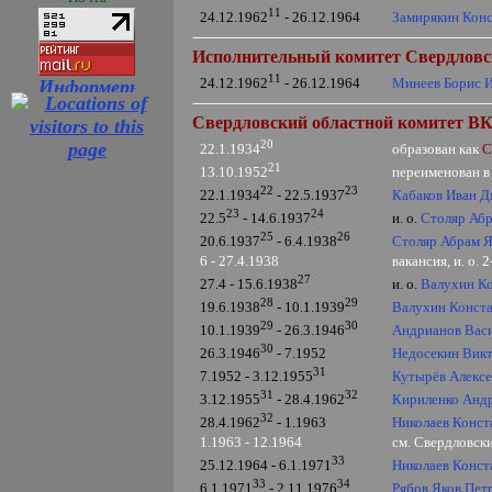
11
Замирякин Кон
24.12.1962
- 26.12.1964
Исполнительный комитет Свердловско
11
Минеев Борис 
24.12.1962
- 26.12.1964
Свердловский областной комитет ВКП
20
образован как
С
22.1.1934
21
переименован 
13.10.1952
22
23
Кабаков Иван 
22.1.1934
- 22.5.1937
23
24
и. о.
Столяр Абр
22.5
- 14.6
.1937
25
26
Столяр Абрам Я
20.6
.1937
- 6.4.1938
6 - 27.4.1938
вакансия, и. о.
27
и. о.
Валухин К
27.4 - 15.6.1938
28
29
Валухин Конст
19.6.1938
- 10.1.1939
29
30
Андрианов Вас
10.1.1939
- 26.3.1946
30
Недосекин Вик
26.3.1946
- 7.1952
31
Кутырёв Алекс
7.1952 - 3.12.1955
31
32
Кириленко Анд
3.12.1955
- 28.4.1962
32
Николаев Конст
28.4.1962
- 1.1963
1.1963 - 12.1964
см. Свердловск
33
Николаев Конст
25.12.1964 - 6.1.1971
33
34
Рябов Яков Пет
6.1.1971
- 2.11.1976