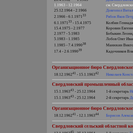
1.1963 - 12.1964
см. Свердловск
25.12.1964 - 2.1966
Довгопол Вита
33
Рябов Яков Пет
2.1966 - 6.1.1971
33
Колбин Геннади
6.1.1971
- 15.4.1975
15.4.1975 - 2.1977
Коровин Евгени
2.1977 - 5.1983
Бобыкин Леонид
5.1983 - 1.1985
Лобов Олег Ива
38
Манюхин Викто
1.1985 - 7.4.1990
39
Кадочников Вла
17.4 - 2.6.1990
Организационное бюро Свердловско
41
42
Николаев Конст
18.12.1962
- 15.1.1963
Свердловский промышленный облас
43
1-й секретарь
Н
15.1.1963
- 25.12.1964
43
2-й секретарь
Д
15.1.1963
- 25.12.1964
Организационное бюро Свердловского
41
44
Борисов Алекса
18.12.1962
- 12.1.1963
Свердловский сельский областной к
45