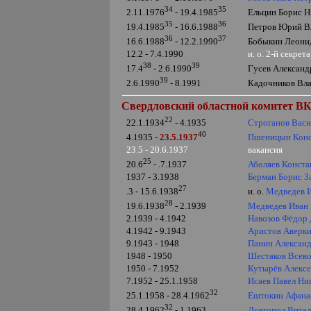
34
35
Ельцин Борис Н
2.11.1976
- 19.4.1985
35
36
Петров Юрий Вл
19.4.1985
- 16.6.1988
36
37
Бобыкин Леонид
16.6.1988
- 12.2.1990
12.2 - 7.4.1990
и. о. 2-й секре
38
39
Гусев Александ
17.4
- 2.6.1990
39
Кадочников Вла
2.6.1990
- 8.1991
Свердловский областной комитет ВКП
22
Строганов Вас
22.1.1934
- 4.1935
40
Пшеницын Конс
4.1935 -
23.5.1937
23.5 - 20.6.1937
вакансия
25
Аболяев Конста
20.6
- .7.1937
1937 - 3.1938
Берман Борис З
27
и. о.
Медведев 
.3 - 15.6.1938
28
Медведев Иван
19.6.1938
- 2.1939
2.1939 - 4.1942
Навозов Фёдор
4.1942 - 9.1943
Аристов Аверк
9.1943 - 1948
Панин Алексан
1948 - 1950
Шестаков Всев
1950 - 7.1952
Кутырёв Алекс
7.1952 - 25.1.1958
Исаев Павел Ни
32
Ештокин Афана
25.1.1958
- 28.4.1962
32
Довгопол Вита
28.4.1962
- 1.1963