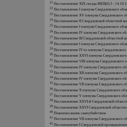
21
Постановление
XIX
съезда ВКП(б) 5 - 14.10.
22
Постановление
I
пленума Свердловского обла
23
Постановление
XV
пленума Свердловского о
24
Постановление
II
Свердловской областной ко
25
Постановление
I
пленума Свердловского обла
26
Постановление
IV
пленума Свердловского об
27
Постановление
III
Свердловской областной ко
28
Постановление
I
пленума Свердловского обла
29
Постановление
IV
-го пленума Свердловского
30
Постановление
XXVI
пленума Свердловского
31
Постановление
VIII
пленума Свердловского 
32
Постановление
IV
пленума Свердловского об
33
Постановление
XII
пленума Свердловского о
34
Постановление
IV
пленума Свердловского об
35
Постановление
VII
пленума Свердловского о
36
Постановление
X
пленума Свердловского об
37
Постановление
V
пленума Свердловского об
38
Постановление
XXVI
-й Свердловской област
39
Постановление
XXVI
Свердловской областно
40
Покончил жизнь самоубийством
41
Постановление
VII
пленума Свердловского о
42
Постановление
I
Свердловской промышленно