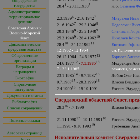
сопредельные
4
5
государства
и. о.
Семёнов Ф
28.4
- 23.11.1938
Административно-
территориальное
6
7
Митраков Иван
2.3.1939
- 21.6.1942
деление
7
8
Недосекин Вик
21.6.1942
- 29.3.1946
Советская Армия и
8
9
Ситников Геор
29.3.1946
- 25.2.1949
Военно-Морской
9
10
Флот
Николаев Конст
25.2.1949
- 28.4.1962
10
11
Дипломатические
Ештокин Афана
28.4
- 24.12.1962
представительства
12.1962 - 12.1964
см. Исполнител
Общественные
12
Борисов Алекса
26.12.1964 - 24.6.1977
организации
12
13
Мехренцев Анат
24.6.1977
-
7.1.1985
Награды и
7 - 23.1.1985
вакансия, заме
награждения
14
15
Лобов Олег Ива
23.1.1985
- 9.7.1987
Биографии
15
16
Власов Владими
9.7.1987
- 28.3.1990
Справочные
16
Россель Эдуард
2.4.1990
- 19.1
0
.1991
материалы
Документы и статьи
Свердловский областной Совет, пред
Библиография
16
Власов Владими
28.3
- .7.1990
Список сокращений
17
18
Россель Эдуард
21.11.1990
- 19.11.1991
Полезные ссылки
19
Гребёнкин Анат
11.1991 - 9.10.1993
Авторская страница
Исполнительный комитет Свердловск
Почта