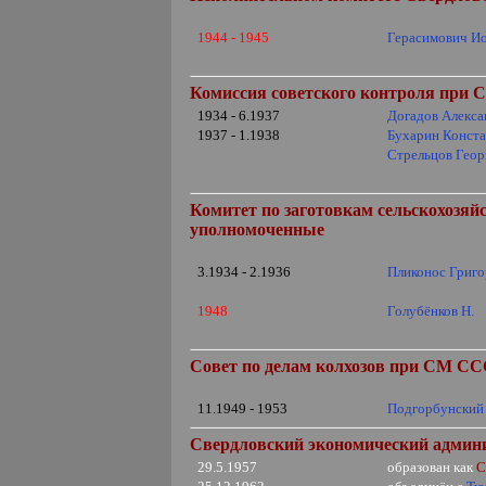
1944 - 1945
Герасимович И
Комиссия советского контроля при
1934 - 6.1937
Догадов Алекса
1937 - 1.1938
Бухарин Конст
Стрельцов Гео
Комитет по заготовкам сельскохозя
уполномоченные
3.1934 - 2.1936
Пликонос Григо
1948
Голубёнков Н.
Совет по делам колхозов при СМ СС
11.1949 - 1953
Подгорбунский
Свердловский экономический админи
29.5.1957
образован как
С