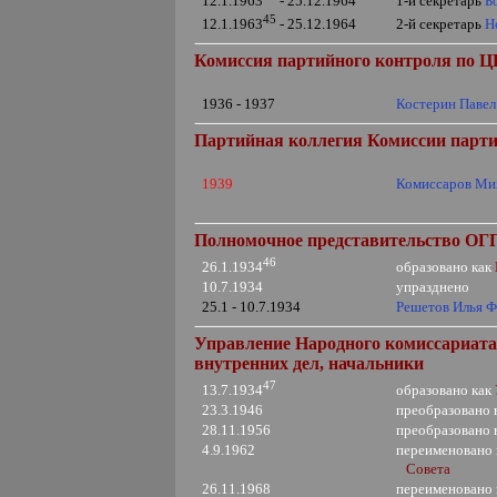
1-й секретарь
Б
12.1.1963
- 25.12.1964
45
2-й секретарь
Н
12.1.1963
- 25.12.1964
Комиссия партийного контроля по Ц
1936 - 1937
Костерин Паве
Партийная коллегия Комиссии парти
1939
Комиссаров Ми
Полномочное представительство О
46
образовано как
26.1.1934
10.7.1934
упразднено
25.1 - 10.7.1934
Решетов Илья 
Управление Народного комиссариата 
внутренних дел, начальники
47
образовано как
13.7.1934
23.3.1946
преобразовано 
28.11.1956
преобразовано 
4.9.1962
переименовано
Совета
26.11.1968
переименовано