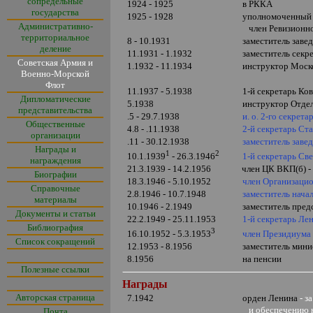
сопредельные
1924 - 1925
в РККА
государства
1925 - 1928
уполномоченный
Административно-
член Ревизионн
территориальное
8 - 10.1931
заместитель зав
деление
11.1931 - 1.1932
заместитель секр
Советская Армия и
1.1932 - 11.1934
инструктор
Моско
Военно-Морской
Флот
11.1937 - 5.1938
1-й секретарь Ко
Дипломатические
5.1938
инструктор Отде
представительства
.5 - 29.7.1938
и. о. 2-го секре
Общественные
4.8 - .11.1938
2-й секретарь Ст
организации
.11 - 30.12.1938
заместитель зав
Награды и
1
2
1-й секретарь Св
10.1.1939
- 26.3.1946
награждения
21.3.1939 - 14.2.1956
член ЦК ВКП(б) 
Биографии
18.3.1946 - 5.10.1952
член Организаци
Справочные
2.8.1946 -
10.7.1948
заместитель нача
материалы
10.1946
-
2.
1949
заместитель пред
Документы и статьи
22.2.1949 - 25.
11.
1953
1-й секретарь Ле
Библиография
3
член Президиум
16.10.1952 - 5.3.1953
Список сокращений
12.1953 - 8.1956
заместитель мини
8.1956
на пенсии
Полезные ссылки
Награды
Авторская страница
7.1942
орден Ленина
- з
и обеспечению 
Почта