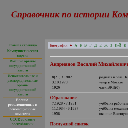
Справочник по истории Ком
Главная страница
Биографии
►
А
Б
В
Г
Д
Е
Ж
З
И-Й
К
Коммунистическая
партия
Высшие органы
Андрианов Василий Михайлови
государственной
власти
Исполнительные и
8(21).3.1902
родился в селе П
распорядительные
3.10.1978
умер в Москве
органы
1926
член ВКП(б)
государственной
власти
Образование
Военно-
7.1928 - 7.1931
учёба на рабочем
революционные и
11.1934 - 9.1937
учёба на механик
революционные
комитеты
1958
окончил Высшую
СССР, союзные
Послужной список
республики и