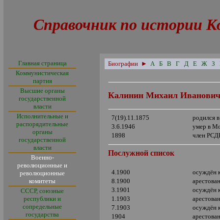
Справочник по истории К
Главная страница
Биографии
►
А
Б
В
Г
Д
Е
Ж
З
Коммунистическая
партия
Высшие органы
Калинин Михаил Иванови
государственной
власти
Исполнительные и
7(19).11.1875
родился в
распорядительные
3.6.1946
умер в М
органы
1898
член РСД
государственной
власти
Послужной список
Военно-
революционные и
4.1900
осуждён 
революционные
комитеты
8.1900
арестова
3.1901
осуждён 
СССР, союзные
республики и
1.1903
арестова
сопредельные
7.1903
осуждён 
государства
1904
арестова