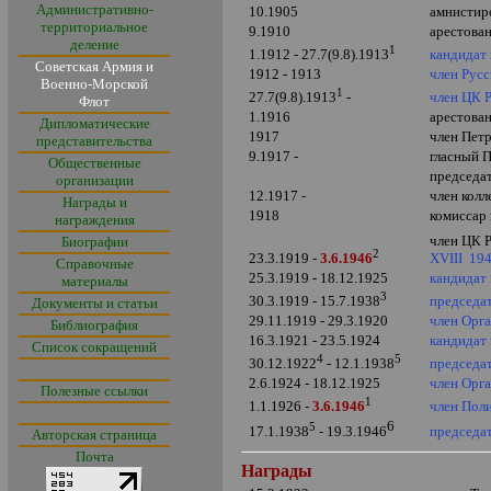
Административно-
10.1905
амнистир
территориальное
9.1910
арестова
деление
1
кандидат
1.1912 - 27.7(9.8).1913
Советская Армия и
1912 - 1913
член Рус
Военно-Морской
1
член ЦК 
27.7(9.8).1913
-
Флот
1.1916
арестован
Дипломатические
1917
член Пет
представительства
9.1917 -
гласный 
Общественные
председа
организации
12.1917 -
член кол
Награды и
1918
комиссар
награждения
член ЦК 
Биографии
2
23.3.1919 -
3.6.1946
XVIII
194
Справочные
25.3.1919 - 18.12.1925
кандидат
материалы
3
председа
30.3.1919 - 15.7.1938
Документы и статьи
29.11.1919 - 29.3.1920
член Орг
Библиография
16.3.1921 - 23.5.1924
кандидат
Список сокращений
4
5
председа
30.12.1922
- 12.1.1938
2.6.1924 - 18.12.1925
член Орг
Полезные ссылки
1
член Пол
1.1.1926 -
3.6.1946
6
5
председа
17.1.1938
- 19.3.1946
Авторская страница
Почта
Награды