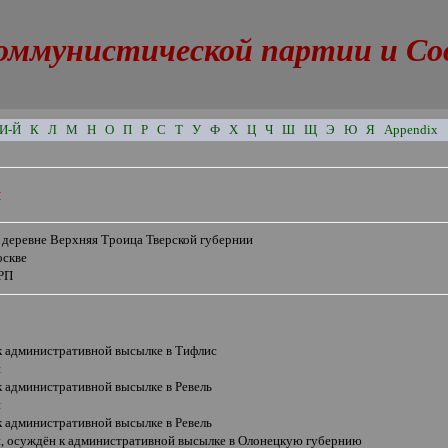
оммунистической партии и Сове
И-Й
К
Л
М
Н
О
П
Р
С
Т
У
Ф
Х
Ц
Ч
Ш
Щ
Э
Ю
Я
Appendix
ч
 деревне Верхняя Троица Тверской губернии
оскве
РП
к административной высылке в Тифлис
н
к административной высылке в Ревель
н
к административной высылке в Ревель
н, осуждён к административной высылке в Олонецкую губернию