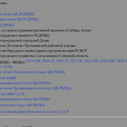
ован
н
 в члены ЦК РСДРП(б)
ского бюро ЦК РСДРП(б)
РСДРП(б)
, осуждён к административной высылке в Сибирь, бежал
роградского комитета РСДРП(б)
Петроградской городской Думы
тель Лесновско-Удельнинской районной управы
легии Народного комиссариата продовольствия РСФСР
 городского хозяйства Союза коммун Северной области
1919-VIII
1920-IX
1921-X
1922-XI
1923-XII
1924-XIII
1925-
РКП(б) - ВКП(б)
1-XVIII
 в члены Политического бюро ЦК РКП(б)
тель ВЦИК
анизационного бюро ЦК РКП(б)
 в члены Организационного бюро ЦК РКП(б)
тель ЦИК СССР
анизационного бюро ЦК РКП(б)
итического бюро ЦК ВКП(б)
тель Президиума Верховного Совета СССР