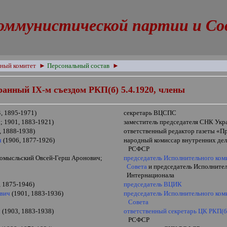
оммунистической партии и Сове
ный комитет
►
Персональный состав
►
бранный
IX
-м съездом РКП(б) 5.4.1920, члены
, 1895-1971)
секретарь ВЦСПС
; 1901, 1883-1921)
заместитель председателя СНК Ук
, 1888-1938)
ответственный редактор газеты «П
ч
(1906, 1877-1926)
народный комиссар внутренних дел
РСФСР
омысльский Овсей-Герш Аронович;
председатель Исполнительного ком
Совета
и председатель Исполните
Интернационала
, 1875-1946)
председатель ВЦИК
ович
(1901, 1883-1936)
председатель Исполнительного ком
Совета
ч
(1903, 1883-1938)
ответственный секретарь ЦК РКП(б
РСФСР