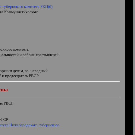
о губернского комитета РКП(б)
та Коммунистического
онного комитета
нальностей и рабоче-крестьянской
орским делам, вр. народный
 и председатель РВСР
лены
ия РВСР
РСФСР
итета Нижегородского губернского