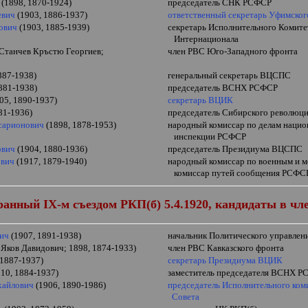
(1898, 1870-1924)
председатель СНК РСФСР
евич
(1903, 1886-1937)
ответственный секретарь Уфимског
дович
(1903, 1885-1939)
секретарь
Исполнительного Комите
Интернационала
Станчев Кръстю Георгиев;
член РВС Юго-Западного фронта
887-1938)
генеральный секретарь ВЦСПС
881-1938)
председатель ВСНХ РСФСР
05, 1890-1937)
секретарь ВЦИК
81-1936)
председатель Сибирского революци
сарионович
(1898, 1878-1953)
народный комиссар по делам нацио
инспекции РСФСР
ович
(1904, 1880-1936)
председатель Президиума ВЦСПС
ович
(1917, 1879-1940)
народный комиссар по военным и м
комиссар
путей сообщения РСФСР
бранный
IX
-м съездом РКП(б) 5.4.1920, кандидаты в ч
вич
(1907, 1891-1938)
начальник Политического управлен
Яков Давидович; 1898, 1874-1933)
член РВС Кавказского фронта
 1887-1937)
секретарь Президиума ВЦИК
10, 1884-1937)
заместитель председателя ВСНХ 
хайлович
(1906, 1890-1986)
председатель Исполнительного ком
Совета