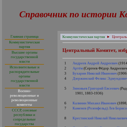
Справочник по истории К
Главная страница
Коммунистическая партия
►
Централь
Коммунистическая
партия
Центральный Комитет, из
Высшие органы
государственной
власти
1
Андреев Андрей Андреевич
(1914
Исполнительные и
2
Артём
(Сергеев Фёдор Андреевич
распорядительные
3
Бухарин Николай Иванович
(1906
органы
4
Дзержинский Феликс Эдмундови
государственной
власти
5
Зиновьев Григорий Евсеевич
(Рад
Военно-
1901, 1883-1936)
революционные и
революционные
6
Калинин Михаил Иванович
(1898
комитеты
7
Каменев (Розенфельд) Лев Борис
СССР, союзные
республики и
8
Крестинский Николай Николаеви
сопредельные
государства