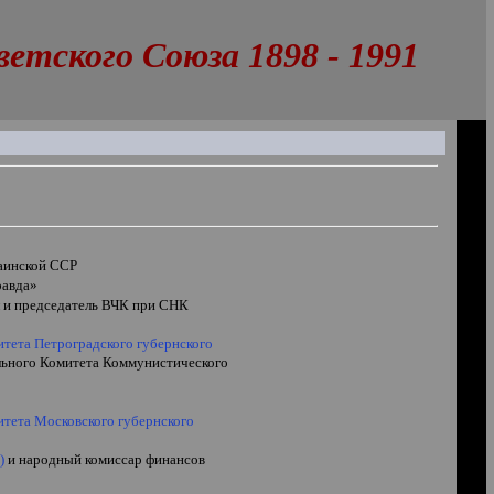
тского Союза 1898 - 1991
раинской ССР
равда»
 и председатель ВЧК при СНК
итета Петроградского губернского
льного Комитета Коммунистического
итета Московского губернского
)
и народный комиссар финансов