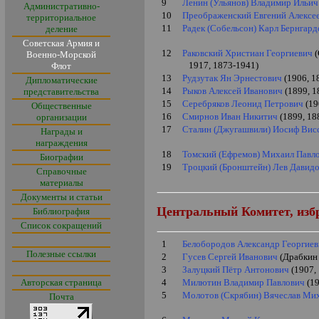
9
Ленин (Ульянов) Владимир Ильич
Административно-
10
Преображенский Евгений Алексе
территориальное
11
Радек (Собельсон) Карл Бернгар
деление
Советская Армия и
12
Раковский Христиан Георгиевич
(
Военно-Морской
1917, 1873-1941)
Флот
13
Рудзутак Ян Эрнестович
(1906, 1
Дипломатические
14
Рыков Алексей Иванович
(1899, 1
представительства
15
Серебряков Леонид Петрович
(19
Общественные
16
Смирнов Иван Никитич
(1899, 18
организации
17
Сталин (Джугашвили) Иосиф Вис
Награды и
награждения
18
Томский (Ефремов) Михаил Павл
Биографии
19
Троцкий (Бронштейн) Лев Давид
Справочные
материалы
Документы и статьи
Центральный Комитет, из
Библиография
Список сокращений
1
Белобородов Александр Георгие
Полезные ссылки
2
Гусев Сергей Иванович
(Драбкин 
3
Залуцкий Пётр Антонович
(1907,
Авторская страница
4
Милютин Владимир Павлович
(19
5
Молотов (Скрябин) Вячеслав Ми
Почта