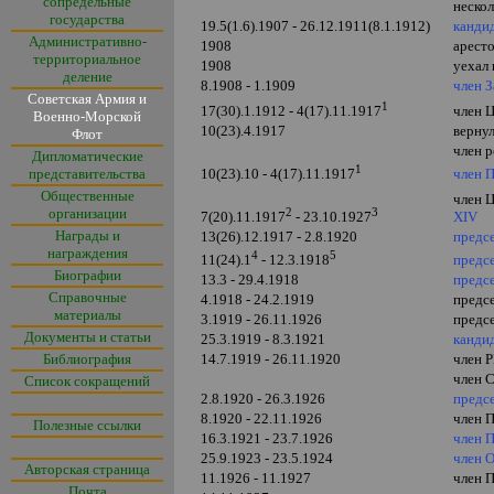
сопредельные
нескол
государства
19.5(1.6).1907 - 26.12.1911(8.1.1912)
канди
Административно-
1908
арест
территориальное
1908
уехал
деление
8.1908 - 1.1909
член 
Советская Армия и
1
17(30).1.1912 -
4(17).11
.1917
член 
Военно-Морской
10(23).4.1917
верну
Флот
член 
Дипломатические
1
представительства
член 
10(23).10 - 4(17).11.1917
Общественные
член 
организации
2
3
7(20).11.1917
- 23.10.1927
XIV
Награды и
13(26).12.1917 - 2.8.1920
предс
награждения
4
5
предс
11(24).1
- 12.3.1918
Биографии
13.3 - 29.4.1918
предс
Справочные
4.1918 - 24.2.1919
предс
материалы
3.1919 - 26.11.1926
предс
Документы и статьи
25.3.1919 - 8.3.1921
канди
Библиография
14.7.1919 - 26.11.1920
член 
член 
Список сокращений
2.8.1920 - 26.3.1926
предс
8.1920 - 22.11.1926
член 
Полезные ссылки
16.3.1921 - 23.7.1926
член 
25.9.1923 - 23.5.1924
член 
Авторская страница
11.1926 - 11.1927
член 
Почта