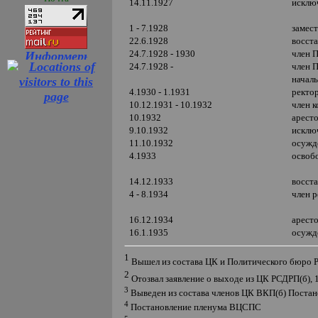
14.11.1927
исклю
1 - 7.1928
замес
22.6.1928
восст
24.7.1928 - 1930
член 
24.7.1928 -
член 
начал
4.1930 - 1.1931
ректор
10.12.1931 - 10.1932
член 
10.1932
арест
9.10.1932
исклю
11.10.1932
осуждё
4.1933
освоб
14.12.1933
восст
4 - 8.1934
член 
16.12.1934
арест
16.1.1935
осужд
1
Вышел из состава ЦК и Политического бюро Р
2
Отозвал заявление о выходе из ЦК РСДРП(б), 
3
Выведен из состава членов ЦК ВКП(б) Постан
4
Постановление пленума ВЦСПС