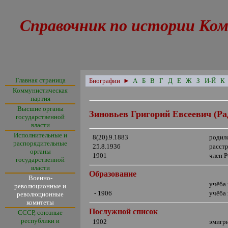
Справочник по истории Ком
Главная страница
Биографии
►
А
Б
В
Г
Д
Е
Ж
З
И-Й
К
Коммунистическая
партия
Высшие органы
Зиновьев Григорий Евсеевич (Р
государственной
власти
Исполнительные и
8(20).9.1883
родил
распорядительные
25.8.1936
расст
органы
1901
член 
государственной
власти
Образование
Военно-
учёба 
революционные и
- 1906
учёба 
революционные
комитеты
Послужной список
СССР, союзные
республики и
1902
эмигр