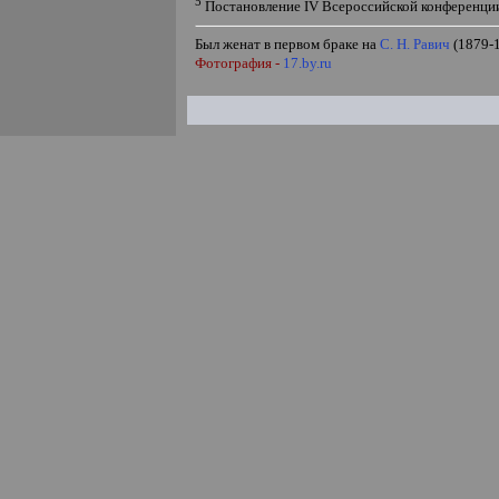
5
Постановление
IV
Всероссийской конференции
Был женат в первом браке на
С. Н. Равич
(1879-1
Фотография -
17.by.ru