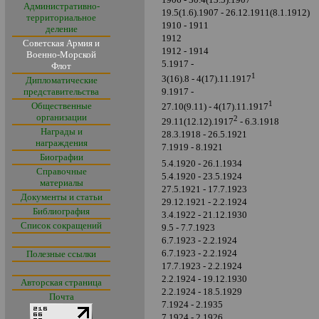
Административно-
19.5(1.6).1907 - 26.12.1911(8.1.1912)
территориальное
1910 - 1911
деление
1912
Советская Армия и
1912 - 1914
Военно-Морской
5.1917 -
Флот
1
3(16).8 - 4(17).11.1917
Дипломатические
представительства
9.1917 -
1
Общественные
27.10(9.11) - 4(17).11.1917
организации
2
29.11(12.12).1917
- 6.3.1918
Награды и
28.3.1918 - 26.5.1921
награждения
7.1919 - 8.1921
Биографии
5.4.1920 - 26.1.1934
Справочные
5.4.1920 - 23.5.1924
материалы
27.5.1921 - 17.7.1923
Документы и статьи
29.12.1921 - 2.2.1924
Библиография
3.4.1922 - 21.12.1930
Список сокращений
9.5 - 7.7.1923
6.7.1923 - 2.2.1924
6.7.1923 - 2.2.1924
Полезные ссылки
17.7.1923 - 2.2.1924
2.2.1924 - 19.12.1930
Авторская страница
2.2.1924 - 18.5.1929
Почта
7.1924 - 2.1935
7.1924 - 2.1926