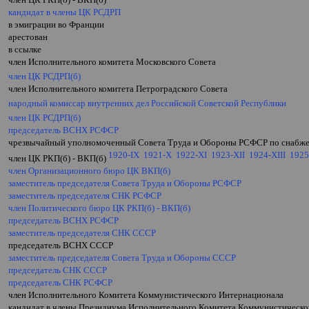
кандидат в члены ЦК РСДРП
в эмиграции во Франции
арестован
в ссылке
член Исполнительного комитета Московского Совета
член ЦК РСДРП(б)
член Исполнительного комитета Петроградского Совета
народный комиссар внутренних дел Российской Советской Республики
член ЦК РСДРП(б)
председатель ВСНХ РСФСР
чрезвычайный уполномоченный Совета Труда и Обороны РСФСР по снаб
1920-IX
1921-X
1922-XI
1923-XII
1924-XIII
1925
член ЦК РКП(б) - ВКП(б)
член Организационного бюро ЦК ВКП(б)
заместитель председателя Совета Труда и Обороны РСФСР
заместитель председателя СНК РСФСР
член Политического бюро ЦК РКП(б) - ВКП(б)
председатель ВСНХ РСФСР
заместитель председателя СНК СССР
председатель ВСНХ СССР
заместитель председателя Совета Труда и Обороны СССР
председатель СНК СССР
председатель СНК РСФСР
член Исполнительного Комитета Коммунистического Интернационала
кандидат в члены Президиума Исполнительного Комитета Коммунистическо