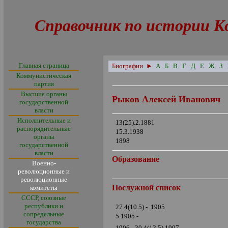
Справочник по истории К
Главная страница
Биографии
►
А
Б
В
Г
Д
Е
Ж
З
Коммунистическая
партия
Высшие органы
Рыков Алексей Иванович
государственной
власти
Исполнительные и
13(25).2.1881
распорядительные
15.3.1938
органы
1898
государственной
власти
Образование
Военно-
революционные и
революционные
Послужной список
комитеты
СССР, союзные
республики и
27.4(10.5) - .1905
сопредельные
5.1905 -
государства
1906 - 30.4(13.5).1907