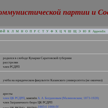
оммунистической партии и Сове
И-Й
К
Л
М
Н
О
П
Р
С
Т
У
Ф
Х
Ц
Ч
Ш
Щ
Э
Ю
Я
Appendix
родился в слободе Кукарки Саратовской губернии
расстрелян
член РСДРП
учёба на юридическом факультете Казанского университета (не окончил)
аресты
член ЦК РСДРП
, заменён
А. А. Богдановым (Малиновским; 1873-1928)
член Заграничного бюро ЦК РСДРП
1905-
I
1906-
IV
член ЦК РКП(б) - ВКП(б)