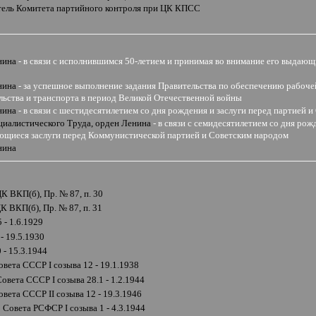
тель Комитета партийного контроля при ЦК КПСС
и
нина
- в связи с исполнившимся 50-летием и принимая во внимание его выдающ
нина
- за успешное выполнение задания Правительства по обеспечению рабоч
ьства и транспорта в период Великой Отечественной войны
нина
- в связи с шестидесятилетием со дня рождения и заслуги перед партией 
циалистического Труда, орден Ленина
- в связи с семидесятилетием со дня ро
щиеся заслуги перед Коммунистической партией и Советским народом
нина
 ВКП(б), Пр. № 87, п. 30
 ВКП(б), Пр. № 87, п. 31
- 1.6.1929
 19.5.1930
- 15.3.1944
овета СССР
I
созыва 12 - 19.1.1938
Совета СССР
I
созыва 28.1 - 1.2.1944
овета СССР
II
созыва 12 - 19.3.1946
о Совета РСФСР
I
созыва 1 - 4.3.1944