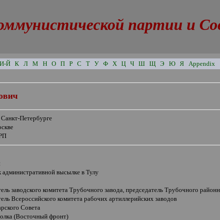
оммунистической партии и Сове
И-Й
К
Л
М
Н
О
П
Р
С
Т
У
Ф
Х
Ц
Ч
Ш
Щ
Э
Ю
Я
Appendix
ович
в Санкт-Петербурге
оскве
РП
н
к административной высылке в Тулу
ель заводского комитета Трубочного завода, председатель Трубочного районн
тель Всероссийского комитета рабочих артиллерийских заводов
арского Совета
полка (Восточный фронт)