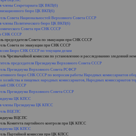
 в члены Секретариата ЦК ВКП(б)
анизационного бюро ЦК ВКП(б)
тель Совета Национальностей Верховного Совета СССР
 в члены Политического бюро ЦК ВКП(б)
номического Совета при СНК СССР
ро СНК СССР
ель председателя Совета по эвакуации при СНК СССР
тель Совета по эвакуации при СНК СССР
иссии Бюро СНК СССР по текущим делам
тель Чрезвычайной комиссии по установлению и расследованию злодеяний нем
ститель председателя Президиума Верховного Совета СССР
тель Президиума Верховного Совета РСФСР
ративного бюро СНК СССР по вопросам работы Народных комиссариатов обор
го хозяйства и пищевых народных комиссариатов, Народных комиссариатов то
ений СНК СССР
тель Президиума Верховного Совета СССР
зидиума ЦК КПСС
 в члены Президиума ЦК КПСС
тель ВЦСПС
зидиума ВЦСПС
тель Комитета партийного контроля при ЦК КПСС
зидиума ЦК КПСС
тель Партийной комиссии при ЦК КПСС