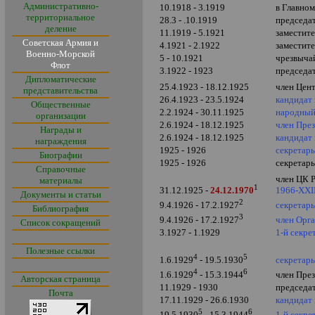
Административно-
10.1918 - 3.1919
в Главно
территориальное
28.3 - .10.1919
председа
деление
11.1919 - 5.1921
заместит
Советская Армия и
4.1921 - 2.1922
заместит
Военно-Морской
5 - 10.1921
чрезвыча
Флот
3.1922 - 1923
председа
Дипломатические
25.4.1923 - 18.12.1925
член Цен
представительства
26.4.1923 - 23.5.1924
кандидат
Общественные
2.2.1924 - 30.11.1925
народный
организации
2.6.1924 - 18.12.1925
член Пре
Награды и
2.6.1924 - 18.12.1925
кандидат
награждения
1925 - 1926
секретарь
Биографии
1925 - 1926
секретар
Справочные
член ЦК 
материалы
1
31.12.1925 -
24.12.1970
1966-XXI
Документы и статьи
2
секретар
9.4.1926 - 17.2.1927
Библиография
3
член Орг
9.4.1926 - 17.2.1927
Список сокращений
3.1927 - 1.1929
1-й секре
Полезные ссылки
4
5
секретар
1.6.1929
- 19.5.1930
4
6
член Пре
1.6.1929
- 15.3.1944
Авторская страница
11.1929 - 1930
председа
Почта
17.11.1929 - 26.6.1930
кандидат
5
6
1-й секр
19.5.1930
- 15.3.1944