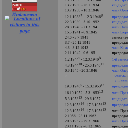
13.7.1930 - 26.1.1934
кандидат
13.7.1930 - 18.3.1946
член Орг
8
7
председа
12.1.1938
- 12.3.1946
22.3.1939 - 5.10.1952
кандидат
28.3.1940 - 21.3.1941
член Эко
15.5.1941 - 6.9.1945
член Бю
24.6 - 3.7.1941
заместит
3.7 - 25.12.1941
председа
4.3 - 8.12.1942
член Ком
2.11.1942 - 9.6.1951
председа
8
9
1-й заме
1.2.1944
- 12.3.1946
10
11
председа
4.3.1944
- 25.6.1946
6.9.1945 - 20.3.1946
член Опе
о
сельско
управл
9
12
председа
19.3.1946
- 15.3.1953
13
член Пре
16.10.1952 - 5.3.1953
13
кандидат
5.3.1953
- 29.6.1957
14
15
председа
12.3.1953
- 17.3.1956
14
15
член Пре
12.3.1953
- 17.3.1956
2.1956 - 23.11.1962
председа
29.6.1957 - 29.3.1966
член Пре
23.11.1962 - 6.12.1965
председа