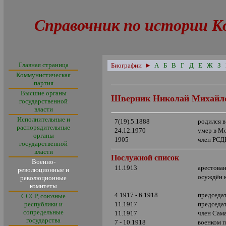
Справочник по истории К
Главная страница
Биографии
►
А
Б
В
Г
Д
Е
Ж
З
Коммунистическая
партия
Высшие органы
Шверник Николай Михайл
государственной
власти
Исполнительные и
7(19).5.1888
родился 
распорядительные
24.12.1970
умер в М
органы
1905
член РСД
государственной
власти
Послужной список
Военно-
11.1913
арестова
революционные и
осуждён 
революционные
комитеты
4.1917 - 6.1918
председат
СССР, союзные
республики и
11.1917
председа
сопредельные
11.1917
член Сам
государства
7 - 10.1918
военком 