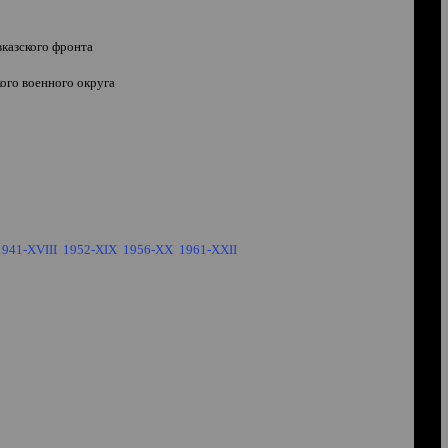
казского фронта
го военного округа
1941-XVIII
1952-XIX
1956-XX
1961-XXII