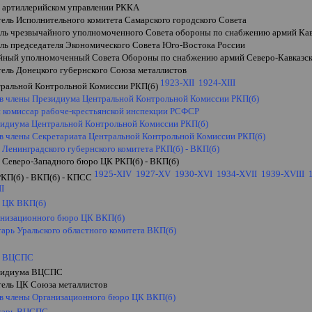
м артиллерийском управлении РККА
тель Исполнительного комитета Самарского городского Совета
ель чрезвычайного уполномоченного Совета обороны по снабжению армий Кав
ель председателя Экономического Совета Юго-Востока России
йный уполномоченный Совета Обороны по снабжению армий Северо-Кавказско
тель Донецкого губернского Союза металлистов
1923-
XII
1924-
XIII
тральной Контрольной Комиссии РКП(б)
 в члены Президиума Центральной Контрольной Комиссии РКП(б)
 комиссар рабоче-крестьянской инспекции РСФСР
зидиума Центральной Контрольной Комиссии РКП(б)
 в члены Секретариата Центральной Контрольной Комиссии РКП(б)
 Ленинградского губернского комитета РКП(б) - ВКП(б)
ь Северо-Западного бюро ЦК РКП(б) - ВКП(б)
1925-XIV
1927-XV
1930-XVI
1934-XVII
1939-XVIII
РКП(б) - ВКП(б) - КПСС
II
ь ЦК ВКП(б)
анизационного бюро ЦК ВКП(б)
тарь Уральского областного комитета ВКП(б)
ь ВЦСПС
зидиума ВЦСПС
тель ЦК Союза металлистов
 в члены Организационного бюро ЦК ВКП(б)
етарь ВЦСПС