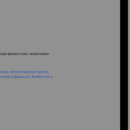
ецко-фашистских захватчиков
оны, военно-морского флота,
рговли и финансов, Комитетов и