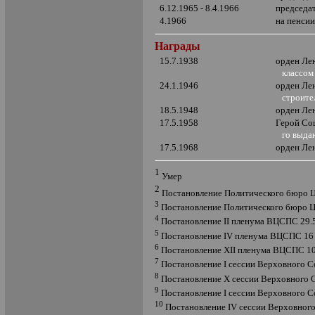
6.12.1965 - 8.4.1966
председа
4.1966
на пенси
Награды
15.7.1938
орден Ле
классом
24.1.1946
орден Ле
строител
18.5.1948
орден Ле
17.5.1958
Герой Со
го выдаю
17.5.1968
орден Ле
1
Умер
2
Постановление Политического бюро ЦК
3
Постановление Политического бюро ЦК
4
Постановление
II
пленума ВЦСПС 29.5 
5
Постановление
IV
пленума ВЦСПС 16 -
6
Постановление
XII
пленума ВЦСПС 10 
7
Постановление
I
сессии Верховного С
8
Постановление
X
сессии Верховного 
9
Постановление
I
сессии Верховного С
10
Постановление
IV
сессии Верховног