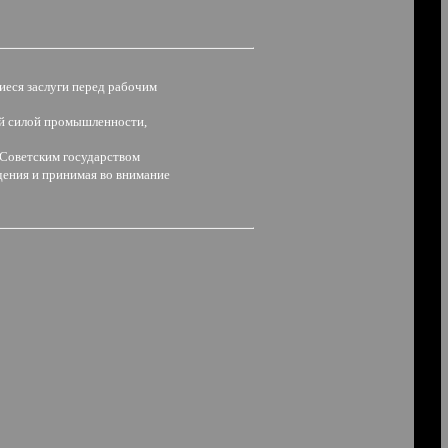
иеся заслуги перед рабочим
ей силой промышленности,
и Советским государством
ждения и принимая во внимание