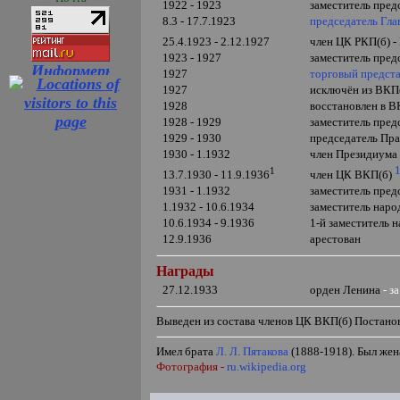
1922 - 1923
заместитель пре
8.3 - 17.7.1923
председатель Гл
25.4.1923 - 2.12.1927
член ЦК РКП(б) 
1923 - 1927
заместитель пре
1927
торговый предст
1927
исключён из ВКП
1928
восстановлен в В
1928 - 1929
заместитель пред
1929 - 1930
председатель Пр
1930 - 1.1932
член Президиум
1
13.7.1930 - 11.9.1936
член ЦК ВКП(б)
1931 - 1.1932
заместитель пре
1.1932 - 10.6.1934
заместитель нар
10.6.1934 - 9.1936
1-й заместитель
12.9.1936
арестован
Награды
27.12.1933
орден Ленина
- 
Выведен из состава членов ЦК ВКП(б) Постано
Имел брата
Л. Л. Пятакова
(1888-1918). Был жена
Фотография -
ru.wikipedia.org