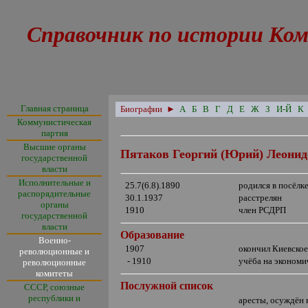
Справочник по истории Ком
Главная страница
Биографии
►
А
Б
В
Г
Д
Е
Ж
З
И-Й
К
Коммунистическая
партия
Высшие органы
Пятаков Георгий (Юрий) Леони
государственной
власти
Исполнительные и
25.7(6.8).1890
родился в посёлк
распорядительные
30.1.1937
расстрелян
органы
1910
член РСДРП
государственной
власти
Образование
Военно-
1907
окончил Киевско
революционные и
- 1910
учёба на экономи
революционные
комитеты
Послужной список
СССР, союзные
республики и
аресты, осуждён