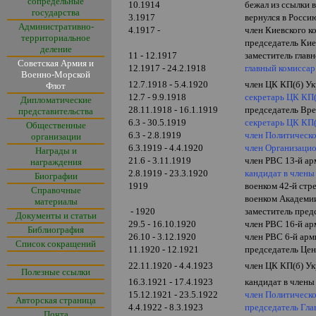
сопредельные
10.1914
бежал из ссылки
государства
3.1917
вернулся в Росси
Административно-
4.1917 -
член Киевского к
территориальное
председатель Кие
деление
11 - 12.1917
заместитель глав
Советская Армия и
12.1917 - 24.2.1918
г
лавный комиссар
Военно-Морской
12.7.1918 - 5.4.1920
член ЦК КП(б) У
Флот
12.7 - 9.9.1918
секретарь ЦК КП
Дипломатические
28.11.1918 -
16
.1.1919
председатель Вр
представительства
6.3 - 30.5.1919
секретарь ЦК КП
Общественные
6.3 - 2.8.1919
член Политическ
организации
6.3.1919 - 4.4.1920
член Организаци
Награды и
21.6 - 3.11.1919
член РВС 13-й а
награждения
2.8.1919 - 23.3.1920
кандидат в член
Биографии
1919
военком 42-й стр
Справочные
военком Академи
материалы
- 1920
заместитель пред
Документы и статьи
29.5 - 16.10.1920
член РВС 16-й ар
Библиография
26.10 - 3.12.1920
член РВС 6-й ар
Список сокращений
11.1920 - 12.1921
председатель Це
22.11.1920 - 4.4.1923
член ЦК КП(б) У
Полезные ссылки
16.3.1921 - 17.4.1923
кандидат в член
15.12.1921 - 23.5.1922
член Политическ
Авторская страница
4.4.1922 - 8.3.1923
председатель Гла
Почта