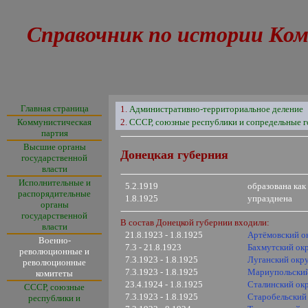
Справочник по истории Ком
Главная страница
1.
Административно-территориальное деление
Коммунистическая
2.
СССР, союзные республики и сопредельные г
партия
Высшие органы
Донецкая губерния
государственной
власти
Исполнительные и
5.2.1919
образована ка
распорядительные
1.8.1925
упразднена
органы
государственной
В состав Донецкой губернии входили:
власти
21.8.1923 - 1.8.1925
Артёмовский о
Военно-
7.3
- 21.8.1923
Бахмутский ок
революционные и
7.3.1923 - 1.8.1925
Луганский окр
революционные
7.3.1923 - 1.8.1925
Мариупольский
комитеты
23.4.1924
- 1.8.1925
Сталинский ок
СССР, союзные
7.3.1923 - 1.8.1925
Старобельский
республики и