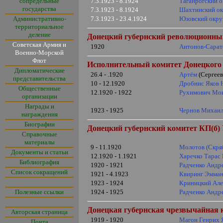
сопредельные
7.3.1923 -
8.1924
Таганрогский о
государства
7.3.1923 -
8.1924
Шахтинский ок
Административно-
7.3.1923 -
23.4.1924
Юзовский окру
территориальное
деление
Донецкий губернский революционный
Советская Армия и
1920
Антонов-Сарат
Военно-Морской
Флот
Исполнительный комитет Донецкого г
Дипломатические
26.4 - .1920
Артём
(Сергеев
представительства
10 - 12.1920
Дробнис Яков 
Общественные
12.1920 - 1922
Рухимович Мо
организации
Награды и
1923 - 1925
Чернов Михаил
награждения
Биографии
Донецкий губернский комитет КП(б)
Справочные
материалы
9 - 11.1920
Молотов (Скря
Документы и статьи
12.1920 - 1.1921
Харечко Тарас
Библиография
1920 - 1921
Радченко Андр
Список сокращений
1921 - 4.1923
Квиринг Эмма
1923 - 1924
Криницкий Але
Полезные ссылки
1924 - 1925
Радченко Андр
Донецкая губернская чрезвычайная к
Авторская страница
1919 - 1920
Магон Генрих 
Почта