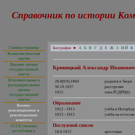
Справочник по истории Ком
Главная страница
Биографии
►
А
Б
В
Г
Д
Е
Ж
З
И-Й
К
Коммунистическая
партия
Высшие органы
Криницкий Александр Иванович
государственной
власти
Исполнительные и
28.8(9.9).1894
родился в Твери
распорядительные
30.10.1937
расстрелян
органы
1915
член РСДРП(б)
государственной
власти
Образование
Военно-
1912 - 1913
учёба в Петербур
революционные и
1913 - 1915
учёба на естеств
революционные
комитеты
Послужной список
СССР, союзные
республики и
18.9.1915
арестован