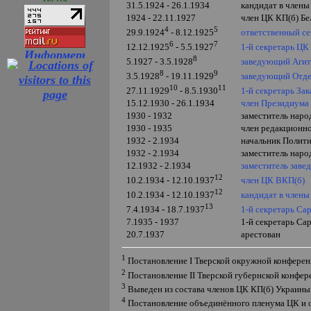
31.5.1924 - 26.1.1934
кандидат в члены
1924 - 22.11.1927
член ЦК КП(б)
Бе
4
5
ответственный с
29.9.1924
- 8.12.1925
6
7
1-й секретарь ЦК
12.12.1925
- 5.5.1927
8
заведующий Агит
5.1927 - 3.5.192
8
8
9
заведующий Отде
3.5.1928
- 19.11.1929
10
11
1-й секретарь За
27.11.1929
- 8.5.1930
15.12.1930 - 26.1.1934
член Президиума
1930 - 1932
заместитель наро
1930 - 1935
член редакционн
1932 - 2.1934
начальник Полит
1932 - 2.1934
заместитель наро
12.1932 - 2.1934
заместитель зав
12
член ЦК ВКП(б)
10.2.1934 - 12.10.1937
12
кандидат в член
10.2.1934 - 12.10.1937
13
1-й секретарь Са
7.4.1934 - 18.7.1937
7.1935 - 1937
1-й секретарь Са
20.7.1937
арестован
1
Постановление
I
Тверской окружной конференц
2
Постановление
II
Тверской губернской конфере
3
Выведен из состава членов ЦК КП(б) Украин
4
Постановление объединённого пленума ЦК и о