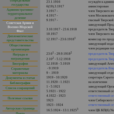
сопредельные
23.1.1916
осуждён к админи
государства
6(19).3.1917
амнистирован
Административно-
3.1917 -
член Тверского к
территориальное
4.1917 -
член Московског
деление
9.1917 -
гласный Тверско
Советская Армия и
заведующий Прод
Военно-Морской
3.10.1917 - 23.6.1918
председатель Тве
Флот
10.1917
член Тверского в
Дипломатические
1
комиссар по про
12.1917 - 23.6.1918
представительства
заведующий изда
Общественные
член редакции га
организации
1
2
председатель Тве
23.6
- 29.9.1918
Награды и
2
награждения
председатель Тве
2.10
- 5.12.1918
Биографии
12.1918 - 5.1919
заведующий Агит
- 9.1919
председатель Вла
Справочные
материалы
9 - .1919
заведующий отдел
1919 - 10.1920
секретарь Сарато
Документы и статьи
11.1920 - 1.1921
на излечении
Библиография
1 - 5.1921
заведующий Орга
Список сокращений
5.1921 - 1922
ответственный се
4.1922 - 1923
ответственный се
Полезные ссылки
1923
член Сибирского
1923 - 1924
ответственный се
Авторская страница
3
член ЦК КП(б) У
16.5.1924 - 13.1.1925
Почта