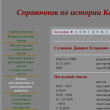
Справочник по истории К
Главная страница
Биографии
►
А
Б
В
Г
Д
Е
Ж
З
Коммунистическая
партия
Высшие органы
С
улимов Даниил Егорович
государственной
власти
Исполнительные и
10(22).12.1890
родился в
распорядительные
27.11.1937
расстрел
органы
1905
член РСД
государственной
власти
Послужной список
Военно-
аресты
революционные и
1915 - 1917
в русской
революционные
комитеты
5.1918 -
член Пре
1918 - 1919
член кол
СССР, союзные
республики и
11 - 12.1918
председа
сопредельные
- 1919
член Сам
государства
5 - 9.1919
заместите