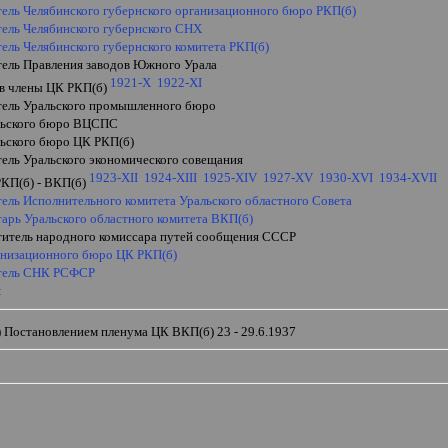
тель Челябинского губернского организационного бюро РКП(б)
тель Челябинского губернского СНХ
ель Челябинского губернского комитета РКП(б)
тель Правления заводов Южного Урала
1921-X
1922-XI
 в члены ЦК РКП(б)
тель Уральского промышленного бюро
льского бюро ВЦСПС
льского бюро ЦК РКП(б)
тель Уральского экономического совещания
1923-XII
1924-XIII
1925-XIV
1927-XV
1930-XVI
1934-XVII
РКП(б) - ВКП(б)
тель Исполнительного комитета Уральского областного Совета
тарь Уральского областного комитета ВКП(б)
ститель народного комиссара путей сообщения СССР
анизационного бюро ЦК РКП(б)
тель СНК РСФСР
н
 Постановлением пленума ЦК ВКП(б) 23 - 29.6.1937