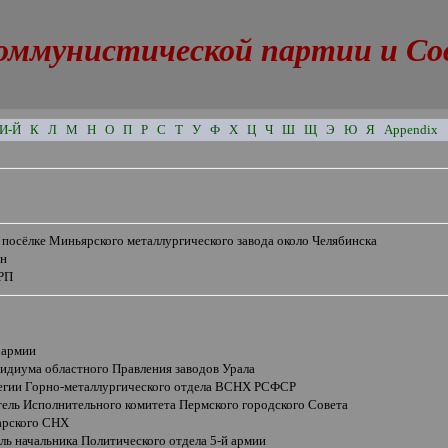
оммунистической партии и Сове
И-Й
К
Л
М
Н
О
П
Р
С
Т
У
Ф
Х
Ц
Ч
Ш
Щ
Э
Ю
Я
Appendix
 посёлке Миньярского металлургического завода около Челябинска
ян
РП
 армии
зидиума областного Правления заводов Урала
легии Горно-металлургического отдела ВСНХ РСФСР
тель Исполнительного комитета Пермского городского Совета
арского СНХ
ль начальника Политического отдела 5-й армии