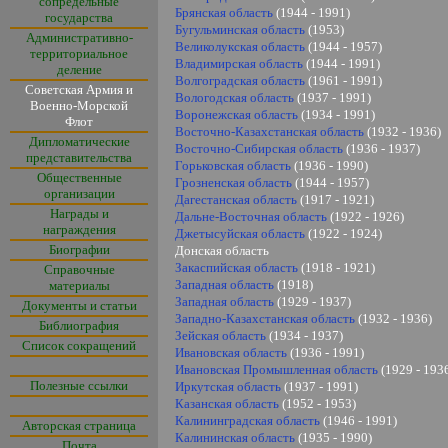
сопредельные
Брянская область
(1944 - 1991)
государства
Бугульминская область
(1953)
Административно-
Великолукская область
(1944 - 1957)
территориальное
Владимирская область
(1944 - 1991)
деление
Волгоградская область
(1961 - 1991)
Советская Армия и
Вологодская область
(1937 - 1991)
Военно-Морской
Воронежская область
(1934 - 1991)
Флот
Восточно-Казахстанская область
(1932 - 1936)
Дипломатические
Восточно-Сибирская область
(1936 - 1937)
представительства
Горьковская область
(1936 - 1990)
Общественные
Грозненская область
(1944 - 1957)
организации
Дагестанская область
(1917 - 1921)
Награды и
Дальне-Восточная область
(1922 - 1926)
награждения
Джетысуйская область
(1922 - 1924)
Биографии
Донская область
Закаспийская область
(1918 - 1921)
Справочные
Западная область
(1918)
материалы
Западная область
(1929 - 1937)
Документы и статьи
Западно-Казахстанская область
(1932 - 1936)
Библиография
Зейская область
(1934 - 1937)
Список сокращений
Ивановская область
(1936 - 1991)
Ивановская Промышленная область
(1929 - 193
Полезные ссылки
Иркутская область
(1937 - 1991)
Казанская область
(1952 - 1953)
Калининградская область
(1946 - 1991)
Авторская страница
Калининская область
(1935 - 1990)
Почта