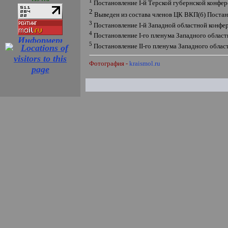
1
Постановление
I
-й Терской губернской конфер
2
Выведен из состава членов ЦК ВКП(б) Постан
3
Постановление
I
-й Западной областной конфер
4
Постановление
I
-го пленума Западного облас
5
Постановление
II
-го пленума Западного облас
Фотография -
kraismol.ru