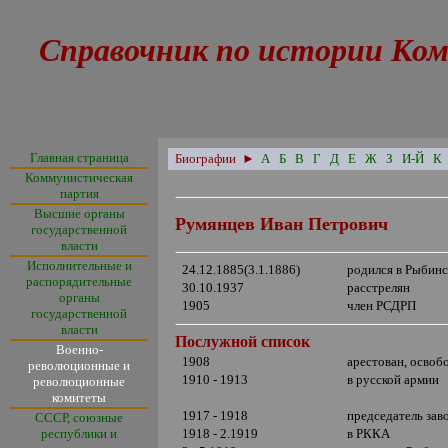
Справочник по истории Ком
Главная страница
Биографии
►
А
Б
В
Г
Д
Е
Ж
З
И-Й
К
Коммунистическая
партия
Высшие органы
Румянцев Иван Петрович
государственной
власти
Исполнительные и
24.12.1885(3.1.1886)
родился в Рыбинс
распорядительные
30.10.1937
расстрелян
органы
1905
член РСДРП
государственной
власти
Послужной список
Военно-
1908
арестован, освоб
революционные и
1910 - 1913
в русской армии
революционные
комитеты
1917 - 1918
председатель зав
СССР, союзные
республики и
1918 - 2.1919
в РККА