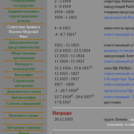
сопредельные
2 - 5.1919
секретарь Рыбинс
государства
5 - 9.1919
заведующий Рыби
Административно-
1919 - 1920
товарищ председа
территориальное
1920 - 1.1921
председатель Исп
деление
Советская Армия и
4 - 6.1921
заместитель пред
Военно-Морской
1
ответственный се
.4 - 8.7.1921
Флот
Дипломатические
1922 - 11.1923
ответственный се
представительства
25.4.1923 - 23.5.1924
кандидат в члены
Общественные
12.1923 - 11.1924
заведующий Агит
организации
11.1924 - 11.1925
ответственный се
Награды и
2
31.5.1924 - 25.6.1937
член ЦК РКП(б) -
награждения
12.1925 - 1927
ответственный се
Биографии
12.1925 - 1927
2-й секретарь Ур
Справочные
1927 - 1929
ответственный се
материалы
3
председатель Ор
.1 - 20.7.1929
Документы и статьи
4
5
ответственный - 
23.7.1929
- 20.6.1937
Библиография
17.6.1937
арестован
Список сокращений
Награды
Полезные ссылки
20.12.1935
орден Ленина
- з
сельскому хозя
Авторская страница
Почта