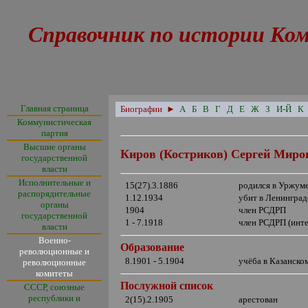
Справочник по истории Ко
Главная страница
Биографии
►
А
Б
В
Г
Д
Е
Ж
З
И-Й
К
Коммунистическая
партия
Высшие органы
Киров (Костриков) Сергей Миро
государственной
власти
Исполнительные и
15(27).3.1886
родился в Уржум
распорядительные
1.12.1934
убит в Ленинград
органы
1904
член РСДРП
государственной
1 - 7.1918
член РСДРП (инт
власти
Военно-
Образование
революционные и
8.1901 - 5.1904
учёба в Казанск
революционные
комитеты
Послужной список
СССР, союзные
республики и
2(15).2.1905
арестован