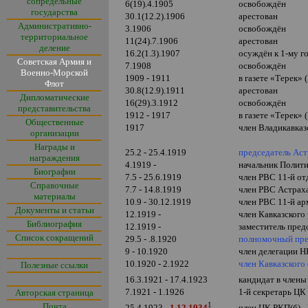
сопредельные
6(19).4.1905
освобождён
государства
30.1(12.2).1906
арестован
Административно-
3.1906
освобождён
территориальное
11(24).7.1906
арестован
деление
16.2(1.3).1907
осуждён к 1-му 
Советская Армия и
7.1908
освобождён
Военно-Морской
1909 - 1911
в газете «Терек» 
Флот
30.8(12.9).1911
арестован
Дипломатические
16(29).3.1912
освобождён
представительства
1912 - 1917
в газете «Терек» 
Общественные
1917
член Владикавказ
организации
Награды и
25.2 - 25.4.1919
председатель Аст
награждения
4.1919 -
начальник Полити
Биографии
7.5 - 25.6.1919
член РВС 11-й от
Справочные
7.7 - 14.8.1919
член РВС Астрах
материалы
10.9 - 30.12.1919
член РВС 11-й а
Документы и статьи
12.1919 -
член Кавказского
Библиография
12.1919 -
заместитель пред
Список сокращений
29.5 - .8.1920
полномочный пре
9 - 10.1920
член делегации 
10.1920 - 2.1922
член Кавказског
Полезные ссылки
16.3.1921 - 17.4.1923
кандидат в член
7.1921 - 1.1926
1-й секретарь ЦК
Авторская страница
1
Почта
25.4.1923 -
1.12.1934
член ЦК РКП(б) -