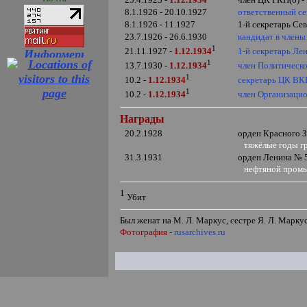
8.1.1926 - 20.10.1927
ответственный
се
8.1.1926 - 11.1927
1-й секретарь С
23.7.1926 - 26.6.1930
кандидат в член
1
1-й секретарь Ле
21.11.1927 -
1.12.1934
1
член Политическ
13.7.1930 -
1.12.1934
1
секретарь ЦК ВК
10.2 -
1.12.1934
1
член Организаци
10.2 -
1.12.1934
Награды
20.2.1928
орден Красного 
тяжёлые годы г
31.3.1931
орден Ленина № 
нефтяной промы
1
Убит
Был женат на М. Л. Маркус, сестре Я. Л. Маркус
Фотография -
rusarchives.ru