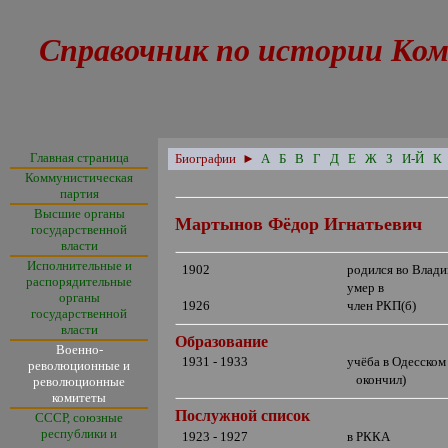
Справочник по истории Ком
Главная страница
Биографии
►
А
Б
В
Г
Д
Е
Ж
З
И-Й
К
Коммунистическая
партия
Высшие органы
Мартынов Фёдор Игнатьевич
государственной
власти
Исполнительные и
1902
родился во Влади
распорядительные
умер в
органы
1926
член РКП(б)
государственной
власти
Образование
Военно-
1931 - 1933
учёба в Одесском
революционные и
окончил)
революционные
комитеты
Послужной список
СССР, союзные
республики и
1923 - 1927
в РККА