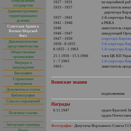
сопредельные
1927 - 1931
на партийной раб
государства
1933 - 1937
заместитель нача
Административно-
директора Карл
территориальное
1937 - 1941
2-й секретарь Ки
деление
1941 - 1946
в РККА
Советская Армия и
1946
заместитель секр
Военно-Морской
1946 - 1947
заведующий Орга
Флот
1947 - 1950
секретарь Кирово
Дипломатические
1950 - 8.1955
2-й секретарь Ки
представительства
8.1955 - 1.1963
1-й секретарь Ки
Общественные
21.1.1956 - 15.3.1966
член ЦК КП Укр
организации
1 - 7.1963
1-й секретарь Ки
Награды и
1963 -
заместитель пред
награждения
Биографии
Справочные
Воинские звания
материалы
Документы и статьи
подполковник
Библиография
Список сокращений
Награды
6.11.1947
орден Красной З
Полезные ссылки
орден Отечеств
Авторская страница
Фотография -
Депутаты Верховного Совета С
Почта