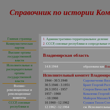
Справочник по истории Ком
Главная страница
1.
Административно-территориальное деление
Коммунистическая
2.
СССР, союзные республики и сопредельные г
партия
Высшие органы
Владимирская область
государственной
власти
Исполнительные и
14.8.1944
образована как
Вла
распорядительные
органы
Исполнительный комитет Владимирск
государственной
1944 - 30.5.1946
Сыроватченко Вас
власти
30.5.1946 - 3.1951
Брант Георгий Рос
Военно-
26.3.1951 - 1957
Споров Вячеслав 
революционные и
революционные
1957 - 1960
Коваленко Георги
комитеты
- 10.1960
Майоров Михаил 
СССР, союзные
10.1960 - 12.1962
Сушков Тихон Сте
республики и
12.1962 - 12.1964
см. Исполнительны