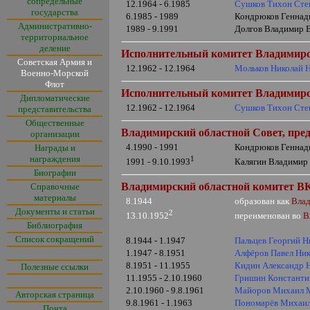
сопредельные
12.1964 - 6.1985
Сушков Тихон Сте
государства
6.1985 - 1989
Кондрюков Геннади
Административно-
1989 - 9.1991
Долгов Владимир В
территориальное
деление
Исполнительный комитет Владимирск
Советская Армия и
12.1962 - 12.1964
Мольков Николай 
Военно-Морской
Флот
Исполнительный комитет Владимирско
Дипломатические
12.1962 - 12.1964
Сушков Тихон Сте
представительства
Общественные
Владимирский областной Совет, пред
организации
4.1990 - 1991
Кондрюков Геннади
Награды и
награждения
1
Калягин Владимир 
1991 - 9.10.1993
Биографии
Владимирский областной комитет ВКП
Справочные
материалы
8.1944
образован как
Влад
Документы и статьи
2
переименован во
В
13.10.1952
Библиография
Список сокращений
8.1944 - 1.1947
Пальцев Георгий Н
1.1947 - 8.1951
Алфёров Павел Ни
8.1951 - 11.1955
Кидин Александр 
Полезные ссылки
11.1955 - 2.10.1960
Гришин Константи
2.10.1960 - 9.8.1961
Майоров Михаил 
Авторская страница
9.8.1961 - 1.1963
Пономарёв Михаил
Почта