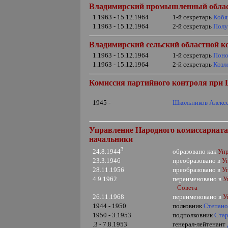
Владимирский промышленный облас
1.1963 - 15.12.1964
1-й секретарь
Кобя
1.1963 - 15.12.1964
2-й секретарь
Полу
Владимирский сельский областной к
1.1963 - 15.12.1964
1-й секретарь
Поно
1.1963 - 15.12.1964
2-й секретарь
Козл
Комиссия партийного контроля при
1945 -
Школьников Алекс
Управление Народного комиссариата 
начальники
3
образовано как
Упр
24.8.194
4
23.3.1946
преобразовано в
У
28.11.1956
преобразовано в
У
4.9.1962
переименовано в
У
Совета
26.11.1968
переименовано в
У
1944 - 1950
полковник
Степано
1950 - 3.1953
подполковник
Стар
.3 - 7.8.1953
генерал-лейтенант