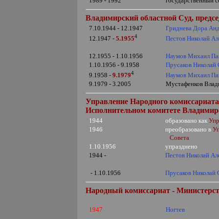
1989 - 1992
государственный 
Владимирский областной Суд, предс
7.10.1944 - 12.1947
Гриднева Дора Ан
4
Пестов Николай А
12.1947 -
5.1955
12.1955 - 1.10.1956
Наумов Михаил Па
1.10.1956 - 9.1958
Прусаков Николай
4
Наумов Михаил Па
9.1958 -
9.1979
9.1979 - 3.2005
Мустафенков Вла
Управление Народного комиссариат
Исполнительном комитете Владимирс
1944
образовано как
Упр
1946
преобразовано в
У
Совета
1.10.1956
упразднено
1944 -
Пестов Николай Ал
- 1.10.1956
Прусаков Николай 
Народный комиссариат - Министерс
1947
Ногтев