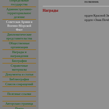
сопредельные
полковник
государства
Административно-
Награды
территориальное
орден Красной З
деление
орден
«
Знак Поч
Советская Армия и
Военно-Морской
Флот
Дипломатические
представительства
Общественные
организации
Награды и
награждения
Биографии
Справочные
материалы
Документы и статьи
Библиография
Список сокращений
Полезные ссылки
Авторская страница
Почта