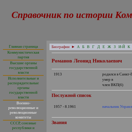
Справочник по истории Ком
Главная страница
Биографии
►
А
Б
В
Г
Д
Е
Ж
З
И-Й
К
Коммунистическая
партия
Романов Леонид Николаевич
Высшие органы
государственной
власти
1913
родился в Санкт-
Исполнительные и
умер в
распорядительные
член ВКП(б)
органы
государственной
Послужной список
власти
Военно-
1957 - 8.1961
начальник Управл
революционные и
революционные
комитеты
Звания
СССР, союзные
республики и