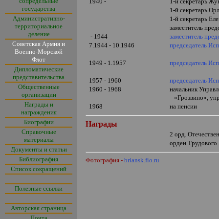
сопредельные
1940 -
1-й секретарь Жу
государства
1-й секретарь Ор
Административно-
1-й секретарь Ел
территориальное
заместитель пред
деление
- 1944
заместитель пред
Советская Армия и
7.1944 - 10.1946
председатель Исп
Военно-Морской
Флот
1949 - 1.1957
председатель Исп
Дипломатические
представительства
1957 - 1960
председатель Исп
Общественные
1960 - 1968
начальник Управ
организации
«
Грозвино
»
, у
Награды и
1968
на пенсии
награждения
Биографии
Награды
Справочные
2 орд. Отечеств
материалы
орден Трудового
Документы и статьи
Библиография
Фотография -
briansk.fio.ru
Список сокращений
Полезные ссылки
Авторская страница
Почта