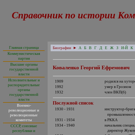
Справочник по истории Ком
Главная страница
Биографии
►
А
Б
В
Г
Д
Е
Ж
З
И-Й
К
Коммунистическая
партия
Высшие органы
Коваленко Георгий Ефремович
государственной
власти
Исполнительные и
1909
родился на хутор
распорядительные
1992
умер в Грозном
органы
1932
член ВКП(б)
государственной
власти
Послужной список
Военно-
1930 - 1931
инструктор-бриг
революционные и
промышленност
революционные
комитеты
1931 - 1934
в РККА
1934 - 1940
начальник специа
СССР, союзные
директор Жуковс
республики и