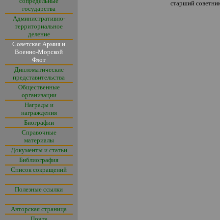
сопредельные
старший советни
государства
Административно-
территориальное
деление
Советская Армия и
Военно-Морской
Флот
Дипломатические
представительства
Общественные
организации
Награды и
награждения
Биографии
Справочные
материалы
Документы и статьи
Библиография
Список сокращений
Полезные ссылки
Авторская страница
Почта