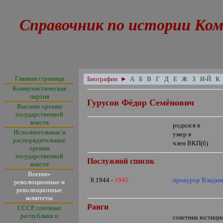
Справочник по истории Ком
Главная страница
Биографии
►
А
Б
В
Г
Д
Е
Ж
З
И-Й
К
Коммунистическая
партия
Гурусов Фёдор Семёнович
Высшие органы
государственной
власти
родился в
Исполнительные и
умер в
распорядительные
член ВКП(б)
органы
государственной
Послужной список
власти
Военно-
8.1944 -
1945
прокурор Владим
революционные и
революционные
комитеты
Ранги
СССР, союзные
республики и
советник юстици