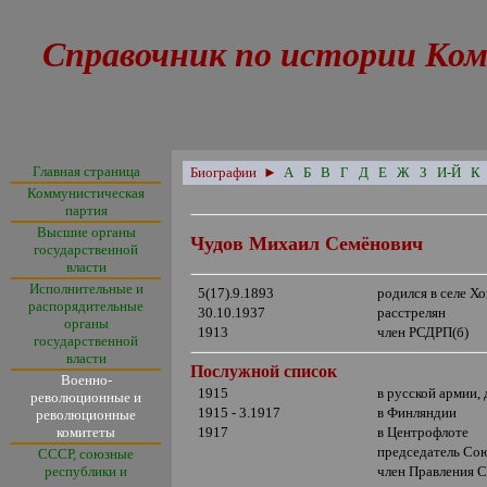
Справочник по истории Ком
Главная страница
Биографии
►
А
Б
В
Г
Д
Е
Ж
З
И-Й
К
Коммунистическая
партия
Высшие органы
Чудов Михаил Семёнович
государственной
власти
Исполнительные и
5(17).9.1893
родился в селе Х
распорядительные
30.10.1937
расстрелян
органы
1913
член РСДРП(б)
государственной
власти
Послужной список
Военно-
1915
в русской армии,
революционные и
1915 - 3.1917
в Финляндии
революционные
комитеты
1917
в Центрофлоте
председатель Со
СССР, союзные
республики и
член Правления 