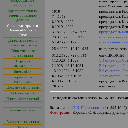
сопредельные
комиссар типогр
государства
член Морского в
Административно-
1918
председатель Беж
территориальное
7 - .1918
председатель Беж
деление
8.1918 - 1920
председатель Беж
Советская Армия и
8.1919 - 1920
председатель Исп
Военно-Морской
31.8.1920 - 26.4.1922
председатель Исп
Флот
23.3.1922 - 5.5.1925
ответственный се
Дипломатические
5.1925 - 11.1926
ответственный се
представительства
25.4.1923 - 18.12.1925
кандидат в члены
Общественные
1
организации
31.12.1925 - 29.6.1937
член ЦК ВКП(б)
11.1926 - 1.1928
1-й секретарь Се
Награды и
награждения
2.1928 - 13.12.1931
2-й секретарь Ле
13.12.1931 - 6.1932
2-й секретарь Ле
Биографии
6.1932 - 15.6.1936
2-й секретарь Ле
Справочные
6.1936 - 6.1937
председатель Вс
материалы
28.6.1937
арестован
Документы и статьи
Библиография
1
Выведен из состава членов ЦК ВКП(б) Постан
Список сокращений
Был женат на
Л. К. Шапошниковой
(1895-1942).
Полезные ссылки
Фотография -
Корсаков С. Н. Тверские руководи
Авторская страница
Почта