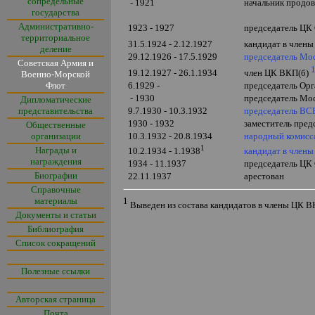
сопредельные
- 1921
начальник продов
государства
Административно-
1923 - 1927
председатель ЦК
территориальное
31.5.1924 - 2.12.1927
кандидат в члены
деление
29.12.1926 - 17.5.1929
председатель Мо
Советская Армия и
19.12.1927 - 26.1.1934
член ЦК ВКП(б)
Военно-Морской
Флот
6.1929 -
председатель Ор
- 1930
председатель Мо
Дипломатические
представительства
9.7.1930 - 10.3.1932
председатель В
1930 - 1932
заместитель пре
Общественные
организации
10.3.1932 - 20.8.1934
народный комисс
1
Награды и
кандидат в член
10.2.1934 - 1.1938
награждения
1934 - 11.1937
председатель ЦК
Биографии
22.11.1937
арестован
Справочные
материалы
1
Выведен из состава кандидатов в члены ЦК ВК
Документы и статьи
Библиография
Список сокращений
Полезные ссылки
Авторская страница
Почта