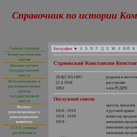
Справочник по истории Ком
Главная страница
Биографии
►
А
Б
В
Г
Д
Е
Ж
З
И-Й
К
Коммунистическая
партия
Стриевский Константин Конста
Высшие органы
государственной
власти
20.9(2.10).1885
родился в местеч
Исполнительные и
21.4.1938
расстрелян
распорядительные
1902
член РСДРП
органы
государственной
Послужной список
власти
аресты, высылки
Военно-
1916 - 1918
в русской армии
революционные и
1918 - 1919
комиссар продово
революционные
комитеты
1919 -
начальник продо
начальник продо
СССР, союзные
республики и
начальник продо