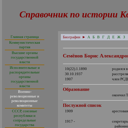
Справочник по истории К
Главная страница
Биографии
►
А
Б
В
Г
Д
Е
Ж
З
Коммунистическая
партия
Высшие органы
С
емёнов Борис Александро
государственной
власти
Исполнительные и
10(22).1.1890
родился 
распорядительные
30.10.1937
расстрел
органы
1907
член РСД
государственной
власти
Образование
Военно-
окончил 
революционные и
революционные
Послужной список
комитеты
СССР, союзные
1909
арестова
республики и
сопредельные
1917 -
секретар
государства
районно