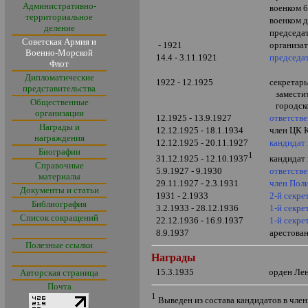
Административно-
военком 
территориальное
военком д
деление
председа
Советская Армия и
- 1921
организат
Военно-Морской
14.4 - 3.11.1921
председа
Флот
Дипломатические
1922 - 12.1925
секретар
представительства
заместит
Общественные
городско
организации
12.1925 - 13.9.1927
ответств
Награды и
12.12.1925 - 18.1.1934
член ЦК 
награждения
12.12.1925 - 20.11.1927
кандидат
Биографии
1
31.12.1925 - 12.10.1937
кандидат
Справочные
5.9.1927 - 9.1930
ответств
материалы
29.11.1927 - 2.3.1931
член Пол
Документы и статьи
1931 - 2.1933
2-й секр
Библиография
3.2.1933 - 28.12.1936
1-й секре
Список сокращений
22.12.1936 - 16.9.1937
1-й секре
8.9.1937
арестова
Полезные ссылки
Награды
15.3.1935
орден Лен
Авторская страница
Почта
1
Выведен из состава кандидатов в чле