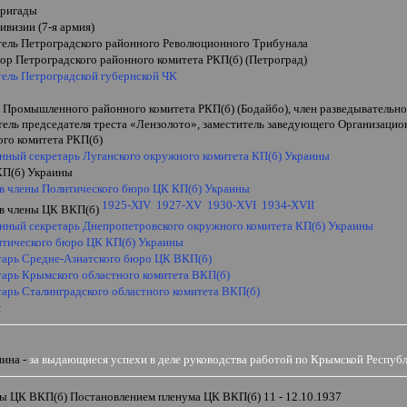
бригады
ивизии (7-я армия)
тель Петроградского районного Революционного Трибунала
ор Петроградского районного комитета РКП(б) (Петроград)
тель Петроградской губернской ЧК
ь Промышленного районного комитета РКП(б) (Бодайбо), член разведыватель
ель председателя треста
«
Лензолото
»
, заместитель заведующего Организаци
го комитета РКП(б)
енный секретарь Луганского окружного комитета КП(б) Украины
КП(б) Украины
 в члены Политического бюро ЦК КП(б) Украины
1925-
XIV
1927-XV
1930-XVI
1934-XVII
 в члены ЦК ВКП(б)
енный секретарь Днепропетровского окружного комитета КП(б) Украины
итического бюро ЦК КП(б) Украины
етарь Средне-Азиатского бюро ЦК ВКП(б)
тарь Крымского областного комитета ВКП(б)
тарь Сталинградского областного комитета ВКП(б)
н
ина -
за выдающиеся успехи в деле руководства работой по Крымской Респуб
ны ЦК ВКП(б) Постановлением пленума ЦК ВКП(б) 11 - 12.10.1937