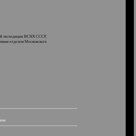
ной экспедиции ВСНХ СССР,
онным отделом Московского
лике