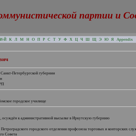
оммунистической партии и Сове
И-Й
К
Л
М
Н
О
П
Р
С
Т
У
Ф
Х
Ц
Ч
Ш
Щ
Э
Ю
Я
Appendix
вич
в Санкт-Петербургской губернии
ян
РП
Томское городское училище
н, осуждён к административной высылке в Иркутскую губернию
ь Петроградского городского отделения профсоюза торговых и конторских слу
го Совета