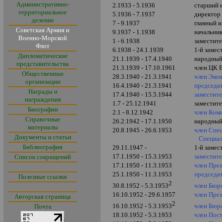
Административно-
2.1933 - 5.1936
старший 
территориальное
5.1936 - 7.1937
директор
деление
7
- 9.1937
главный и
Советская Армия и
9.1937 - 1.1938
начальни
Военно-Морской
1 - 6.1938
заместит
Флот
6.1938 - 24.1.1939
1-й заме
Дипломатические
21.1.1939 - 17.4.1940
народный
представительства
21.3.1939 -
17.10.1961
член ЦК 
Общественные
28.3.1940 - 21.3.1941
член Эко
организации
16.4.1940 - 21.3.1941
председа
Награды и
17.4.1940 - 15.5.1944
заместит
награждения
1.7 - 25.12.1941
заместит
Биографии
2.1 - 8.12.1942
член Ком
Справочные
26.2.1942 - 17.1.1950
народный
материалы
20.8.1945 - 26.6.1953
член Спе
Документы и статьи
Специал
Библиография
29.11.1947 -
1-й замес
17.1.1950 - 15.3.1953
заместит
Список сокращений
17.1.1950 - 11.3.1953
член Пре
25.1.1950 - 11.3.1953
председа
Полезные ссылки
2
член Бюр
30.8.1952 - 5.3.1953
16.10.1952 - 29.6.1957
член Пре
Авторская страница
2
член Бюр
16.10.1952 - 5.3.1953
Почта
18.10.1952 - 5.3.1953
член Пос