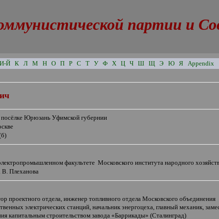
оммунистической партии и Сове
И-Й
К
Л
М
Н
О
П
Р
С
Т
У
Ф
Х
Ц
Ч
Ш
Щ
Э
Ю
Я
Appendix
вич
в посёлке Юрюзань Уфимской губернии
оскве
(б)
 электропромышленном факультете
Московского института народного хозяйст
 В. Плеханова
тор проектного отдела, инженер топливного отдела Московского объединения
венных электрических станций, начальник энергоцеха, главный механик, заме
ия капитальным строительством завода
«
Баррикады
»
(Сталинград)