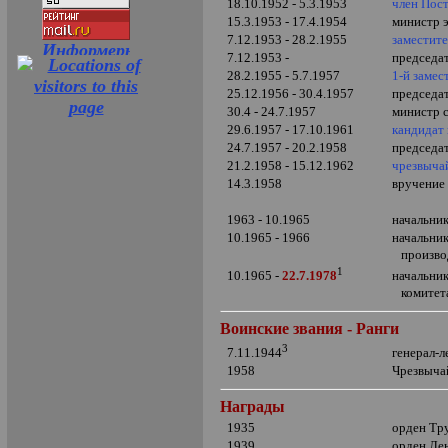
18.10.1952 - 5.3.1953
член Пос
15.3.1953 - 17.4.1954
министр 
7.12.1953 - 28.2.1955
заместит
7.12.1953 -
председа
28.2.1955 - 5.7.1957
1-й заме
25.12.1956 - 30.4.1957
председа
30.4 - 24.7.1957
министр 
29.6.1957 - 17.10.1961
кандидат
24.7.1957 - 20.2.1958
председа
21.2.1958 - 15.12.1962
чрезвыча
14.3.1958
вручение
1963 - 10.1965
начальни
10.1965 - 1966
начальни
произво
1
начальни
10.1965 -
22.7.1978
комите
Воинские звания - Ранги
3
генерал-
7.11.1944
1958
Чрезвыча
Награды
1935
орден Тр
1939
орден Ле