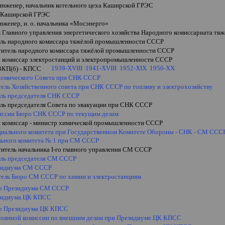
инженер, начальник котельного цеха Каширской ГРЭС
 Каширской ГРЭС
нженер, и. о. начальника
«
Мосэнерго
»
к Главного управления энергетического хозяйства Народного комиссариата 
ель народного комиссара тяжёлой промышленности СССР
ститель народного комиссара тяжёлой промышленности СССР
 комиссар электростанций и электропромышленности СССР
1939-XVIII
1941-XVIII
1952-XIX
1956-XX
ВКП(б) - КПСС
номического Совета при СНК СССР
тель Хозяйственного совета при СНК СССР по топливу и электрохозяйству
ель председателя СНК СССР
ель председателя Совета по эвакуации при СНК СССР
иссии Бюро СНК СССР по текущим делам
 комиссар - министр химической промышленности СССР
циального комитета при Государственном Комитете Обороны - СНК - СМ СССР
ьного комитета № 1 при СМ СССР
титель начальника
I
-го главного управления СМ СССР
ель председателя СМ СССР
зидиума СМ СССР
тель Бюро СМ СССР по химии и электростанциям
о Президиума СМ СССР
зидиума ЦК КПСС
о Президиума ЦК КПСС
тоянной комиссии по внешним делам при Президиуме ЦК КПСС