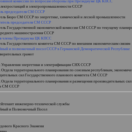
тоянной комиссии по вопросам обороны при Президиуме ЦК КПСС
электростанций и электропромышленности СССР
ель председателя СМ СССР
тель Бюро СМ СССР по энергетике, химической и лесной промышленности
ститель председателя СМ СССР
тель Государственной экономической комиссии СМ СССР по текущему планир
среднего машиностроения СССР
 в члены Президиума ЦК КПСС
тель Государственного комитета СМ СССР по
внешним экономическим связям
йный и полномочный посол СССР в Германской Демократической Республике
 верительных грамот
к Управления энергетики и электрификации СНХ СССР
к Отдела территориального планирования по союзным республикам, экономич
дительных сил Государственного планового комитета СМ СССР
к Отдела территориального планирования и размещения производительных сил
та СМ СССР
лейтенант инженерно-технической службы
йный и Полномочный Посол
удового Красного Знамени
нина