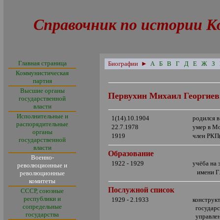
Справочник по истории К
Главная страница
Биографии
►
А
Б
В
Г
Д
Е
Ж
З
Коммунистическая
партия
Высшие органы
Первухин Михаил Георгие
государственной
власти
Исполнительные и
1(14).10.1904
родился 
распорядительные
22.7.1978
умер в М
органы
1919
член РКП
государственной
власти
Образование
Военно-
1922 - 1929
учёба на
революционные и
имени Г.
революционные
комитеты
Послужной список
СССР, союзные
республики и
1929 - 2.1933
конструк
сопредельные
государст
государства
управлен