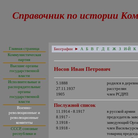
Справочник по истории Ко
Главная страница
Биографии
►
А
Б
В
Г
Д
Е
Ж
З
И-Й
К
Коммунистическая
партия
Высшие органы
Носов Иван Петрович
государственной
власти
Исполнительные и
5.1888
родился в деревн
распорядительные
27.11.1937
расстрелян
органы
1905
член РСДРП
государственной
власти
Послужной список
Военно-
11.1914 - 8.1917
в русской армии
революционные и
8.1917 -
председатель зав
революционные
комитеты
3.1918 -
заведующий Орга
9.1918 -
член Васильсурск
СССР, союзные
республики и
товарищ председа