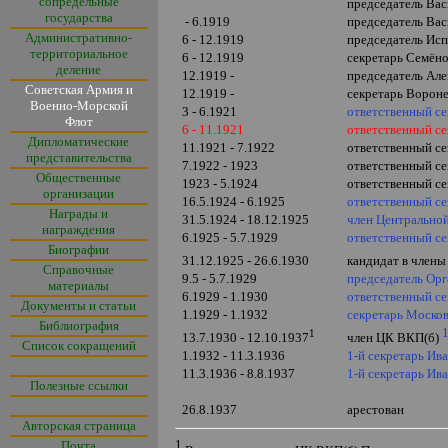
сопредельные
председатель Вас
государства
- 6.1919
председатель Вас
Административно-
6 - 12.1919
председатель Исп
территориальное
6 - 12.1919
секретарь Семёно
деление
12.1919 -
председатель Але
Советская Армия и
12.1919 -
секретарь Вороне
Военно-Морской
3 - 6.1921
ответственный се
Флот
6 - 11.1921
ответственный се
Дипломатические
11.1921 - 7.1922
ответственный се
представительства
7.1922 - 1923
ответственный се
Общественные
1923 - 5.1924
ответственный се
организации
16.5.1924 - 6.1925
ответственный се
Награды и
31.5.1924 - 18.12.1925
член Центрально
награждения
6.1925 - 5.7.1929
ответственный се
Биографии
31.12.1925 - 26.6.1930
кандидат в член
Справочные
9.5 - 5.7.1929
председатель Ор
материалы
6.1929 - 1.1930
ответственный с
Документы и статьи
1.1929 - 1.1932
секретарь Москов
Библиография
1
13.7.1930 - 12.10.1937
член ЦК ВКП(б)
Список сокращений
1.1932 -
11.3.1936
1-й секретарь Ив
11.3.1936
- 8.8.1937
1-й секретарь Ив
Полезные ссылки
26.8.1937
арестован
Авторская страница
1
Почта