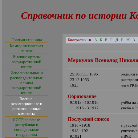
Справочник по истории К
Главная страница
Биографии
►
А
Б
В
Г
Д
Е
Ж
З
Коммунистическая
партия
Высшие органы
Меркулов Всеволод Никол
государственной
власти
Исполнительные и
25.10(7.11)1895
родился в
распорядительные
23.12.1953
расстрел
органы
1925
член РКП
государственной
власти
Образование
Военно-
9.1913 - 10.1916
учёба на 
революционные и
11.1916 - 3.1917
учёба в
О
революционные
комитеты
Послужной список
СССР, союзные
республики и
1916 - 1918
в русской
сопредельные
1918 - 1921
учитель в
государства
9.1921
в ВЧК