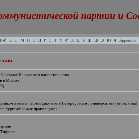
оммунистической партии и Сове
И-Й
К
Л
М
Н
О
П
Р
С
Т
У
Ф
Х
Ц
Ч
Ш
Щ
Э
Ю
Я
Appendix
аевич
 Закаталах Кавказского наместничества
ян в Москве
(б)
физико-математическом факультете Петербургского университета (не окончил)
ренбургской школе прапорщиков
 армии
 Тифлисе