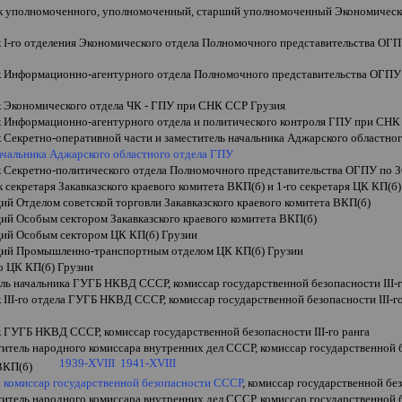
 уполномоченного, уполномоченный, старший уполномоченный Экономическ
к
I
-го отделения Экономического отдела Полномочного представительства ОГ
к Информационно-агентурного отдела
Полномочного представительства ОГПУ
к Экономического отдела ЧК - ГПУ при СНК ССР Грузия
к Информационно-агентурного отдела и политического контроля ГПУ при СНК
к Секретно-оперативной части и заместитель начальника Аджарского областно
 начальника Аджарского областного отдела ГПУ
к Секретно-политического отдела Полномочного представительства ОГПУ п
секретаря Закавказского краевого комитета ВКП(б) и 1-го секретаря ЦК КП(б)
й Отделом советской торговли Закавказского краевого комитета ВКП(б)
ий Особым сектором Закавказского краевого комитета ВКП(б)
ий Особым сектором ЦК КП(б) Грузии
ий Промышленно-транспортным отделом
ЦК КП(б)
Грузии
о ЦК КП(б)
Грузии
ель начальника ГУГБ НКВД СССР, комиссар государственной безопасности
III
-
к
III
-го отдела ГУГБ НКВД СССР,
комиссар государственной безопасности
III
-г
к ГУГБ НКВД СССР,
комиссар государственной безопасности
III
-го ранга
титель народного комиссара внутренних дел СССР,
комиссар государственной
1939-
XVIII
1941-XVIII
ВКП(б)
 комиссар государственной безопасности СССР
,
комиссар государственной бе
титель народного комиссара внутренних дел СССР,
комиссар государственной