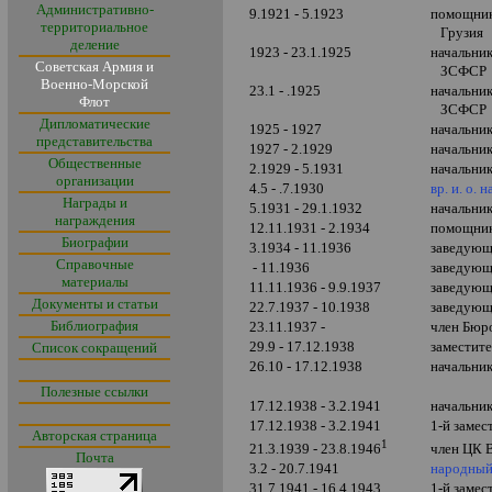
Административно-
9.1921 - 5.1923
помощник
территориальное
Грузия
деление
1923 - 23.1.1925
начальни
Советская Армия и
ЗСФСР
Военно-Морской
23.1 - .1925
начальни
Флот
ЗСФСР
Дипломатические
1925 - 1927
начальни
представительства
1927 - 2.1929
начальни
Общественные
2.1929 - 5.1931
начальни
организации
4.5 - .7.1930
вр. и. о.
Награды и
5.1931 - 29.1.1932
начальни
награждения
12.11.1931 - 2.1934
помощник 
Биографии
3.1934 - 11.1936
заведующи
Справочные
- 11.1936
заведующ
материалы
11.
11.1936 - 9.9.1937
заведующ
Документы и статьи
22.7.1937 - 10.1938
заведующ
Библиография
23.11.1937 -
член Бюр
29.9 - 17.12.1938
заместит
Список сокращений
26.10 - 17.12.1938
начальни
Полезные ссылки
17.12.1938 - 3.2.1941
начальни
17.12.1938 - 3.2.1941
1-й замес
Авторская страница
1
член ЦК 
21.3.1939 -
23.8.1946
Почта
3.2 - 20.7.1941
народный
31
.7.1941 - 16.4.1943
1-й замес