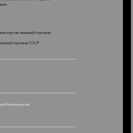
ранга
инистерстве внешней торговли
внешней торговли СССР
ной безопасности