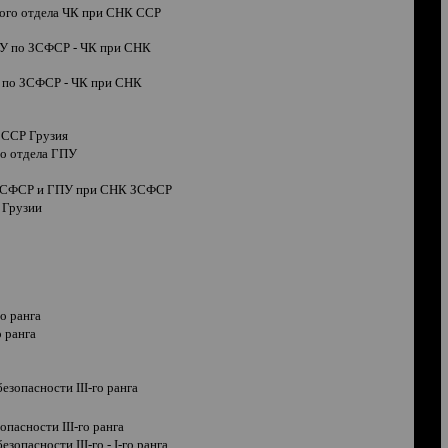
ого отдела ЧК при СНК ССР
ПУ по ЗСФСР - ЧК при СНК
 по ЗСФСР - ЧК при СНК
 ССР Грузия
го отдела ГПУ
о ЗСФСР и ГПУ при СНК ЗСФСР
 Грузии
го ранга
о ранга
 безопасности
III
-го ранга
зопасности
III
-го ранга
 безопасности
III
-го -
I
-го ранга