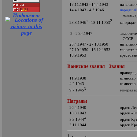
17.11.1942 - 14.4.1943
начальни
14.4.1943 - 4.5.1946
народный
комисса
2
1
кандидат
23.8.1946
- 18.11.1953
.2 - 25.4.1947
заместит
СССР
25.4.1947 - 27.10.1950
начальни
27.10.1950 - 16.12.1953
министр 
18.9.1953
арестова
Воинские звания - Звания
прапорщи
11.9.1938
комиссар
4.2.1943
комиссар
3
генерал 
9.7.1945
Награды
26.4.1940
орден Ле
18.8.1943
орден
«
Р
4
орден Ку
8.3.1944
3.11.1944
орден Кр
1