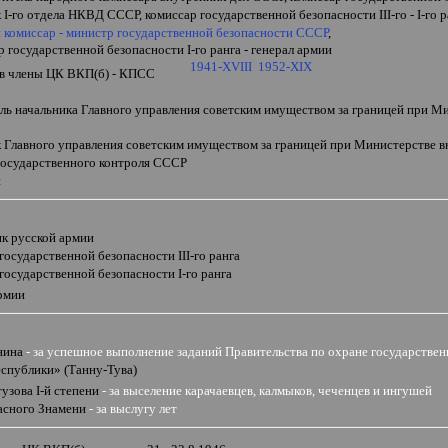
к
I
-го отдела НКВД СССР,
комиссар государственной безопасности
III
-го -
I
-го 
 комиссар - министр государственной безопасности СССР
,
р государственной безопасности
I
-го ранга - генерал армии
1941-XVIII
1952-XIX
 в члены ЦК ВКП(б) - КПСС
ель начальника Главного управления советским имуществом за границей при М
к Главного управления советским имуществом за границей при Министерстве 
государственного контроля СССР
н
к русской армии
 государственной безопасности
III
-го ранга
 государственной безопасности
I
-го ранга
армии
нина
- за
успешное выполнение заданий Правительства по охране государствен
еспублики
»
(Танну-Тува)
тузова
I-й
степени
- за выселение карачаевцев, калмыков, чеченцев и ингушей
асного Знамени
- за выслугу лет