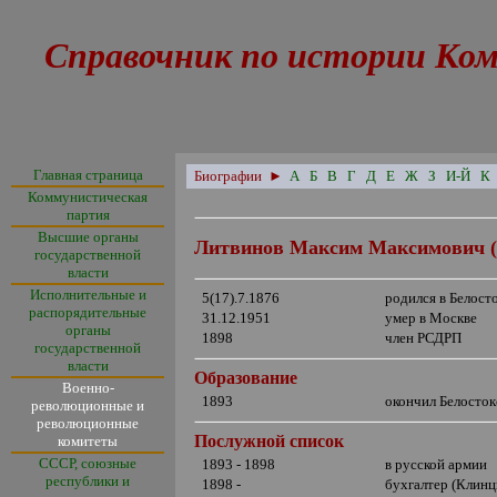
Справочник по истории Ком
Главная страница
Биографии
►
А
Б
В
Г
Д
Е
Ж
З
И-Й
К
Коммунистическая
партия
Высшие органы
Литвинов Максим Максимович (
государственной
власти
Исполнительные и
5
(17).7.1876
родился в Белост
распорядительные
31.12.1951
умер в Москве
органы
1898
член РСДРП
государственной
власти
Образование
Военно-
1893
окончил Белосток
революционные и
революционные
Послужной список
комитеты
СССР, союзные
1893 - 1898
в русской армии
республики и
1898 -
бухгалтер (Клинц