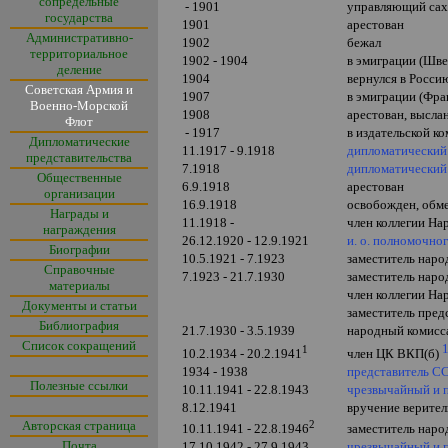
сопредельные
- 1901
управляющий сах
государства
1901
арестован
Административно-
1902
бежал
территориальное
1902 - 1904
в эмиграции (Шв
деление
1904
вернулся в Росси
Советская Армия и
1907
в эмиграции (Фра
Военно-Морской
1908
арестован
,
высла
Флот
- 1917
в издательской к
Дипломатические
11.1917 - 9.1918
дипломатический
представительства
7.1918
дипломатический
Общественные
6.9.1918
арестован
организации
16.9.1918
освобожден, обм
Награды и
11.1918 -
член коллегии Н
награждения
26.12.1920 - 12.9.1921
и. о. полномочно
Биографии
10.5.1921 - 7.1923
заместитель нар
Справочные
7.1923 - 21.7.1930
заместитель нар
материалы
член коллегии На
Документы и статьи
заместитель пред
Библиография
21.7.1930 - 3.5.1939
народный комисс
Список сокращений
1
10.2.1934 - 20.2.1941
член ЦК ВКП(б)
1934 - 1938
представитель С
Полезные ссылки
10.11.1941 - 22.8.1943
чрезвычайный и
8.12.1941
вручение верите
Авторская страница
2
заместитель нар
10.11.1941 - 22.8.1946
Почта
17.10.1942 - 27.9.1943
чрезвычайный и 