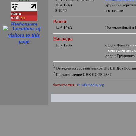
10.4.1943
вручение верите
8.1946
в отставке
Ранги
14.6.1943
Чрезвычайный и
Награды
16.7.1936
орден Ленина
- в
советской дипл
орден Трудового
1
Выведен из состава членов ЦК ВКП(б) Поста
2
Постановление СНК СССР 1887
Фотография -
ru.wikipedia.org