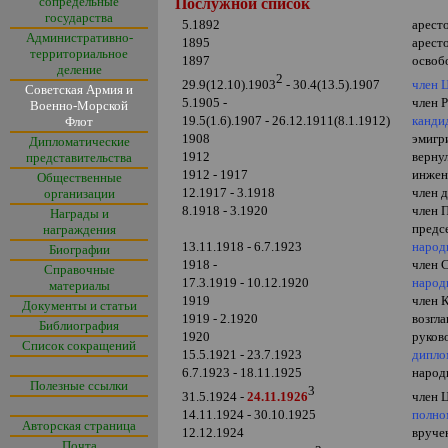
сопредельные
Послужной список
государства
5.1892
арест
Административно-
1895
арест
территориальное
1897
освоб
деление
2
член 
29.9(12.10).1903
-
30
.4(
13.5).1907
Советская Армия и
5.1905 -
член 
Военно-Морской
19.5(1.6).1907 - 26.12.1911(8.1.1912)
канди
Флот
1908
эмигр
Дипломатические
1912
верну
представительства
1912 - 1917
инжен
Общественные
12.1917 - 3.1918
член 
организации
8.1918 - 3.1920
член 
Награды и
предс
награждения
13.11.1918 - 6.7.1923
народ
Биографии
1918 -
член 
Справочные
17.3.1919 - 10.12.1920
народ
материалы
1919
член 
Документы и статьи
1919 - 2.1920
возгл
Библиография
1920
руков
Список сокращений
15.5.1921 - 23.7.1923
дипло
6.7.1923 - 18.11.1925
народ
Полезные ссылки
3
член 
31.5.1924 -
24.11.1926
14.11.1924 - 30.10.1925
полно
Авторская страница
12.12.1924
вруче
Почта