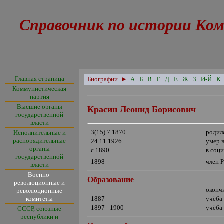
Справочник по истории Ком
Главная страница
Биографии
►
А
Б
В
Г
Д
Е
Ж
З
И-Й
К
Коммунистическая
партия
Высшие органы
Красин Леонид Борисович
государственной
власти
3(15).7.1870
родил
Исполнительные и
распорядительные
24.11.1926
умер 
органы
с 1890
в соц
государственной
1898
член 
власти
Военно-
Образование
революционные и
оконч
революционные
комитеты
1887 -
учёба
1897 - 1900
учёба
СССР, союзные
республики и