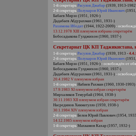
1-й секретарь
Расулов Джабар
(1939, 1913-1982
2-й секретарь
Полукаров Юрий Иванович
(1951,
Бабаев Мирзо (1951, 1926-)
Дадабаев Абдурахман (1961, 1931-)
Рахимова Ибодат
(1944, 1922-2009)
- освобожд
13.12.1978
XIII
пленумом избрана секретарём
Бобосадыкова Гулджихон (1960, 1937-)
Секретариат ЦК КП Таджикистана,
1-й секретарь
Расулов Джабар
(1939, 1913 -
4.4
2-й секретарь
Полукаров Юрий Иванович
(1951
Бабаев Мирзо (1951, 1926-)
- освобождён от об
Бобосадыкова Гулджихон (1960, 1937-)
Дадабаев Абдурахман (1961, 1931-)
- освобожд
20.4.1982
V
пленумом избран
1-й секретарь
Набиев Рахман (1960, 1930-1993
17.9.1983
XI
пленумом избран секретарём
Мирхаликов Темурбай (1964, 1938-)
30.11.1983
XII
пленумом избран секретарём
Насрединов Хикматулло (1959, 1938-)
30.1.1984
XIV
пленумом избран
2-й секретарь
Белов Юрий Павлович (1954, 1933
14.12.1985 пленумом избран
1-й секретарь
Махкамов Кахар (1957, 1932-)