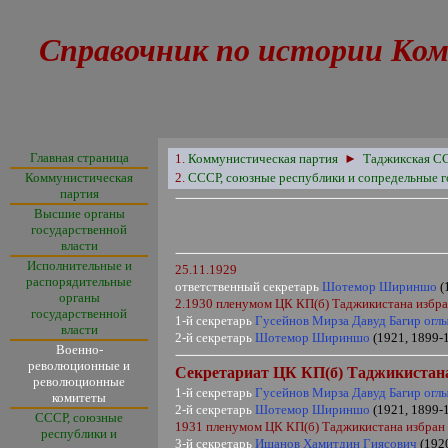
Справочник по истории Ком
Главная страница
1.
Коммунистическая партия
►
Таджикская С
Коммунистическая
2.
СССР, союзные республики и сопредельные г
партия
Высшие органы
государственной
власти
Исполнительные и
25.11.1929
распорядительные
ответственный
секретарь
Шотемор Шириншо
(
органы
2.1930 пленумом ЦК КП(б) Таджикистана избр
государственной
1-й
секретарь
Гусейнов Мирза Давуд Багир огл
власти
2-й секретарь
Шотемор Шириншо
(1921, 1899-
Военно-
революционные и
Секретариат ЦК КП(б) Таджикистан
революционные
1-й секретарь
Гусейнов Мирза Давуд Багир огл
комитеты
2-й секретарь
Шотемор Шириншо
(1921, 1899-
СССР, союзные
1931 пленумом ЦК КП(б) Таджикистана избран
республики и
3-й секретарь
Ишанов Хамитдин Гиясович
(192