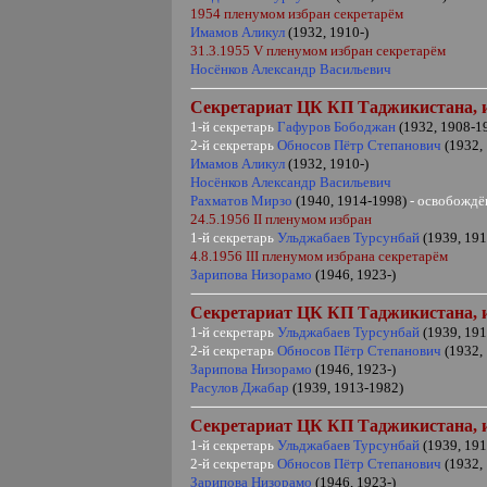
1954 пленумом избран секретарём
Имамов Аликул
(1932, 1910-)
31.3.1955
V
пленумом избран секретарём
Носёнков Александр Васильевич
Секретариат ЦК КП Таджикистана,
1-й секретарь
Гафуров Бободжан
(1932, 1908-1
2-й секретарь
Обносов Пётр Степанович
(1932,
Имамов Аликул
(1932, 1910-)
Носёнков Александр Васильевич
Рахматов Мирзо
(1940, 1914-1998)
- освобождё
24.5.1956
II
пленумом избран
1-й секретарь
Ульджабаев Турсунбай
(1939, 191
4.8.1956
III
пленумом избрана секретарём
Зарипова Низорамо
(1946, 1923-)
Секретариат ЦК КП Таджикистана,
1-й секретарь
Ульджабаев Турсунбай
(1939, 191
2-й секретарь
Обносов Пётр Степанович
(1932,
Зарипова Низорамо
(1946, 1923-)
Расулов Джабар
(1939, 1913-1982)
Секретариат ЦК КП Таджикистана,
1-й секретарь
Ульджабаев Турсунбай
(1939, 19
2-й секретарь
Обносов Пётр Степанович
(1932,
Зарипова Низорамо
(1946, 1923-)