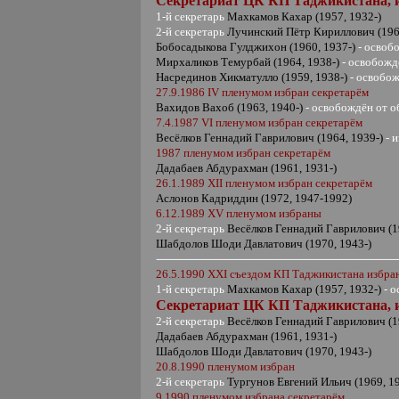
Секретариат ЦК КП Таджикистана,
1-й секретарь
Махкамов Кахар (1957, 1932-)
2-й секретарь
Лучинский Пётр Кириллович (196
Бобосадыкова Гулджихон (1960, 1937-)
- освоб
Мирхаликов Темурбай (1964, 1938-)
- освобожд
Насрединов Хикматулло (1959, 1938-)
- освобо
27.9.1986
IV
пленумом избран секретарём
Вахидов Вахоб (1963, 1940-)
- освобождён от о
7.4.1987
VI
пленумом избран секретарём
Весёлков Геннадий Гаврилович (1964, 1939-)
- 
1987 пленумом избран секретарём
Дадабаев Абдурахман (1961, 1931-)
26.1.1989
XII
пленумом избран секретарём
Аслонов Кадриддин (1972, 1947-1992)
6.12.
1989
XV
пленумом избраны
2-й секретарь
Весёлков Геннадий Гаврилович (1
Шабдолов Шоди Давлатович (1970, 1943-)
26.5.1990
XXI
съездом КП Таджикистана избра
1-й секретарь
Махкамов Кахар (1957, 1932-)
- 
Секретариат ЦК КП Таджикистана,
2-й секретарь
Весёлков Геннадий Гаврилович (1
Дадабаев Абдурахман (1961, 1931-)
Шабдолов Шоди Давлатович (1970, 1943-)
20.8.1990 пленумом избран
2-й секретарь
Тургунов Евгений Ильич (1969, 19
9.1990 пленумом избрана секретарём