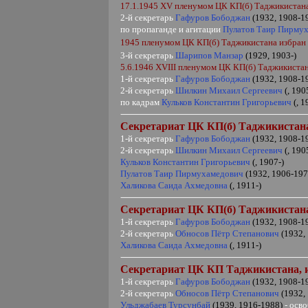
17.1.1945
XV
пленумом ЦК КП(б) Таджикистан
2-й секретарь
Гафуров Бободжан
(1932, 1908-1
по пропаганде и агитации
Пулатов Таир Пирму
1945 пленумом ЦК КП(б) Таджикистана избран
3-й секретарь
Шарипов Манзар
(1929, 1903-)
5.6.1946
XVIII
пленумом ЦК КП(б) Таджикистан
1-й секретарь
Гафуров Бободжан
(1932, 1908-1
2-й секретарь
Шилкин Михаил Сергеевич
(, 190
по кадрам
Кульков Константин Григорьевич
(, 1
Секретариат ЦК КП(б) Таджикистан
1-й секретарь
Гафуров Бободжан
(1932, 1908-1
2-й секретарь
Шилкин Михаил Сергеевич
(, 190
Кульков Константин Григорьевич
(, 1907-)
Пулатов Таир Пирмухамедович
(1932, 1906-197
Халикова Саида Ахмедовна
(, 1911-)
Секретариат ЦК КП(б) Таджикистан
1-й секретарь
Гафуров Бободжан
(1932, 1908-1
2-й секретарь
Обносов Пётр Степанович
(1932,
Халикова Саида Ахмедовна
(, 1911-)
Секретариат ЦК КП Таджикистана,
1-й секретарь
Гафуров Бободжан
(1932, 1908-1
2-й секретарь
Обносов Пётр Степанович
(1932,
Ульджабаев Турсунбай
(1939, 1916-1988)
- осв