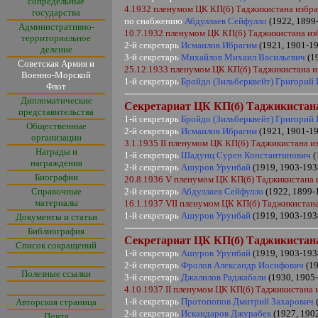
сопредельные
4.1932 пленумом ЦК КП(б) Таджикистана избра
государства
по снабжению
Абдуллаев Сейфулло
(1922, 1899
Административно-
10.7.1932 пленумом ЦК КП(б) Таджикистана и
территориальное
2-й секретарь
Исмаилов Ибрагим
(1921, 1901-1
деление
3-й секретарь
Михайлов Михаил Васильевич
(1
Советская Армия и
25.12.1933 пленумом ЦК КП(б) Таджикистана и
Военно-Морской
1-й секретарь
Бройдо (Зильберквейт) Григорий
Флот
Дипломатические
Секретариат ЦК КП(б) Таджикистан
представительства
1-й секретарь
Бройдо (Зильберквейт) Григорий
Общественные
2-й секретарь
Исмаилов Ибрагим
(1921, 1901-1
организации
3.1.1935
II
пленумом ЦК КП(б) Таджикистана и
Награды и
1-й секретарь
Шадунц Сурен Константинович
(
награждения
2-й секретарь
Ашуров Урунбай
(1919, 1903-19
Биографии
20.8.1936
V
пленумом ЦК КП(б) Таджикистана 
Справочные
2-й секретарь
Абдуллаев Сейфулло
(1922, 1899-
материалы
16.1.1937
VII
пленумом ЦК КП(б) Таджикистана
1-й секретарь
Ашуров Урунбай
(1919, 1903-193
Документы и статьи
Библиография
Секретариат ЦК КП(б) Таджикистан
Список сокращений
1-й секретарь
Ашуров Урунбай
(1919, 1903-193
2-й секретарь
Фролов Александр Иосифович
(1
Полезные ссылки
3-й секретарь
Джалилов Раджабали
(1930, 1905-
4.10.1937
II
пленумом ЦК КП(б) Таджикистана 
1-й секретарь
Протопопов Дмитрий Захарович
Авторская страница
2-й секретарь
Искандаров Джурабек
(1927, 190
Почта