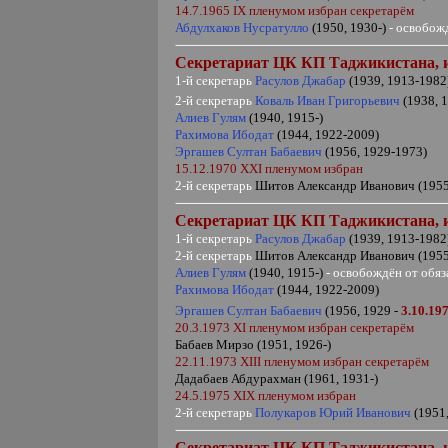
14.7.1965
IX
пленумом избран секретарём
Абдулхаков Нусратулло
(1950, 1930-)
- освобож
Секретариат ЦК КП Таджикистана,
1-й секретарь
Расулов Джабар
(1939, 1913-1982
2-й секретарь
Коваль Иван Григорьевич
(1938, 
Алиев Гулям
(1940, 1915-)
Рахимова Ибодат
(1944, 1922-2009)
Эргашев Султан Бабаевич
(1956, 1929-1973)
15.12.1970
XXI
пленумом избран
2-й секретарь
Шитов Александр Иванович (1955
Секретариат ЦК КП Таджикистана,
1-й секретарь
Расулов Джабар
(1939, 1913-1982
2-й секретарь
Шитов Александр Иванович (1955
Алиев Гулям
(1940, 1915-)
- освобождён от обя
Рахимова Ибодат
(1944, 1922-2009)
Эргашев Султан Бабаевич
(1956, 1929 -
3.10.19
20.3.1973
XI
пленумом избран секретарём
Бабаев Мирзо (1951, 1926-)
22.11.1973
XIII
пленумом избран секретарём
Дадабаев Абдурахман (1961, 1931-)
24.5.1975
XIX
пленумом избран
2-й секретарь
Полукаров Юрий Иванович
(1951,
Секретариат ЦК КП Таджикистана,