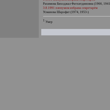
Рахимова Биходжал Фатхитдиновна (1966, 1941
3.8.1991 пленумом избрана секретарём
Усманова Шарофат (1974, 1953-)
1
Умер