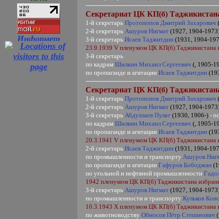
Секретариат ЦК КП(б) Таджикистан
1-й секретарь
Протопопов Дмитрий Захарович
2-й секретарь
Ашуров Нигмат
(1927, 1904-1973
3-й секретарь
Исаев Таджитдин
(1931, 1904-19
23.9.1939
V
пленумом ЦК КП(б) Таджикистана 
3-й секретарь
по кадрам
Шилкин Михаил Сергеевич
(, 1905-1
по пропаганде и агитации
Исаев Таджитдин
(19
Секретариат ЦК КП(б) Таджикистан
1-й секретарь
Протопопов Дмитрий Захарович
2-й секретарь
Ашуров Нигмат
(1927, 1904-1973
3-й секретарь
Абдуллаев Пулат
(1930, 1906-)
- о
по кадрам
Шилкин Михаил Сергеевич
(, 1905-1
по пропаганде и агитации
Исаев Таджитдин
(19
20.3.1941
V
пленумом ЦК КП(б) Таджикистана 
2-й секретарь
Исаев Таджитдин
(1931, 1904-197
по промышленности и транспорту
Ашуров Ниг
по пропаганде и агитации
Гафуров Бободжан
(1
по угольной и нефтяной промышленности
Гадо
1942 пленумом ЦК КП(б) Таджикистана избран
3-й секретарь
Ашуров Нигмат
(1927, 1904-1973
по промышленности и транспорту
Кульков Кон
10.3.1943
X
пленумом ЦК КП(б) Таджикистана 
по животноводству
Обносов Пётр Степанович
(