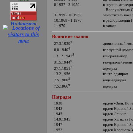
8.1957 - 3.1959
в научно-исслед
Вооружённых С
3.1959 - 10.1969
заместитель нача
10.1969 - 1.1970
в распоряжении 
1.1970
в запасе
Воинские звания
3
дивизионный ком
27.3.1939
4
корпусной комис
8.8.1940
5
генерал-майор
13.12.1942
6
генерал-лейтенан
31.5.1944
7
адмирал
27.1.1951
13.2.1956
контр-адмирал
8
вице-адмирал
7.5.1960
9
адмирал
7.5.1966
Награды
1938
орден
«
Знак Поч
1943
орден Красной З
1945
орден Ленина
14.9.1945
орден Ушакова
I
с
1947
орден Красной З
1952
орден Красного 