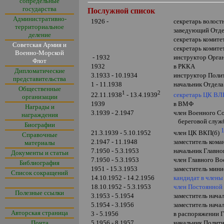
сопредельные
государства
Послужной список
Административно-
1926 -
секретарь волос
территориальное
заведующий Отде
деление
секретарь комит
Советская Армия и
секретарь комите
Военно-Морской
- 1932
инструктор Орган
Флот
1932
в РККА
Дипломатические
3.1933 - 10.1934
инструктор Полит
представительства
1 - 11.1938
начальник Отдела
Общественные
1
2
секретарь ЦК В
22.11.1938
- 13.4.1939
организации
1939
в ВМФ
Награды и
3.1939 - 2.1947
член Военного Со
награждения
береговой служ
Биографии
21.3.1939 -
5.10.1952
член ЦК ВКП(б)
Справочные
2.1947 - 11.1948
заместитель кома
материалы
7.1950 - 5.3.1953
начальник Главно
Документы и статьи
7.1950 - 5.3.1953
член Главного Во
Библиография
1951 - 15.3.1953
заместитель мини
Список сокращений
14.10.1952 - 14.2.1956
кандидат в член
18.10.1952 - 5.3.1953
член Постоянной
Полезные ссылки
3.1953 - 5.1954
заместитель нача
5.1954 - 3.1956
заместитель нача
Авторская страница
3 - 5.1956
в распоряжении 
Почта
5.1956 - 8.1957
начальник Полити