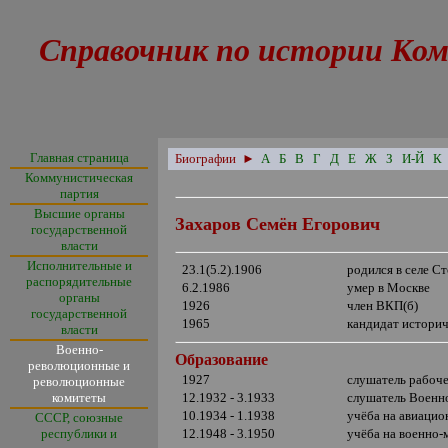
Справочник по истории Ком
Главная страница
Биографии
►
А
Б
В
Г
Д
Е
Ж
З
И-Й
К
Коммунистическая
партия
Высшие органы
Захаров Семён Егорович
государственной
власти
Исполнительные и
23.1(5.2).1906
родился в селе С
распорядительные
6.2.1986
умер в Москве
органы
1926
член ВКП(б)
государственной
1965
кандидат историч
власти
Военно-
Образование
революционные и
1927
слушатель рабоче
революционные
комитеты
12.1932 - 3.1933
слушатель Военно
10.1934 - 1.1938
учёба на авиацио
СССР, союзные
республики и
12.1948 - 3.1950
учёба на военно-