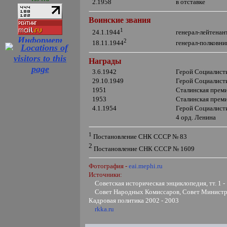
2.1958
в отставке
Воинские звания
1
генерал-лейтена
24.1.1944
2
генерал-полковн
18.11.1944
Награды
3.6.1942
Герой Социалисти
29.10.1949
Герой Социалист
1951
Сталинская прем
1953
Сталинская прем
4.1.1954
Герой Социалисти
4
орд. Ленина
1
Постановление СНК СССР № 83
2
Постановление СНК СССР № 1609
Фотография -
eai.mephi.ru
Источники:
Советская историческая энциклопедия, тт. 1 -
Совет Народных Комиссаров, Совет Министр
Кадровая политика 2002 - 2003
rkka.ru