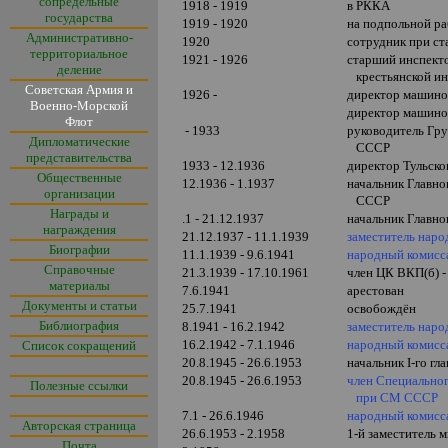
сопредельные
1918 - 1919
в РККА
государства
1919 - 1920
на подпольной ра
Административно-
1920
сотрудник при ст
территориальное
1921 - 1926
старший инспект
деление
крестьянской и
Советская Армия и
1926 -
директор машино
Военно-Морской
директор машино
Флот
- 1933
руководитель Гр
Дипломатические
СССР
представительства
1933 - 12.1936
директор Тульско
Общественные
12.1936 - 1.1937
начальник Главн
организации
СССР
Награды и
.1 - 21.12.1937
начальник Главн
награждения
21.12.1937 - 11.1.1939
заместитель нар
Биографии
11.1.1939 - 9.6.1941
народный комисс
Справочные
21.3.1939 - 17.10.1961
член ЦК ВКП(б) 
материалы
7.6.1941
арестован
Документы и статьи
25.7.1941
освобождён
Библиография
8.1941 - 16.2.1942
заместитель нар
16.2.1942 - 7.1.1946
народный комисс
Список сокращений
20.8.1945 - 26.6.1953
начальник
I
-го г
20.8.1945 - 26.6.1953
член Специально
Полезные ссылки
при СМ СССР
7.1 - 26.6.1946
народный комисс
Авторская страница
26.6.1953 - 2.1958
1-й заместитель
Почта