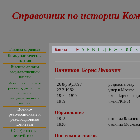
Справочник по истории Ком
Главная страница
Биографии
►
А
Б
В
Г
Д
Е
Ж
З
И-Й
К
Коммунистическая
партия
Высшие органы
Ванников Борис Львович
государственной
власти
Исполнительные и
26.8(7.9).1897
родился в Баку
распорядительные
22.2.1962
умер в Москве
органы
1916 - 1917
член Партии соц
государственной
1919
член РКП(б)
власти
Военно-
Образование
революционные и
1918
окончил Бакинск
революционные
комитеты
1926
окончил Московск
СССР, союзные
Послужной список
республики и