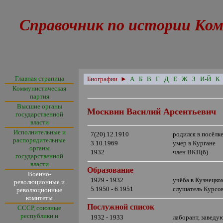
Справочник по истории Ком
Главная страница
Биографии
►
А
Б
В
Г
Д
Е
Ж
З
И-Й
К
Коммунистическая
партия
Высшие органы
Москвин Василий Арсентьевич
государственной
власти
Исполнительные и
7(20).12.1910
родился в посёлк
распорядительные
3.10.1969
умер в Кургане
органы
1932
член ВКП(б)
государственной
власти
Образование
Военно-
1929 - 1932
учёба в Кузнецко
революционные и
5.1950 - 6.1951
слушатель Курсо
революционные
комитеты
Послужной список
СССР, союзные
республики и
1932 - 1933
лаборант, заведу