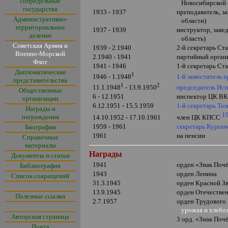
сопредельные
Новосибирской 
государства
1933 - 1937
преподаватель, 
Административно-
области)
территориальное
1937 - 1939
инструктор, заве
деление
область)
Советская Армия и
1939 - 2.1940
2-й секретарь Ст
Военно-Морской
2.1940 - 1941
партийный органи
Флот
1941 - 1946
1-й секретарь Ст
Дипломатические
1
1-й заместитель 
1946 - 1.1948
представительства
1
2
председатель Исп
11.1.1948
- 13.9.1950
Общественные
6 - 12.1951
инспектор ЦК ВК
организации
6.12.1951 - 15.5.1959
1-й секретарь То
Награды и
1
награждения
14.10.1952 - 17.10.1961
член ЦК КПСС
1959 - 1961
секретарь Курган
Биографии
1961
на пенсии
Справочные
материалы
Награды
Документы и статьи
1941
орден
«
Знак Поч
Библиография
1943
орден Ленина
Список сокращений
31.3.1945
орден Красной З
13.9.1945
орден Отечеств
Полезные ссылки
2.7.1957
орден Трудового
урожая и хлебоз
Авторская страница
3 орд.
«
Знак Поч
Почта