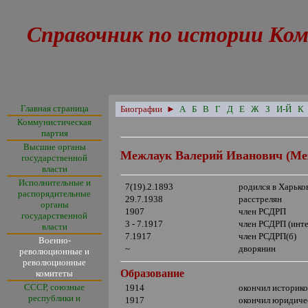
Справочник по истории Ком
Главная страница
Биографии
►
А
Б
В
Г
Д
Е
Ж
З
И-Й
К
Коммунистическая
партия
Высшие органы
Межлаук Валерий Иванович
(Mež
государственной
власти
Исполнительные и
7(19).2.1893
родился в Харько
распорядительные
29.7.1938
расстрелян
органы
1907
член РСДРП
государственной
3 - 7.1917
член РСДРП (инт
власти
7.1917
член РСДРП(б)
Военно-
~
дворянин
революционные и
революционные
Образование
комитеты
СССР, союзные
1914
окончил историко
республики и
1917
окончил юридичес