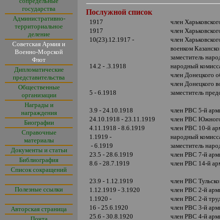
сопредельные
государства
Послужной список
Административно-
1917
член Харьковског
территориальное
1917
член Харьковског
деление
10(23).12.1917 -
член Харьковско
Советская Армия и
военком Казанско
Военно-Морской
заместитель нар
Флот
14.2 - .3.1918
народный комисс
Дипломатические
член Донецкого о
представительства
член Донецкого 
Общественные
5 - 6.1918
заместитель пред
организации
Награды и
3.9 - 24.10.1918
член РВС 5-й ар
награждения
24.10.1918 - 23.11.1919
член РВС Южног
Биографии
4.11.1918 - 8.6.1919
член РВС 10-й а
Справочные
1.1919 -
народный комисс
материалы
- 6.1919
заместитель наро
Документы и статьи
23.5 - 28.6.1919
член РВС 7-й арм
Библиография
8.6 - 28.7.1919
член РВС 14-й а
Список сокращений
23.9 - 1.12.1919
член РВС Тульско
Полезные ссылки
1.12.1919 - 3.1920
член РВС 2-й арм
1.1920 -
член РВС 2-й тр
16 - 25.6.1920
член РВС 3-й арм
Авторская страница
25.6 - 30.8.1920
член РВС 4-й арм
Почта