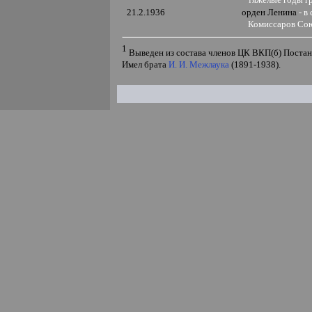
21.2.1936
орден Ленина
- в
Комиссаров Сою
1
Выведен из состава членов ЦК ВКП(б)
Постан
Имел брата
И. И. Межлаука
(1891-1938).