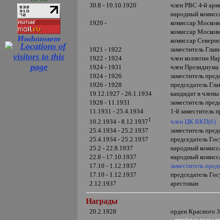
30.8 - 10.10.1920
член РВС 4-й ар
народный комисс
1920 -
комиссар Московс
комиссар Москов
комиссар Северн
1921 - 1922
заместитель Гла
1922 - 1924
член коллегии Н
1924 - 1931
член Президиум
1924 - 1926
заместитель пре
1926 - 1928
председатель Гл
19.12.1927 -
26.1.1934
кандидат в член
1928 - 11.1931
заместитель пре
11.1931 - 25.4.1934
1-й заместитель
1
член ЦК ВКП(б)
10.2.1934 - 8.12.1937
25.4.1934 - 25.2.1937
заместитель пред
25.4.1934 - 25.2.1937
председатель Го
25.2 - 22.8.1937
народный комис
22.8 - 17.10.1937
народный комис
17.10 - 1.12.1937
заместитель пре
17.10 - 1.12.1937
председатель Го
2.12.1937
арестован
Награды
20.2.1928
орден Красного 
тяжёлые годы г