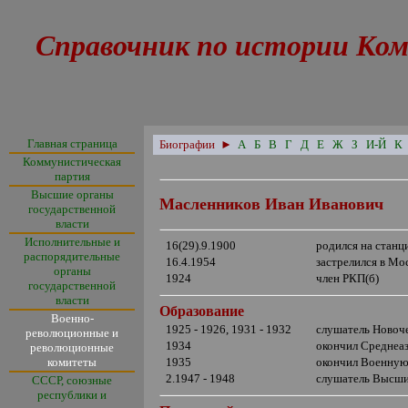
Справочник по истории Ком
Главная страница
Биографии
►
А
Б
В
Г
Д
Е
Ж
З
И-Й
К
Коммунистическая
партия
Высшие органы
Масленников Иван Иванович
государственной
власти
Исполнительные и
16(29).9.1900
родился на станц
распорядительные
16.4.1954
застрелился в Мо
органы
1924
член РКП(б)
государственной
власти
Образование
Военно-
1925 - 1926, 1931 - 1932
слушатель Новоче
революционные и
1934
окончил Среднеа
революционные
комитеты
1935
окончил Военную
2.1947 - 1948
слушатель Высши
СССР, союзные
республики и