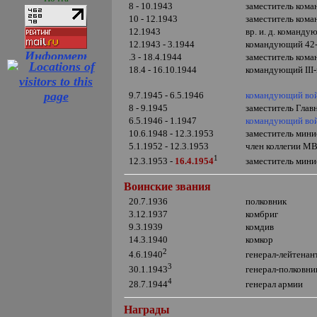
8 - 10.1943
заместитель ком
10 - 12.1943
заместитель ком
12.1943
вр. и. д. команду
12.1943 - 3.1944
командующий 42-й
.3 - 18.4.1944
заместитель ком
18.4 - 16.10.1944
командующий
III
9.7.1945 - 6.5.1946
командующий вой
8 - 9.1945
заместитель Гла
6.5.1946 - 1.1947
командующий войс
10.6.1948 - 12.3.1953
заместитель мини
5.1.1952 - 12.3.1953
член коллегии М
1
заместитель мини
12.3.1953 -
16.4.1954
Воинские звания
20.7.1936
полковник
3.12.1937
комбриг
9.3.1939
комдив
14.3.1940
комкор
2
генерал-лейтенан
4.6.1940
3
генерал-полковни
30.1.1943
4
генерал армии
28.7.1944
Награды