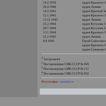
14.2.1936
орден Красного 
26.4.1940
орден Ленина
14.2.1941
орден Красной З
12.1.1942
орден Красного 
13.12.1942
орден Ленина
21.2.1944
орден Кутузова
I
29.7.1944
орден Кутузова
I
3.11.1944
орден Красного 
21.2.1945
орден Ленина
8.9.1945
Герой Советского
орден Красного 
орден Суворова
I
1
Застрелился
2
Постановление СНК СССР № 945
3
Постановление СНК СССР № 111
4
Постановление СНК СССР № 932
Фотография -
sammler.ru