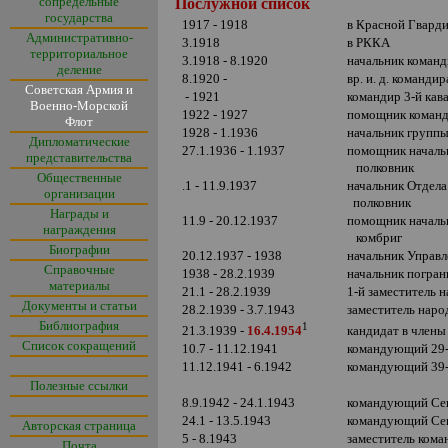
сопредельные
Послужной список
государства
1917 - 1918
в Красной Гвард
Административно-
3.1918
в РККА
территориальное
3.1918 - 8.1920
начальник команд
деление
8.1920 -
вр. и. д. команди
Советская Армия и
- 1921
командир 3-й кав
Военно-Морской
1922 - 1927
помощник команд
Флот
1928 - 1.1936
начальник группы
Дипломатические
27.1.1936 - 1.1937
помощник началь
представительства
полковник
Общественные
.1 - 11.9.1937
начальник Отдел
организации
полковник
Награды и
11.9 - 20.12.1937
помощник началь
награждения
комбриг
Биографии
20.12.1937 - 1938
начальник Управ
Справочные
1938 - 28.2.1939
начальник погра
материалы
21.1 - 28.2.1939
1-й заместитель 
Документы и статьи
28.2.1939 - 3.7.1943
заместитель наро
Библиография
1
кандидат в член
21.3.1939 -
16.4.1954
Список сокращений
10.7 - 11.12.1941
командующий 29-й
11.12.1941 - 6.1942
командующий 39-й
Полезные ссылки
8.9.1942 - 24.1.1943
командующий Севе
24.1 - 13.5.1943
командующий Севе
Авторская страница
5 - 8.1943
заместитель ком
Почта