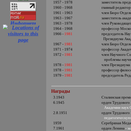
1957 - 1978
заместитель пред
1960 - 1968
главный редакто
1961 - 1963
член Бюро Отдел
1963 - 1967
заместитель акад
1963 - 1978
член Руководяще
1964 - 1968
профессор Моско
1966 -
1981
председатель На
Президиума Ака
1967 -
1981
член Бюро Отдел
1971 - 1974
профессор Акаде
1972 -
1981
член Научного С
проблемы научн
1978 -
1981
член Президиума
1978 -
1981
профессор филосо
1979 -
1981
председатель Ред
Награды
3.1943
Сталинская прем
6.1945
орден Трудового
Академии наук 
2.8.1951
орден Трудового
педагогическую 
1959
Серебряная Меда
7.1961
орден Ленина
- з