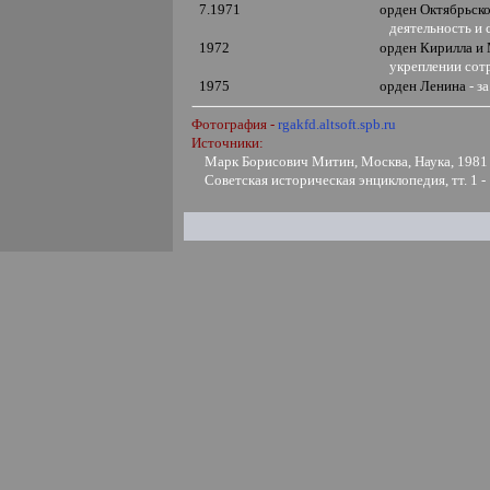
7.1971
орден Октябрьск
деятельность и с
1972
орден Кирилла и
укреплении сотр
1975
орден Ленина
- з
Фотография -
rgakfd.altsoft.spb.ru
Источники:
Марк Борисович Митин, Москва, Наука, 1981
Советская историческая энциклопедия, тт. 1 -