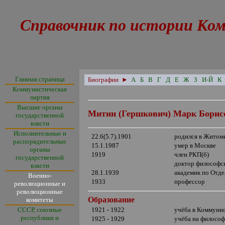
Справочник по истории Ком
Главная страница
Биографии
►
А
Б
В
Г
Д
Е
Ж
З
И-Й
К
Коммунистическая
партия
Высшие органы
Митин (Гершкович) Марк Борис
государственной
власти
Исполнительные и
22.6(5.7).1901
родился в Житом
распорядительные
15.1.1987
умер в Москве
органы
1919
член РКП(б)
государственной
доктор философс
власти
28.1.1939
академик по Отд
Военно-
1933
профессор
революционные и
революционные
Образование
комитеты
СССР, союзные
1921 - 1922
учёба в Коммунис
республики и
1925 - 1929
учёба на филосо