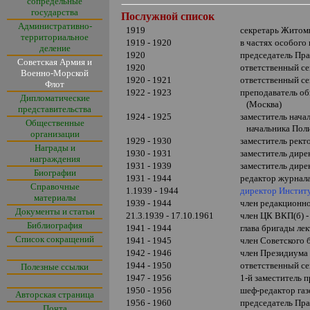
сопредельные
государства
Послужной список
Административно-
1919
секретарь Житом
территориальное
1919 - 1920
в частях особого
деление
1920
председатель П
Советская Армия и
1920
ответственный с
Военно-Морской
1920 - 1921
ответственный с
Флот
1922 - 1923
преподаватель о
Дипломатические
(Москва)
представительства
1924 - 1925
заместитель нача
Общественные
начальника Полит
организации
1929 - 1930
заместитель рект
Награды и
1930 - 1931
заместитель дире
награждения
1931 - 1939
заместитель дир
Биографии
1931 - 1944
редактор журнал
Справочные
1.1939 - 1944
директор Институ
материалы
1939 - 1944
член редакционн
Документы и статьи
21.3.1939 - 17.10.1961
член ЦК ВКП(б) 
Библиография
1941 - 1944
глава бригады ле
Список сокращений
1941 - 1945
член Советского
1942 - 1946
член Президиума
1944 - 1950
ответственный с
Полезные ссылки
1947 - 1956
1-й заместитель 
1950 - 1956
шеф-редактор га
Авторская страница
1956 - 1960
председатель Пр
Почта