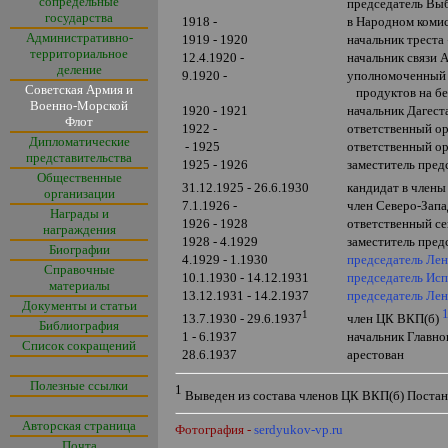
сопредельные
председатель Вы
государства
1918 -
в Народном коми
Административно-
1919 - 1920
начальник треста
территориальное
12.4.1920 -
начальник связи 
деление
9.1920 -
уполномоченный 
Советская Армия и
продуктов на бе
Военно-Морской
1920 - 1921
начальник Дагест
Флот
1922 -
ответственный ор
Дипломатические
- 1925
ответственный ор
представительства
1925 - 1926
заместитель пред
Общественные
31.12.1925 - 26.6.1930
кандидат в член
организации
7.1.1926 -
член Северо-Зап
Награды и
1926 - 1928
ответственный се
награждения
1928 - 4.1929
заместитель пред
Биографии
4.1929 - 1.1930
председатель Ле
Справочные
10.1.1930 - 14.12.1931
председатель Исп
материалы
13.12.1931 -
14
.
2.1937
председатель Лен
Документы и статьи
1
13.7.1930 - 29.6.1937
член ЦК ВКП(б)
Библиография
1 - 6.1937
начальник Главн
Список сокращений
28.6.1937
арестован
Полезные ссылки
1
Выведен из состава членов ЦК ВКП(б) Постан
Авторская страница
Фотография -
serdyukov-vp.ru
Почта