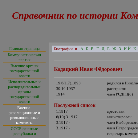
Справочник по истории Ком
Главная страница
Биографии
►
А
Б
В
Г
Д
Е
Ж
З
И-Й
К
Коммунистическая
партия
Высшие органы
Кодацкий Иван Фёдорович
государственной
власти
Исполнительные и
19.6(1.7).1893
родился в Никола
распорядительные
30.10.1937
расстрелян
органы
1914
член РСДРП(б)
государственной
власти
Послужной список
Военно-
1.1917
арестован
революционные и
6(19).3.1917
амнистирован
революционные
комитеты
3.1917 -
член Выборгского
3.1917 -
член Петроградск
СССР, союзные
республики и
секретарь комите