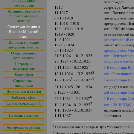
сопредельные
освобождён
государства
1917
секретарь Хамовн
Административно-
11.1917
член Военно-рев
территориальное
8 - 10.1918
председатель Ка
деление
10.1918 - 1919
председатель Исп
Советская Армия и
18.9 - 16.11.1919
член РВС Ферган
Военно-Морской
1919 - 1920
ответственный ор
Флот
1 - 6.1921
ответственный се
Дипломатические
1921 - 1924
заместитель зав
представительства
5 - 10.1924
председатель Мос
Общественные
31.5.1924 - 18.12.1925
член Центрально
организации
2.6.1924 - 18.12.1925
кандидат в член
Награды и
1
1-й секретарь Вр
5.11.1924 - 6.2.1925
награждения
2
член Революцион
18.11.1924 - 13.2.1925
Биографии
3
4
1-й секретарь ЦК
12.2.1925
- 21.9.1927
Справочные
материалы
31.12.1925
-
26.1.1934
кандидат в член
Документы и статьи
8.1927 - 4.1931
2-й секретарь Се
Библиография
5
6
1-й секретарь Се
27.3.1931
- 5.2.1937
Список сокращений
7
член ЦК ВКП(б)
10.2.1934 - 8.12.1937
1.10.1936 - 31.10.1937
народный комисс
Полезные ссылки
1.11.1937
арестован
1
Постановление
I
съезда КП(б) Узбекистана 6 -
Авторская страница
2
Почта