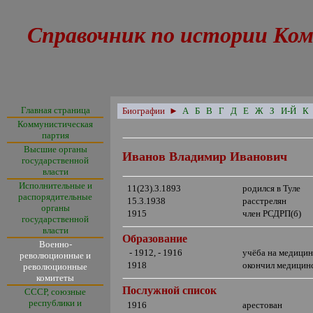
Справочник по истории Ком
Главная страница
Биографии
►
А
Б
В
Г
Д
Е
Ж
З
И-Й
К
Коммунистическая
партия
Высшие органы
Иванов Владимир Иванович
государственной
власти
Исполнительные и
11(23).3.1893
родился в Туле
распорядительные
15.3.1938
расстрелян
органы
1915
член РСДРП(б)
государственной
власти
Образование
Военно-
- 1912, - 1916
учёба на медицин
революционные и
1918
окончил медицинс
революционные
комитеты
Послужной список
СССР, союзные
республики и
1916
арестован