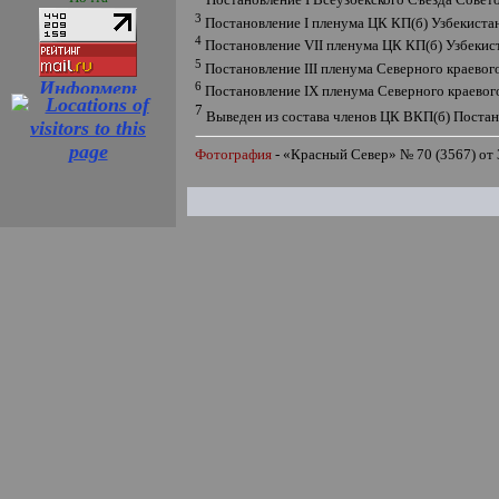
Постановление
I
Всеузбекского Съезда Советов
3
Постановление
I
пленума ЦК КП(б) Узбекиста
4
Постановление
VII
пленума ЦК КП(б) Узбекист
5
Постановление
III
пленума Северного краевог
6
Постановление
IX
пленума Северного краевого
7
Выведен из состава членов ЦК ВКП(б)
Постан
Фотография
-
«
Красный Север
»
№ 70 (3567) от 