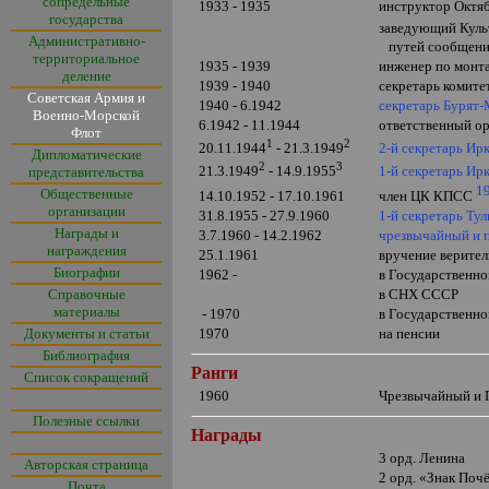
сопредельные
1933 - 1935
инструктор Октяб
государства
заведующий Куль
Административно-
путей сообщен
территориальное
1935 - 1939
инженер по монта
деление
1939 - 1940
секретарь комите
Советская Армия и
1940 - 6.1942
секретарь Бурят-
Военно-Морской
6.1942 - 11.1944
ответственный о
Флот
1
2
2-й секретарь Ир
20.11.1944
- 21.3.1949
Дипломатические
2
3
1-й секретарь Ир
21.3.1949
- 14.9.1955
представительства
1
Общественные
14.10.1952 - 17.10.1961
член ЦК КПСС
организации
31.8.1955 - 27.9.1960
1-й секретарь Ту
Награды и
3.7.1960 - 14.2.1962
чрезвычайный и 
награждения
25.1.1961
вручение верите
Биографии
1962 -
в Государственн
Справочные
в СНХ СССР
материалы
- 1970
в Государственн
Документы и статьи
1970
на пенсии
Библиография
Ранги
Список сокращений
1960
Чрезвычайный и
Полезные ссылки
Награды
3 орд. Ленина
Авторская страница
2 орд.
«
Знак Поч
Почта