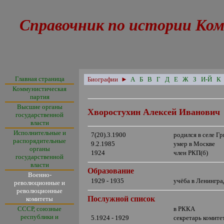
Справочник по истории Ком
Главная страница
Биографии
►
А
Б
В
Г
Д
Е
Ж
З
И-Й
К
Коммунистическая
партия
Высшие органы
Хворостухин Алексей Иванович
государственной
власти
Исполнительные и
7(20).3.1900
родился в селе Г
распорядительные
9.2.1985
умер в Москве
органы
1924
член РКП(б)
государственной
власти
Образование
Военно-
1929 - 1935
учёба в Ленингр
революционные и
революционные
Послужной список
комитеты
СССР, союзные
в РККА
республики и
5.1924 - 1929
секретарь комите