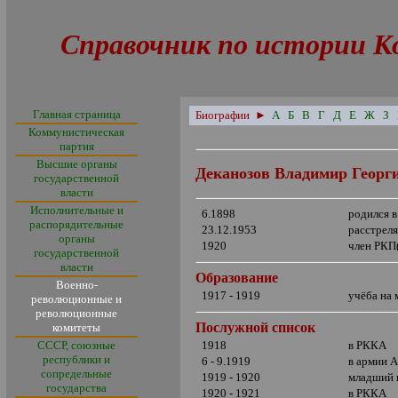
Справочник по истории К
Главная страница
Биографии
►
А
Б
В
Г
Д
Е
Ж
З
Коммунистическая
партия
Высшие органы
Деканозов Владимир Георг
государственной
власти
Исполнительные и
6.1898
родился в
распорядительные
23.12.1953
расстрел
органы
1920
член РКП
государственной
власти
Образование
Военно-
1917 - 1919
учёба на
революционные и
революционные
Послужной список
комитеты
СССР, союзные
1918
в РККА
республики и
6 - 9.1919
в армии 
сопредельные
1919 - 1920
младший 
государства
1920 - 1921
в РККА