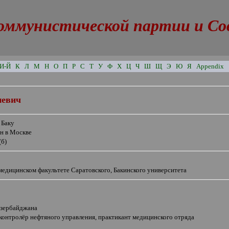
оммунистической партии и Сове
И-Й
К
Л
М
Н
О
П
Р
С
Т
У
Ф
Х
Ц
Ч
Ш
Щ
Э
Ю
Я
Appendix
иевич
 Баку
ян в Москве
(б)
медицинском факультете Саратовского, Бакинского университета
Азербайджана
контролёр нефтяного управления, практикант медицинского отряда