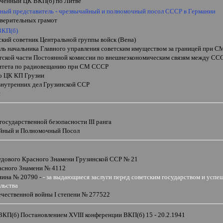
ченный ЦК ВКП(б) по Литве
ный представитель - чрезвычайный и полномочный посол
СССР в Германии
 верительных грамот
ВКП(б)
ский советник Центральной группы войск (Вена)
ель начальника Главного управления советским имуществом за границей при 
етской части Постоянной комиссии по внешнеэкономическим связям между ССС
итета по радиовещанию при СМ СССР
о ЦК КП Грузии
нутренних дел Грузинской ССР
н
 государственной безопасности
III
ранга
йный и Полномочный Посол
удового Красного Знамени Грузинской ССР № 21
асного Знамени № 4112
нина № 20790 -
- за выдающиеся заслуги перед советским государством и усп
льства
ечественной войны
I
степени № 277522
 ВКП(б) Постановлением
XVIII
конференции ВКП(б) 15 - 20.2.1941