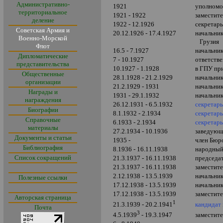
Административно-
1921
уполномо
территориальное
1921 - 1922
заместит
деление
1922 - 12.1926
секретарь
Советская Армия и
20.12.1926 - 17.4.1927
начальни
Военно-Морской
Грузия
Флот
16.5 - 7.1927
начальни
Дипломатические
7 - 10.1927
ответств
представительства
10.1927 - 1.1928
в ГПУ пр
Общественные
28.1.1928 - 21.2.1929
начальни
организации
21.2.1929 - 1931
начальни
Награды и
1931 - 29.1.1932
начальни
награждения
26.12.1931 - 6.5.1932
секретар
Биографии
8.1.1932 - 2.1934
секретар
Справочные
6.1933 - 2.1934
секретар
материалы
27.2.1934 - 10.1936
заведующ
Документы и статьи
1935 -
член Бюр
Библиография
8.1936 - 16.11.1938
народный
Список сокращений
21.3.1937 - 16.11.1938
председа
21.3.1937 - 16.11.1938
заместите
2.12.1938 - 13.5.1939
начальни
Полезные ссылки
17.12.1938 - 13.5.1939
начальни
17.12.1938 - 13.5.1939
заместит
Авторская страница
1
кандидат
21.3.1939 - 20.2.1941
Почта
3
заместит
4.5.1939
- 19.3.1947