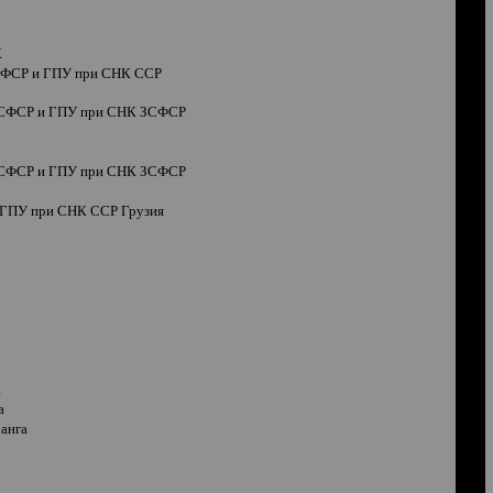
К
ЗСФСР и ГПУ при СНК
CC
Р
 ЗСФСР и ГПУ при СНК ЗСФСР
 ЗСФСР и ГПУ при СНК ЗСФСР
и ГПУ при СНК ССР Грузия
а
а
анга