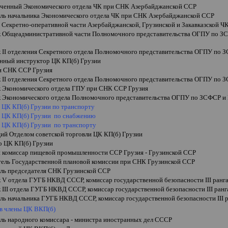
ченный Экономического отдела ЧК при СНК Азербайджанской ССР
ель начальника Экономического отдела ЧК при СНК Азербайджанской ССР
 Секретно-оперативной части Азербайджанской, Грузинской и Закавказской Ч
к Общеадминистративной части Полномочного представительства ОГПУ по 
к
II
отделения Секретного отдела Полномочного представительства ОГПУ по
енный инструктор ЦК КП(б) Грузии
и СНК ССР Грузия
к
II
отделения Секретного отдела Полномочного представительства ОГПУ по
к Экономического отдела ГПУ при СНК ССР Грузия
к Экономического отдела Полномочного представительства ОГПУ по ЗСФСР 
ь ЦК КП(б) Грузии по транспорту
ь ЦК КП(б) Грузии по снабжению
ь ЦК КП(б) Грузии по транспорту
ий Отделом советской торговли ЦК КП(б) Грузии
о ЦК КП(б) Грузии
 комиссар пищевой промышленности ССР Грузия - Грузинской ССР
тель Государственной плановой комиссии при СНК Грузинской ССР
ль председателя
СНК Грузинской ССР
к
V
отдела ГУГБ НКВД СССР, комиссар государственной безопасности
III
ранг
к
III
отдела ГУГБ НКВД СССР, комиссар государственной безопасности
III
ранг
ель начальника ГУГБ НКВД СССР, комиссар государственной безопасности
III
р
в члены ЦК ВКП(б)
ель
народного комиссар
а
- министра
иностранных дел СССР