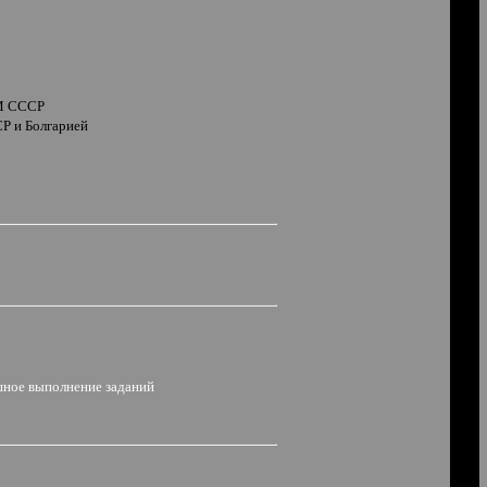
СМ СССР
Р и Болгарией
ешное выполнение заданий