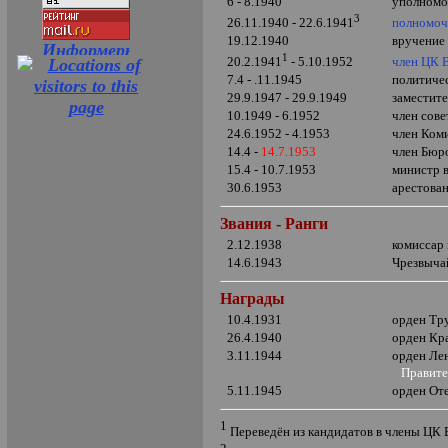
6 - 8.1940
уполномо
3
полномоч
26.11.1940 - 22.6.1941
19.12.1940
вручение
1
член ЦК 
20.2.1941
- 5.10.1952
7.4 - .11.1945
политиче
29.9.1947 - 29.9.1949
заместит
10.1949 - 6.1952
член сов
24.6.1952 - 4.1953
член Ком
14.4 -
14.7.1953
член Бюр
15.4 - 10.7.1953
министр
в
30.6.1953
арестова
Звания - Ранги
2.12.1938
комиссар
14.6.1943
Чрезвыча
Награды
10.4.1931
орден Тр
26.4.1940
орден Кр
3.11.1944
орден Ле
Правите
5.11.1945
орден От
1
Переведён из кандидатов в члены ЦК